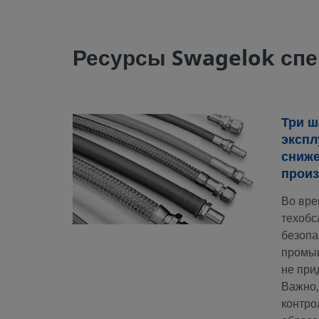
Ресурсы Swagelok спе
Три ш
экспл
сниж
произ
Во вре
техобс
безопа
промы
не при
Важно,
контро