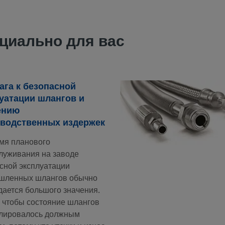
циально для вас
ага к безопасной
уатации шлангов и
ению
водственных издержек
мя планового
луживания на заводе
сной эксплуатации
шленных шлангов обычно
дается большого значения.
 чтобы состояние шлангов
лировалось должным