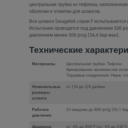
центральная трубка из тефлона, наполненная
оболочки и этикетки для шлангов.
Все шланги Swagelok серии F испытываются в
Испытание проводится под давлением 500 psig
давлением менее 500 psig (34,4 бар ман).
Технические характер
Материалы
Центральная трубка: Тефлон
Армирование: волокнистая опле
Торцевые соединения: Нерж. ст
Номинальные
от 1/4 до 3/4 дюйма
размеры
шланга
Рабочее
От вакуума до 800 psig (55,1 ба
давление
Диапазон
от –65 до 450°F (от –53 до 230°C