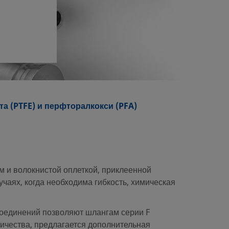
а (PTFE) и перфторалкокси (PFA)
м и волокнистой оплеткой, приклеенной
чаях, когда необходима гибкость, химическая
 соединений позволяют шлангам серии F
ричества, предлагается дополнительная