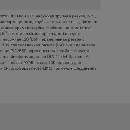
той JIC (AN) 37°; наружная трубная резьба, NPT,
 биофармацевтики; трубные стыковые швы; фитинги
-фиксатором; патрубки из обоженного металла;
®
VCR
с металлической прокладкой и внутр.
); наружная ISO/BSP паралелльная резьба с
ISO/BSP паралелльная резьба (ISO 228); приемное
ение ISO/BSP паралелльная резьба с конусом
е для биофармацевтики DIN 11864-3, серия A,
ния внахлест ASME, класс 150; фланец для
ля биофармацевтики I-Line; применое соединение