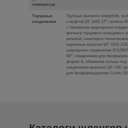
температур
Торцевые
Трубные фитинги Swagelok; труб
соединения
с муфтой JIC (AN) 37°; колена
с приемным шарнирным соединен
фитинги торцевого кольцевого 
резьбой; санитарно-технические
наружным конусом 60° (ISO 228)
шарнирное соединение ISO/BSP 
60°; соединение для биофармац
форма А, обжимное кольцо под х
соединения внахлест JIS 10K; 
для биофармацевтики I-Line; DI