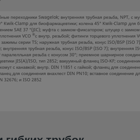
ные переходники Swagelok; внутренняя трубная резьба, NPT, с муф
 90° Kwik-Clamp для биофармацевтики; колена 45° Kwik-Clamp для
ием SAE 37 °(JIC); муфта с замком-фиксатором; штуцер с замком
®
уплотнения VCO
с внутр. резьбой; фитинги торцевого уплотнения 
 зажимы серии TS; наружная трубная резьба, конус ISO/BSP (ISO 7
; внутренняя трубная резьба, конус ISO/BSP (ISO 7); внутренняя 
паралелльная резьба с конусом 30°; приемное шарнирное соедин
евтики JIS(A)/ISO, тип 2852; вакуумный фланец ISO-KF; соединени
омут с канавкой; внутр. DIN 11851 с гайкой; фланец для соедине
фланец для соединения внахлест DIN PN10; вставное соединение д
N 32676; и ISO 2852