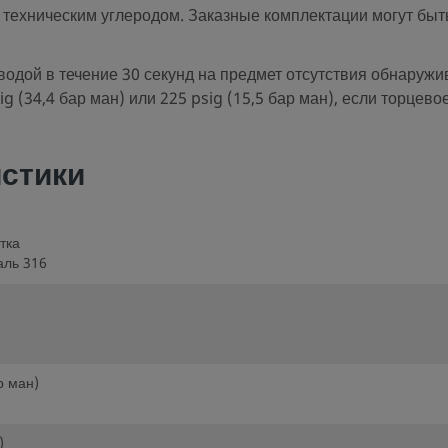
 техническим углеродом. Заказные комплектации могут бы
одой в течение 30 секунд на предмет отсутствия обнаружи
 (34,4 бар ман) или 225 psig (15,5 бар ман), если торцево
истики
тка
аль 316
р ман)
)