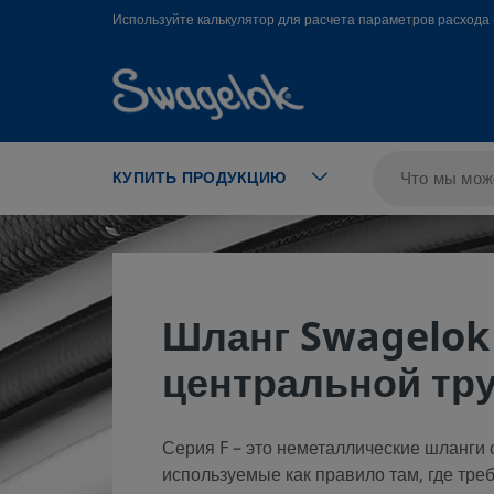
text.skipToContent
text.skipToNavigation
Используйте калькулятор для расчета параметров расхода 
КУПИТЬ ПРОДУКЦИЮ
Шланг Swagelo
центральной тру
Серия F – это неметаллические шланги 
используемые как правило там, где тре