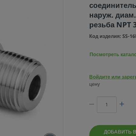
соединитель
наруж. диам.
резьба NPT 
Код изделия: SS-16
Посмотреть катал
НГ SWAGELOK
ЕЛЬ С НАРУЖ.
Войдите или зарег
УБКИ 16 ММ –
цену
PT 3/8 ДЮЙМА
ОД ИЗДЕЛИЯ: SS-16M0-1-6
ДОБАВИТЬ 