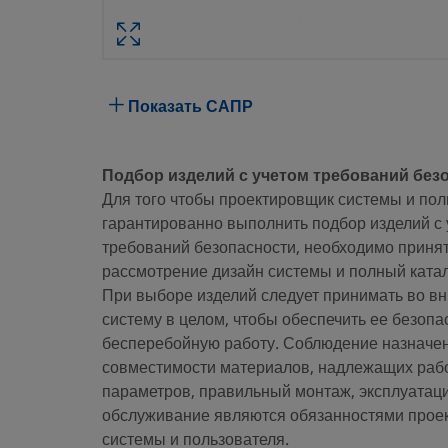
Технические характерис
Атрибут
Значение
Материал корпуса
Нержавеющая сталь 316
Показать САПР
Со сквозным проходом
Нет
Подбор изделий с учетом требований без
Процедура очистки
Стандартная инструкция по очи
Для того чтобы проектировщик системы и пол
гарантированно выполнить подбор изделий с 
Размер соединения 1
16 мм
требований безопасности, необходимо принят
Тип соединения 1
Трубный обжимной фитинг Sw
рассмотрение дизайн системы и полный катал
При выборе изделий следует принимать во в
Размер соединения 2
3/8 дюйма
систему в целом, чтобы обеспечить ее безопа
бесперебойную работу. Соблюдение назначен
Тип соединения 2
Наруж. резьба NPT
совместимости материалов, надлежащих раб
Ограничитель расхода
Нет
параметров, правильный монтаж, эксплуатац
обслуживание являются обязанностями прое
eClass (4.1)
37030703
системы и пользователя.