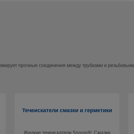
очные соединения между
ых газовых и жидкостных
ну
рмирует прочные соединения между трубками и резьбовыми
местный авторизованный центр
 могут рассказать вам о
 максимальную окупаемость
Течеискатели смазки и герметики
Жидкие течеискатели Snoop®; Смазки