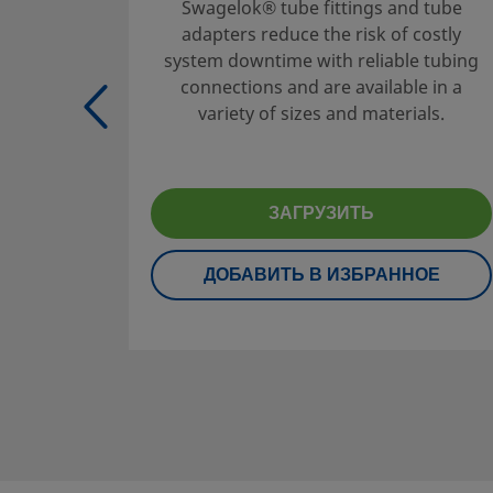
Swagelok® tube fittings and tube
Для того чтобы проектировщик системы и пользователь м
adapters reduce the risk of costly
гарантированно выполнить подбор изделий с учетом треб
system downtime with reliable tubing
безопасности, необходимо принять в рассмотрение дизай
connections and are available in a
полный каталог продукции. При выборе изделий следует 
variety of sizes and materials.
внимание всю систему в целом, чтобы обеспечить ее без
бесперебойную работу. Соблюдение назначения устройст
материалов, надлежащих рабочих параметров, правильн
эксплуатация и обслуживание являются обязанностями 
ЗАГРУЗИТЬ
системы и пользователя.
ДОБАВИТЬ В ИЗБРАННОЕ
Предупреждение:
Запрещается совместное использован
продуктов или компонентов Swagelok, на производство к
распространяются отраслевые стандарты проектирования
торцевых соединений трубных обжимных фитингов Swage
или компонентами других производителей.