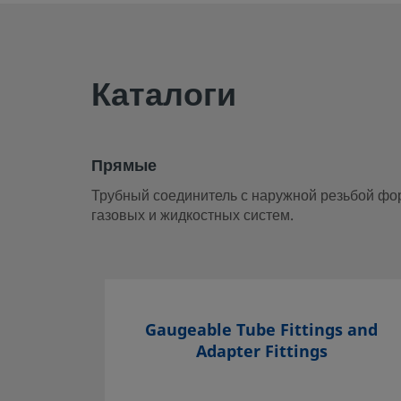
Прямые
Трубный соединитель с наружной резьбой формирует пр
трубками и резьбовыми отверстиями для критически важн
Каталоги
систем.
Войдите или зарегистрируйтесь
, чтобы просмотреть це
Прямые
Контакт
Трубный соединитель с наружной резьбой фо
газовых и жидкостных систем.
Если у вас есть вопросы об этом изделии, обратитесь в 
продаж и сервисного обслуживания. Его сотрудники также
сопутствующих услугах, которые помогут вам обеспечить
инвестиций.
Контактная информация
Gaugeable Tube Fittings and
Adapter Fittings
Подбор изделий с учетом требований безопасности: