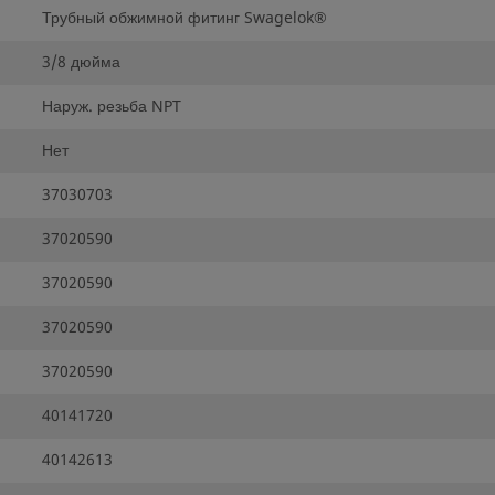
Трубный обжимной фитинг Swagelok®
3/8 дюйма
Наруж. резьба NPT
Нет
37030703
37020590
37020590
37020590
37020590
40141720
40142613