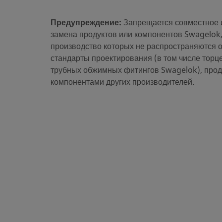
eClass (5.1.4)
37020590
Предупреждение:
Запрещается совместное 
eClass (6.0)
37020590
замена продуктов или компонентов Swagelok,
производство которых не распространяются 
eClass (6.1)
37020590
стандарты проектирования (в том числе тор
eClass (10.1)
37020590
трубных обжимных фитингов Swagelok), прод
компонентами других производителей.
UNSPSC (4.03)
40141720
UNSPSC (10.0)
40142613
UNSPSC (11.0501)
40142613
UNSPSC (13.0601)
40183110
UNSPSC (15.1)
40183110
UNSPSC (17.1001)
40183110
Экспорт CSV