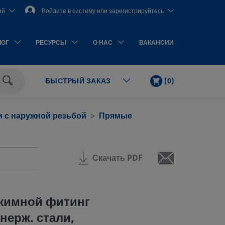
ий
Войдите в систему или зарегистрируйтесь
ЛОГ
РЕСУРСЫ
О НАС
ВАКАНСИИ
КОРЗИНА
КОЛ-
(
0
)
БЫСТРЫЙ ЗАКАЗ
ВО
Поиск
ЭЛЕМЕНТОВ
 с наружной резьбой
Прямые
Скачать PDF
жимной фитинг
нерж. стали,