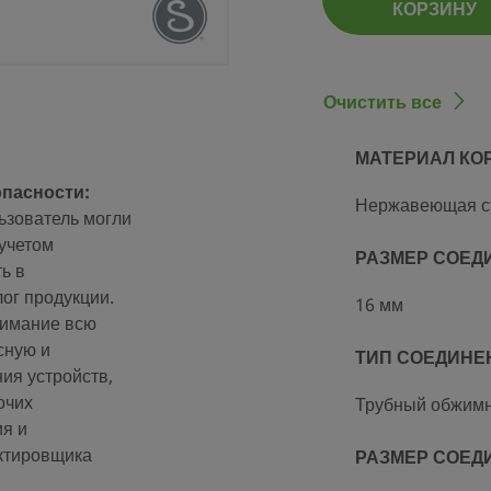
тики
КОРЗИНУ
Очистить все
МАТЕРИАЛ КО
опасности:
стке и упаковке (SC-10)
Нержавеющая с
ьзователь могли
учетом
РАЗМЕР СОЕД
ь в
agelok®
ог продукции.
16 мм
нимание всю
сную и
ТИП СОЕДИНЕ
ия устройств,
очих
Трубный обжимн
ия и
ктировщика
РАЗМЕР СОЕД