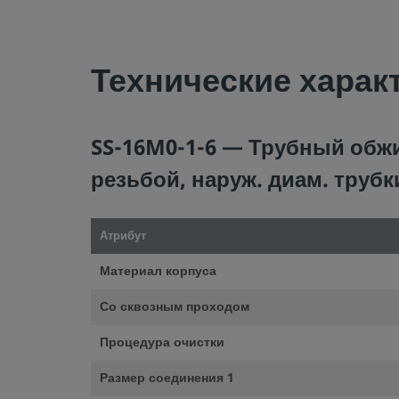
©
2026
Swagelok Company.
Все права защищены.
Технические харак
SS-16M0-1-6 — Трубный обжи
резьбой, наруж. диам. трубк
Атрибут
Материал корпуса
Со сквозным проходом
Процедура очистки
Размер соединения 1