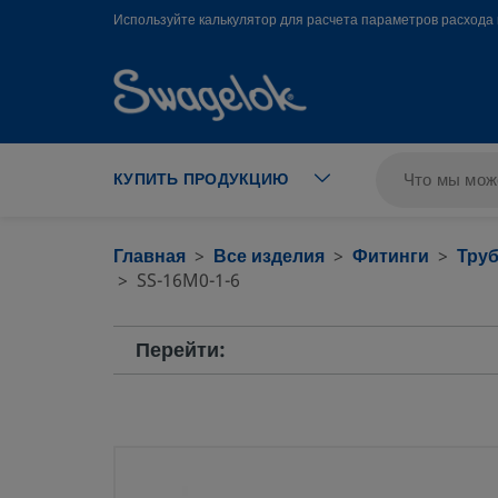
text.skipToContent
text.skipToNavigation
Используйте калькулятор для расчета параметров расхода 
КУПИТЬ ПРОДУКЦИЮ
Главная
Все изделия
Фитинги
Тру
SS-16M0-1-6
Перейти: