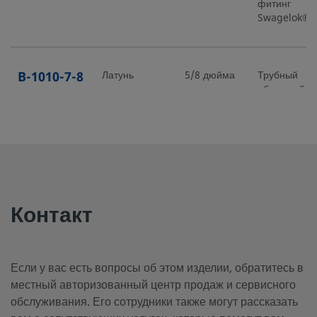
фитинг
Swagelok®
B-1010-7-8
Латунь
5/8 дюйма
Трубный
обжимной
фитинг
Swagelok®
B-1210-7-
Латунь
3/4 дюйма
Трубный
обжимной
12
фитинг
Контакт
Swagelok®
Если у вас есть вопросы об этом изделии, обратитесь в
B-12M0-7-
Латунь
12 мм
Трубный
местный авторизованный центр продаж и сервисного
обжимной
4RT
обслуживания. Его сотрудники также могут рассказать
фитинг