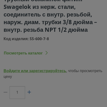
проходом
Swagelok из нерж. стали,
Процедура очистки
Стандартная инструкция по очистке и 
соединитель с внутр. резьбой,
(SC-10)
наруж. диам. трубки 3/8 дюйма –
Размер соединения
3/8 дюйма
внутр. резьба NPT 1/2 дюйма
1
Код изделия: SS-600-7-8
Тип соединения 1
Трубный обжимной фитинг Swagelok®
Размер соединения
1/2 дюйма
Посмотреть каталог
2
Тип соединения 2
Внутр. резьба NPT
Войдите или зарегистрируйтесь
, чтобы просмотреть
Ограничитель
Нет
цену
расхода
eClass (4.1)
37020713
eClass (5.1.4)
37020590
eClass (6.0)
37020590