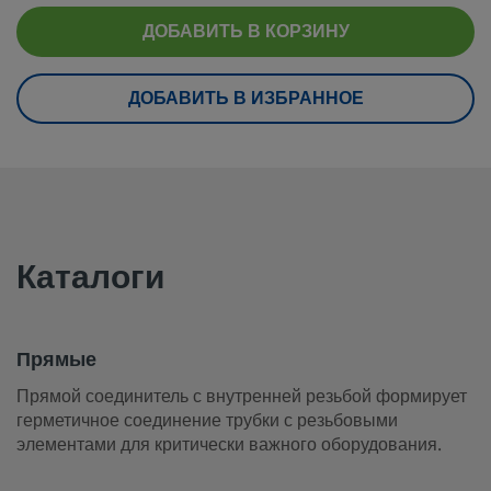
ДОБАВИТЬ В КОРЗИНУ
eClass (6.1)
37020590
eClass (10.1)
37020590
ДОБАВИТЬ В ИЗБРАННОЕ
UNSPSC (4.03)
40141720
UNSPSC (10.0)
40142613
UNSPSC (11.0501)
40142613
UNSPSC (13.0601)
40183110
Каталоги
UNSPSC (15.1)
40183110
UNSPSC (17.1001)
40183110
Прямые
Прямой соединитель с внутренней резьбой формирует
Прямые
герметичное соединение трубки с резьбовыми
Прямой соединитель с внутренней резьбой формирует
элементами для критически важного оборудования.
герметичное соединение трубки с резьбовыми элементам