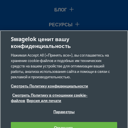
БЛОГ
B-200-7-4
Латунь
1/8 дюйма
Трубный
обжимной
РЕСУРСЫ
фитинг
Swagelok®
Swagelok ценит вашу
О НАС
конфиденциальность
Нажимая Accept All («Принять все»), вы соглашаетесь на
B-400-7-2
Латунь
1/4 дюйма
Трубный
хранение cookie-файлов и подобных им технических
обжимной
средств на вашем устройстве для оптимизации вашей
фитинг
работы, анализа использования сайта и помощи в связи с
Swagelok®
рекламой и производительностью.
©2026 Swagelok Company. Все права защищены.
Смотреть Политику конфиденциальности
Требования безопасности
Смотреть Политику в отношении cookie-
B-400-7-4
Латунь
1/4 дюйма
Трубный
Конфиденциальность
файлов
Версия для печати
обжимной
Юридическая информация
фитинг
ВЫХОДНЫЕ ДАННЫЕ
Вакансии
Параметры
Swagelok®
Обратная связь
Часто задаваемые вопросы
Отклонить