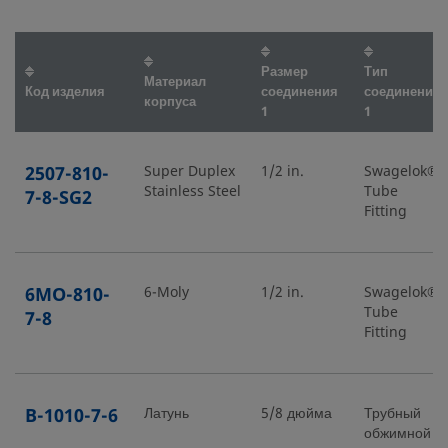
Размер
Тип
Материал
Код изделия
соединения
соединения
корпуса
1
1
2507-810-
Super Duplex
1/2 in.
Swagelok®
Stainless Steel
Tube
7-8-SG2
Fitting
6MO-810-
6-Moly
1/2 in.
Swagelok®
Tube
7-8
Fitting
B-1010-7-6
Латунь
5/8 дюйма
Трубный
обжимной