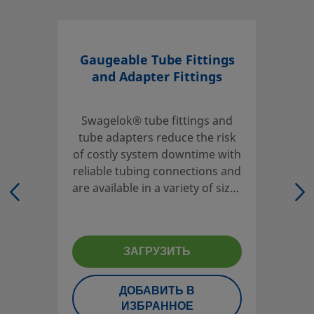
критически важного оборудования.
Войдите или зарегистрируйтесь
, чтобы просмотреть це
Gaugeable Tube Fittings
Контакт
and Adapter Fittings
Если у вас есть вопросы об этом изделии, обратитесь в м
авторизованный центр продаж и сервисного обслуживани
Swagelok® tube fittings and
сотрудники также могут рассказать вам о сопутствующих у
tube adapters reduce the risk
которые помогут вам обеспечить максимальную окупаемо
of costly system downtime with
инвестиций.
reliable tubing connections and
are available in a variety of sizes
Контактная информация
and materials.
ЗАГРУЗИТЬ
Для того чтобы проектировщик системы и пользователь м
гарантированно выполнить подбор изделий с учетом треб
безопасности, необходимо принять в рассмотрение дизай
ДОБАВИТЬ В
системы и полный каталог продукции. При выборе издели
ИЗБРАННОЕ