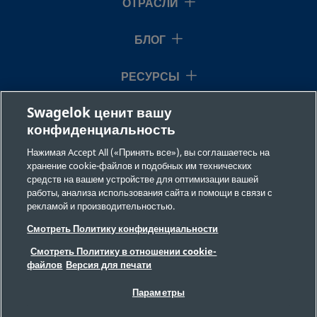
ОТРАСЛИ
фитинг
Swagelok®
БЛОГ
РЕСУРСЫ
B-300-
Латунь
3/16 дюйма
Трубный
1
обжимной
R-4
фитинг
Swagelok ценит вашу
О НАС
Swagelok®
конфиденциальность
Нажимая Accept All («Принять все»), вы соглашаетесь на
хранение cookie-файлов и подобных им технических
B-400-
Латунь
1/4 дюйма
Трубный
1
средств на вашем устройстве для оптимизации вашей
обжимной
работы, анализа использования сайта и помощи в связи с
6-1
фитинг
рекламой и производительностью.
Swagelok®
©2026 Swagelok Company. Все права защищены.
Смотреть Политику конфиденциальности
Требования безопасности
Смотреть Политику в отношении cookie-
Конфиденциальность
файлов
Версия для печати
Юридическая информация
B-400-
Латунь
1/4 дюйма
Трубный
1
ВЫХОДНЫЕ ДАННЫЕ
Вакансии
обжимной
Параметры
6-2
Обратная связь
фитинг