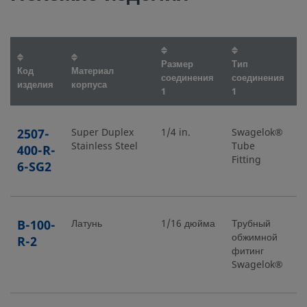
Размер
Тип
Р
Код
Материал
соединения
соединения
с
изделия
корпуса
1
1
2
2507-
Super Duplex
1/4 in.
Swagelok®
3/
Stainless Steel
Tube
400-R-
Fitting
6-SG2
B-100-
Латунь
1/16 дюйма
Трубный
1
обжимной
R-2
фитинг
Swagelok®