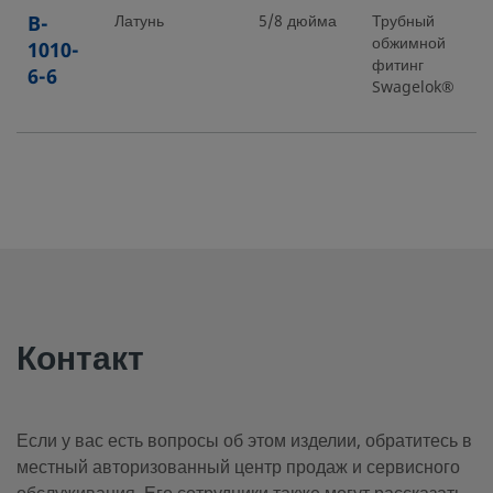
B-
Латунь
5/8 дюйма
Трубный
3
обжимной
1010-
фитинг
6-6
Swagelok®
B-
Латунь
5/8 дюйма
Трубный
1
обжимной
1010-
фитинг
6-8
Swagelok®
B-
Латунь
10 мм
Трубный
6
Контакт
обжимной
10M0-
фитинг
6-6M
Swagelok®
Если у вас есть вопросы об этом изделии, обратитесь в
местный авторизованный центр продаж и сервисного
B-
Латунь
3/4 дюйма
Трубный
1