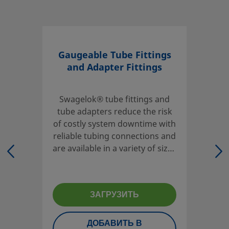
Войдите или зарегистрируйтесь
, чтобы просмотреть це
Контакт
Gaugeable Tube Fittings
Если у вас есть вопросы об этом изделии, обратитесь в м
and Adapter Fittings
авторизованный центр продаж и сервисного обслуживани
сотрудники также могут рассказать вам о сопутствующих у
которые помогут вам обеспечить максимальную окупаемо
Swagelok® tube fittings and
инвестиций.
tube adapters reduce the risk
of costly system downtime with
Контактная информация
reliable tubing connections and
are available in a variety of sizes
and materials.
Для того чтобы проектировщик системы и пользователь м
гарантированно выполнить подбор изделий с учетом треб
безопасности, необходимо принять в рассмотрение дизай
ЗАГРУЗИТЬ
системы и полный каталог продукции. При выборе издели
принимать во внимание всю систему в целом, чтобы обес
ДОБАВИТЬ В