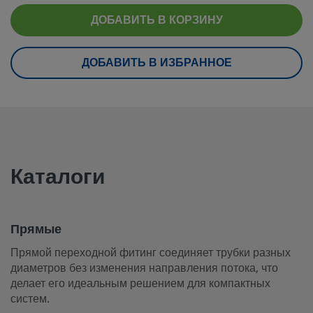
eClass (6.1)
37020590
ДОБАВИТЬ В КОРЗИНУ
eClass (10.1)
37020590
UNSPSC (4.03)
40141720
ДОБАВИТЬ В ИЗБРАННОЕ
UNSPSC (10.0)
40141720
UNSPSC (11.0501)
40142615
UNSPSC (13.0601)
40183112
Каталоги
UNSPSC (15.1)
40183112
UNSPSC (17.1001)
40183112
Прямые
Прямые
Прямой переходной фитинг соединяет трубки разных
Прямой переходной фитинг соединяет трубки разных диа
диаметров без изменения направления потока, что
без изменения направления потока, что делает его идеал
делает его идеальным решением для компактных
решением для компактных систем.
систем.