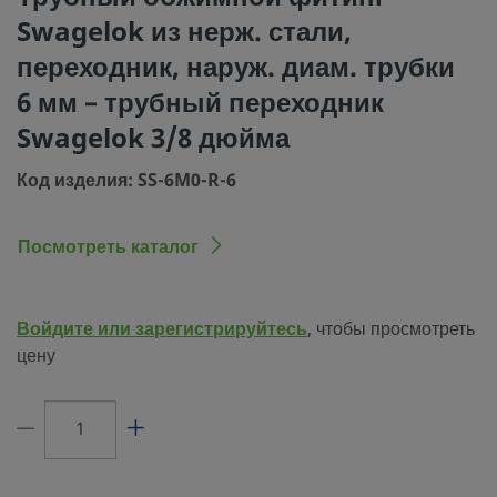
Процедура очистки
Стандартная инструкция по очистке и 
Swagelok из нерж. стали,
(SC-10)
переходник, наруж. диам. трубки
Размер соединения
6 мм
6 мм – трубный переходник
1
Swagelok 3/8 дюйма
Тип соединения 1
Трубный обжимной фитинг Swagelok®
Код изделия: SS-6M0-R-6
Размер соединения
3/8 дюйма
2
Посмотреть каталог
Тип соединения 2
Трубный переходник Swagelok®
Ограничитель
Нет
расхода
Войдите или зарегистрируйтесь
, чтобы просмотреть
цену
eClass (4.1)
37070710
eClass (5.1.4)
37020590
eClass (6.0)
37020514