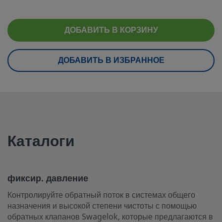
при комнатной температуре
100 °F / 344 бар п
Обработка поверхности
Обычная
ДОБАВИТЬ В КОРЗИНУ
Испытания
Без дополнительн
ДОБАВИТЬ В ИЗБРАННОЕ
eClass (4.1)
37010801
eClass (5.1.4)
27300400
eClass (6.0)
27300601
eClass (6.1)
27300601
Каталоги
eClass (10.1)
27300601
UNSPSC (4.03)
40141622
фиксир. давление
UNSPSC (10.0)
40141641
Контролируйте обратный поток в системах общего
назначения и высокой степени чистоты с помощью
UNSPSC (11.0501)
40141641
обратных клапанов Swagelok, которые предлагаются в