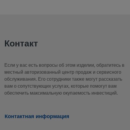
B-4CP2-1/3
Латунь
1/4 дюйма
Наруж. резьб
NPT
B-4CP2-25
Латунь
1/4 дюйма
Наруж. резьб
NPT
Контакт
B-4CP2-
Латунь
1/4 дюйма
Наруж.
Если у вас есть вопросы об этом изделии, обратитесь в
коническая
RT-1
местный авторизованный центр продаж и сервисного
резьба ISO
обслуживания. Его сотрудники также могут рассказать
вам о сопутствующих услугах, которые помогут вам
обеспечить максимальную окупаемость инвестиций.
B-4CP4-1
Латунь
1/4 дюйма
Внутр. резьба
NPT
Контактная информация
B-4CP5-1
Латунь
1/4 дюйма
Наруж. резьб