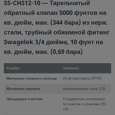
трубных обжимных фитингов Swagelok), продуктами или
SS-CHS12-10 — Тарельчатый
других производителей.
обратный клапан 5000 фунтов на
кв. дюйм, ман. (344 бара) из нерж.
стали, трубный обжимной фитинг
©
2026
Swagelok Company.
Все права защищены.
Swagelok 3/4 дюйма, 10 фунт на
кв. дюйм, ман. (0,69 бара)
Атрибут
Значение
Материал опорного кольца
Из фторопласта (PTFE)
Материал корпуса
Нержавеющая сталь 316
Процедура очистки
Стандартная инструкция
по очистке и упаковке (SC-
10)