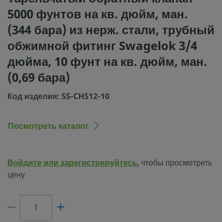
5000 фунтов на кв. дюйм, ман.
Процедура очистки
Стандартная инстр
упаковке (SC-10)
(344 бара) из нерж. стали, трубный
Размер соединения 1
3/4 дюйма
обжимной фитинг Swagelok 3/4
дюйма, 10 фунт на кв. дюйм, ман.
Тип соединения 1
Трубный обжимной
Swagelok®
(0,69 бара)
Размер соединения 2
3/4 дюйма
Код изделия: SS-CHS12-10
Тип соединения 2
Трубный обжимной
Swagelok®
Посмотреть каталог
Давление открытия
10 фунт на кв. дюй
0,069 МПа)
Войдите или зарегистрируйтесь
, чтобы просмотреть
Максимальный коэффициент расхода
4.7
цену
(Cv)
Материал уплотнительного кольца
фторуглерод FKM
Номинальные параметры давления
5000 фунтов на кв