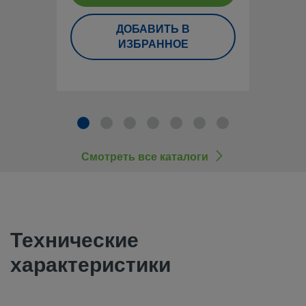
обеспечить максимальную окупаемость инвестиций.
ДОБАВИТЬ В
Контактная информация
ИЗБРАННОЕ
Для того чтобы проектировщик системы и пользователь м
гарантированно выполнить подбор изделий с учетом треб
безопасности, необходимо принять в рассмотрение дизай
полный каталог продукции. При выборе изделий следует 
внимание всю систему в целом, чтобы обеспечить ее без
Смотреть все каталоги
бесперебойную работу. Соблюдение назначения устройст
материалов, надлежащих рабочих параметров, правильн
эксплуатация и обслуживание являются обязанностями 
системы и пользователя.
Технические
характеристики
Запрещается совместное использование и замена продук
компонентов Swagelok, на производство которых не рас
отраслевые стандарты проектирования (в том числе тор