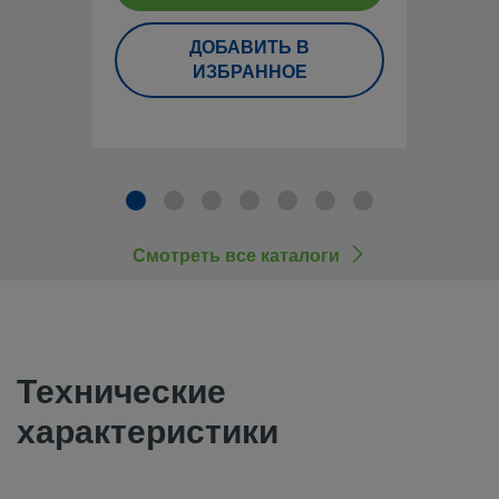
обеспечить максимальную окупаемость инвестиций.
ДОБАВИТЬ В
Контактная информация
ИЗБРАННОЕ
Для того чтобы проектировщик системы и пользователь м
гарантированно выполнить подбор изделий с учетом треб
безопасности, необходимо принять в рассмотрение дизай
полный каталог продукции. При выборе изделий следует 
внимание всю систему в целом, чтобы обеспечить ее без
Смотреть все каталоги
бесперебойную работу. Соблюдение назначения устройст
материалов, надлежащих рабочих параметров, правильн
эксплуатация и обслуживание являются обязанностями 
системы и пользователя.
Технические
характеристики
Запрещается совместное использование и замена продук
компонентов Swagelok, на производство которых не рас
отраслевые стандарты проектирования (в том числе тор