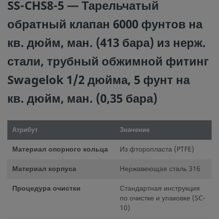
трубных обжимных фитингов Swagelok), продуктами или
SS-CHS8-5 — Тарельчатый
других производителей.
обратный клапан 6000 фунтов на
кв. дюйм, ман. (413 бара) из нерж.
стали, трубный обжимной фитинг
©
2026
Swagelok Company.
Все права защищены.
Swagelok 1/2 дюйма, 5 фунт на
кв. дюйм, ман. (0,35 бара)
Атрибут
Значение
Материал опорного кольца
Из фторопласта (PTFE)
Материал корпуса
Нержавеющая сталь 316
Процедура очистки
Стандартная инструкция
по очистке и упаковке (SC-
10)