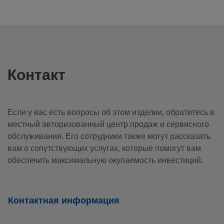
B-4CP2-1/3
Латунь
1/4 дюйма
Наруж. резьб
NPT
B-4CP2-25
Латунь
1/4 дюйма
Наруж. резьб
NPT
Контакт
B-4CP2-
Латунь
1/4 дюйма
Наруж.
Если у вас есть вопросы об этом изделии, обратитесь в
коническая
RT-1
местный авторизованный центр продаж и сервисного
резьба ISO
обслуживания. Его сотрудники также могут рассказать
вам о сопутствующих услугах, которые помогут вам
обеспечить максимальную окупаемость инвестиций.
B-4CP4-1
Латунь
1/4 дюйма
Внутр. резьба
NPT
Контактная информация
B-4CP5-1
Латунь
1/4 дюйма
Наруж. резьб