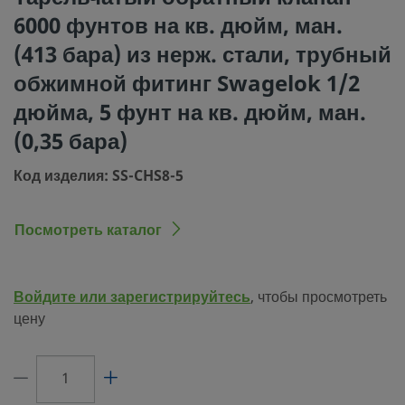
6000 фунтов на кв. дюйм, ман.
Процедура очистки
Стандартная инстр
упаковке (SC-10)
(413 бара) из нерж. стали, трубный
Размер соединения 1
1/2 дюйма
обжимной фитинг Swagelok 1/2
дюйма, 5 фунт на кв. дюйм, ман.
Тип соединения 1
Трубный обжимной
Swagelok®
(0,35 бара)
Размер соединения 2
1/2 дюйма
Код изделия: SS-CHS8-5
Тип соединения 2
Трубный обжимной
Swagelok®
Посмотреть каталог
Давление открытия
5 фунт на кв. дюйм
0,035 МПа)
Войдите или зарегистрируйтесь
, чтобы просмотреть
Максимальный коэффициент расхода
1.8
цену
(Cv)
Материал уплотнительного кольца
фторуглерод FKM
Номинальные параметры давления
6000 фунтов на кв