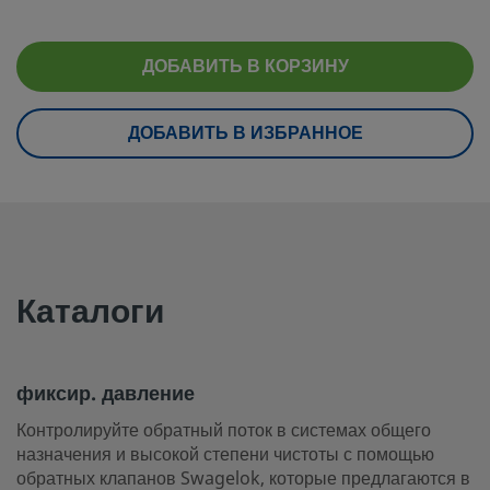
при комнатной температуре
100 °F / 413 бар п
Обработка поверхности
Обычная
ДОБАВИТЬ В КОРЗИНУ
Испытания
Без дополнительн
ДОБАВИТЬ В ИЗБРАННОЕ
eClass (4.1)
37010801
eClass (5.1.4)
27300400
eClass (6.0)
27300601
eClass (6.1)
27300601
Каталоги
eClass (10.1)
27300601
UNSPSC (4.03)
40141622
фиксир. давление
UNSPSC (10.0)
40141641
Контролируйте обратный поток в системах общего
назначения и высокой степени чистоты с помощью
UNSPSC (11.0501)
40141641
обратных клапанов Swagelok, которые предлагаются в