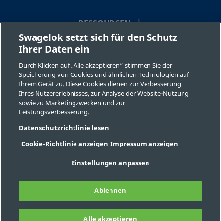
RESSOURCEN
Swagelok setzt sich für den Schutz
SS-
Edelstahl 316
6 mm
Swag
Ihrer Daten ein
ÜBER UNS
Rohr
SS6MM-
VH
Durch Klicken auf „Alle akzeptieren“ stimmen Sie der
Speicherung von Cookies und ähnlichen Technologien auf
Ihrem Gerät zu. Diese Cookies dienen zur Verbesserung
Ihres Nutzererlebnisses, zur Analyse der Website-Nutzung
sowie zu Marketingzwecken und zur
SS-
Edelstahl 316
1/4 Zoll
Vers
Leistungsverbesserung.
(Meta
SVCR4
©2026 Swagelok Company. Alle Rechte vorbehalten.
mit 
Datenschutzrichtlinie lesen
Sichere Produktauswahl
Cookie-Richtlinie anzeigen
Impressum anzeigen
Datenschutzbestimmungen
Rechtliche Bestimmungen
Impressum
Einstellungen anpassen
SS-SVR4
Edelstahl 316
1/4 Zoll
Stirn
Stellenangebote
Kontaktieren Sie uns
Dich
FAQ
Seitenverzeichnis
(Meta
Ablehnen
Cookie-Präferenzen
VCR-
Meine personenbezogenen Informationen
nicht verkaufen oder mit anderen teilen
Alle akzeptieren