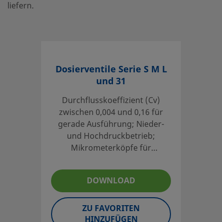
liefern.
Dosierventile Serie S M L
und 31
Durchflusskoeffizient (Cv)
zwischen 0,004 und 0,16 für
gerade Ausführung; Nieder-
und Hochdruckbetrieb;
Mikrometerköpfe für
reproduzierbare Einstellung
lieferbar; Werkstoffe: Edelstahl
DOWNLOAD
316 und Messing
ZU FAVORITEN
HINZUFÜGEN