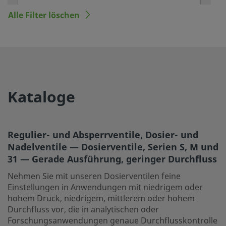
Alle Filter löschen
MINIMUM-TEMPERATUR °F (°C)
MAXIMALER CV
Kataloge
GRIFFART
Regulier- und Absperrventile, Dosier- und
Nadelventile — Dosierventile, Serien S, M und
31 — Gerade Ausführung, geringer Durchfluss
Nehmen Sie mit unseren Dosierventilen feine
Einstellungen in Anwendungen mit niedrigem oder
hohem Druck, niedrigem, mittlerem oder hohem
Durchfluss vor, die in analytischen oder
Forschungsanwendungen genaue Durchflusskontrolle