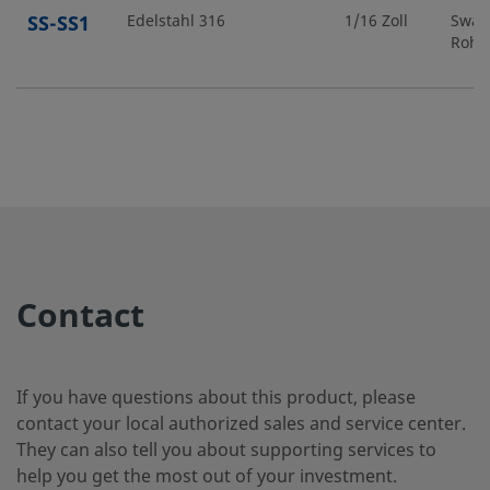
SS-SS1
Edelstahl 316
1/16 Zoll
Swag
Rohr
SS-SS1-
Edelstahl 316
1/16 Zoll
Swag
Rohr
VH
SS-SS2
Edelstahl 316
1/8 Zoll
Swag
Rohr
Contact
SS-SS2-
Edelstahl 316
1/8 Zoll
Swag
Rohr
VH
If you have questions about this product, please
contact your local authorized sales and service center.
They can also tell you about supporting services to
help you get the most out of your investment.
SS-
Edelstahl 316
3 mm
Swag