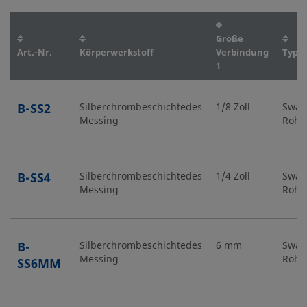
Größe
Art.-Nr.
Körperwerkstoff
Verbindung
Typ V
1
B-SS2
Silberchrombeschichtedes
1/8 Zoll
Swag
Messing
Rohr
B-SS4
Silberchrombeschichtedes
1/4 Zoll
Swag
Messing
Rohr
B-
Silberchrombeschichtedes
6 mm
Swag
Messing
Rohr
SS6MM