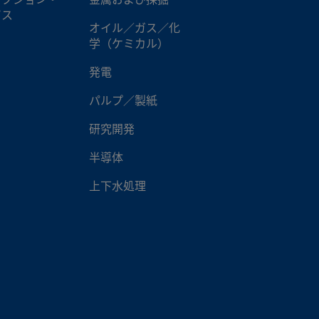
ダプター
ビス
オイル／ガス／化
学（ケミカル）
6BHT-24
PTFE
3/8 インチ
Swagelok®チューブ･
ダプター
発電
パルプ／製紙
6BHT-36
PTFE
3/8 インチ
Swagelok®チューブ･
ダプター
研究開発
半導体
6BHT-48
PTFE
3/8 インチ
Swagelok®チューブ･
ダプター
上下水処理
6BHT-60
PTFE
3/8 インチ
Swagelok®チューブ･
ダプター
6BHT-72
PTFE
3/8 インチ
Swagelok®チューブ･
ダプター