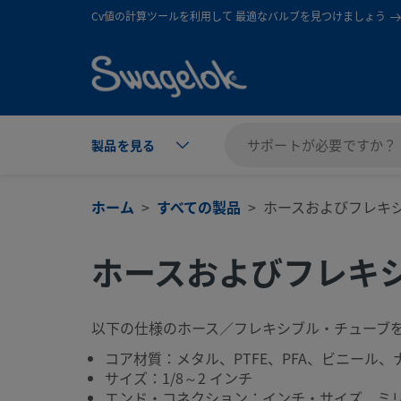
text.skipToContent
text.skipToNavigation
Cv値の計算ツールを利用して 最適なバルブを見つけましょう
製品を見る
ホーム
すべての製品
ホースおよびフレキ
ホースおよびフレキ
以下の仕様のホース／フレキシブル・チューブ
コア材質：メタル、PTFE、PFA、ビニール
サイズ：1/8～2 インチ
エンド・コネクション：インチ・サイズ、ミ