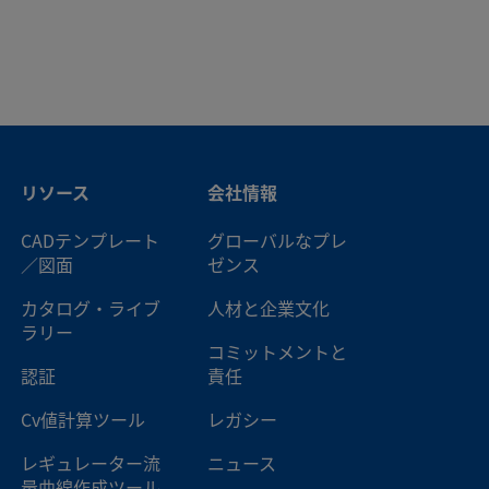
ア
1/4 インチ
Swagelok®チューブ･ア
ダプター
ア
6 mm
Swagelok®チューブ･ア
ダプター
リソース
会社情報
ア
6 mm
Swagelok®チューブ･ア
ダプター
CADテンプレート
グローバルなプレ
／図面
ゼンス
ア
6 mm
Swagelok®チューブ･ア
カタログ・ライブ
人材と企業文化
ダプター
ラリー
コミットメントと
認証
責任
ア
3/8 インチ
Swagelok®チューブ･ア
ダプター
Cv値計算ツール
レガシー
レギュレーター流
ニュース
ア
3/8 インチ
Swagelok®チューブ･ア
量曲線作成ツール