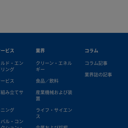
4BHT-72
PTFE
1/4 インチ
Swagelok®チューブ･
ダプター
4MBHT-12
PTFE
6 mm
Swagelok®チューブ･
ダプター
サービス
業界
コラム
4MBHT-24
PTFE
6 mm
Swagelok®チューブ･
ダプター
ールド・エン
クリーン・エネル
コラム記事
アリング
ギー
業界誌の記事
4MBHT-36
PTFE
6 mm
Swagelok®チューブ･
サービス
食品／飲料
ダプター
／組み立てサ
産業機械および装
ス
置
6BHT-12
PTFE
3/8 インチ
Swagelok®チューブ･
ダプター
ーニング
ライフ・サイエン
ス
ーバル・コン
6BHT-18
PTFE
3/8 インチ
Swagelok®チューブ･
ラクション・
金属および採掘