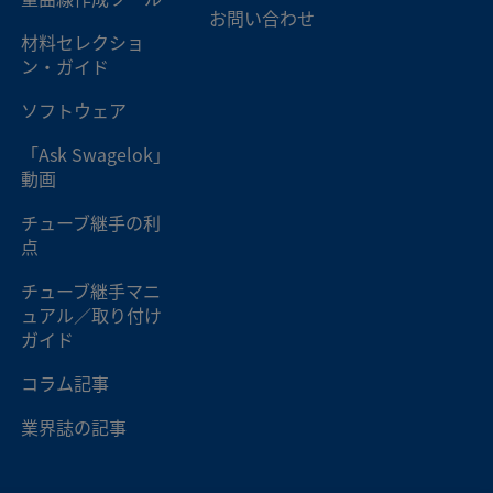
ダプター
お問い合わせ
材料セレクショ
ン・ガイド
ア
3/8 インチ
Swagelok®チューブ･ア
ダプター
ソフトウェア
「Ask Swagelok」
ア
3/8 インチ
Swagelok®チューブ･ア
動画
ダプター
チューブ継手の利
点
ア
3/8 インチ
Swagelok®チューブ･ア
ダプター
チューブ継手マニ
ュアル／取り付け
ガイド
ア
3/8 インチ
Swagelok®チューブ･ア
ダプター
コラム記事
業界誌の記事
ア
3/8 インチ
Swagelok®チューブ･ア
ダプター