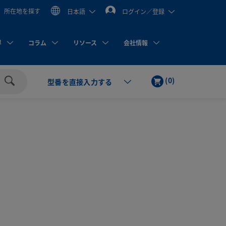
所在地を探す
日本語
ログイン／登録
界
コラム
リソース
会社情報
カ
ア
(
0
)
型番を直接入力する
ー
イ
検
ト
テ
索
ム