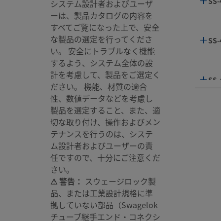
SS-
システム設計者およびユーザ
ーは、製品カタログの内容を
すべてご覧になった上で、安全
な製品の選定を行ってくださ
SS-
い。 安全にトラブルなく機能
するよう、システム全体の設
計を考慮して、製品をご選定く
SS-
ださい。 機能、材質の適合
性、数値データなどを考慮し
製品を選定すること、また、適
SS-
切な取り付け、操作およびメン
テナンスを行うのは、システ
ム設計者およびユーザーの責
任ですので、十分にご注意くだ
SS-
さい。
⚠ 警告：
スウェージロック製
品、または工業設計規格に準
SS-
拠していない部品（Swagelok
チューブ継手エンド・コネクシ