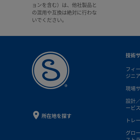
ョンを含む）は、他社製品と
SS-
の混用や互換は絶対に行わな
いでください。
SS-
技術
SS-
フィ
ジニ
SS-
現場
設計
ービ
SS-
所在地を探す
トレ
グロ
SS-
スト