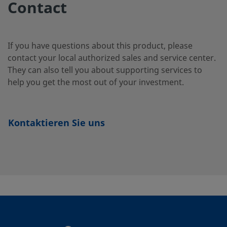
Contact
SS-
Edelstahl 316
1/4 Zoll
VCR-Fitting
(Metalldichtung)
4BG-
mit Innengewinde
V51
If you have questions about this product, please
contact your local authorized sales and service center.
They can also tell you about supporting services to
SS-
Edelstahl 316
1/4 Zoll
Swagelok®
help you get the most out of your investment.
Rohrverschraubu
4BK
Kontaktieren Sie uns
SS-
Edelstahl 316
1/4 Zoll
Swagelok®
Rohrverschraubu
4BKT
SS-
Edelstahl 316
1/4 Zoll
VCR-Fitting
(Metalldichtung)
4BKT-
mit Innengewinde
V51