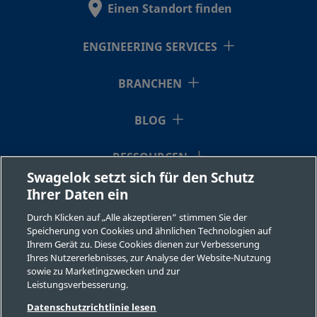
Einen Standort finden
SS-
Edelstahl 316
1/4 Zoll
Muffenschweißen
ENGINEERING SERVICES
4BK-
TW
BRANCHEN
BLOG
SS-
Edelstahl 316
1/4 Zoll
VCR-Fitting
(Metalldichtung)
4BK-
RESSOURCEN
mit Innengewinde
V51
Swagelok setzt sich für den Schutz
Ihrer Daten ein
ÜBER UNS
Durch Klicken auf „Alle akzeptieren“ stimmen Sie der
SS-
Edelstahl 316
1/4 Zoll
Stirnseitige
Speicherung von Cookies und ähnlichen Technologien auf
Dichtung
4BK-
Ihrem Gerät zu. Diese Cookies dienen zur Verbesserung
(Metalldichtscheib
Ihres Nutzererlebnisses, zur Analyse der Website-Nutzung
VCR
VCR-Außengewind
sowie zu Marketingzwecken und zur
Leistungsverbesserung.
©2026 Swagelok Company. Alle Rechte vorbehalten.
Datenschutzrichtlinie lesen