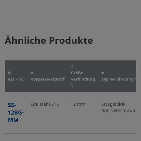
Ähnliche Produkte
Größe
Art.-Nr.
Körperwerkstoff
Verbindung
Typ Verbindung 1
1
SS-
Edelstahl 316
12 mm
Swagelok®
Rohrverschraubu
12BG-
MM