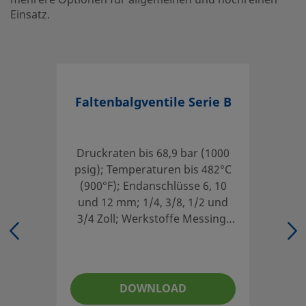
mehrere Optionen für allgemeinen und hochreinen
Einsatz.
eClass (6.0)
37010201
eClass (6.1)
37010201
eClass (10.1)
37010201
Faltenbalgventile Serie B
UNSPSC (4.03)
40141600
UNSPSC (10.0)
40141609
Druckraten bis 68,9 bar (1000
UNSPSC (11.0501)
40141609
psig); Temperaturen bis 482°C
UNSPSC (13.0601)
40141609
(900°F); Endanschlüsse 6, 10
und 12 mm; 1/4, 3/8, 1/2 und
UNSPSC (15.1)
40141609
3/4 Zoll; Werkstoffe Messing,
Edelstahl und Alloy 400.
UNSPSC (17.1001)
40183101
Gerade, Manuelle Betätigung
DOWNLOAD
Isolieren Sie Systemflüssigkeiten und erzielen Sie zuverläs