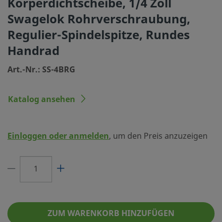
Körperdichtscheibe, 1/4 Zoll
Körperwerkstoff
Edelstahl 316
Swagelok Rohrverschraubung,
Körperdichtung
Dichtung metall
Regulier-Spindelspitze, Rundes
Reinigungsverfahren
Standardreinigu
Handrad
Größe Verbindung 1
1/4 Zoll
Art.-Nr.: SS-4BRG
Typ Verbindung 1
Swagelok® Rohr
Katalog ansehen
Größe Verbindung 2
1/4 Zoll
Typ Verbindung 2
Swagelok® Rohr
Einloggen oder anmelden
, um den Preis anzuzeigen
Maximaler Cv
0.2
Ventilkörper
2-WegeGerade
Dichtung
Dichtung aus Ed
Grifffarbe
Grün
ZUM WARENKORB HINZUFÜGEN
Griffart
Phenol-Rundgrif