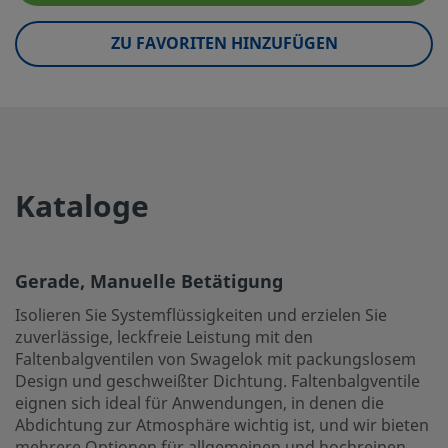
Maximale Temperatur °F (°C)
600 (315)
ZU FAVORITEN HINZUFÜGEN
Max. Temperatur-Druckeinsatzbereich
315°C bei 27,5 B
Minimum-Temperatur °F (°C)
-20 (-28)
Raumtemperatur-Druckeinsatzbereich
68,9 BAR bei 37 
Kataloge
Service-Klasse
Allgemeines
Spindelspitzenwerkstoff
Chrombeschichte
Spindeltyp
Regulierend
Gerade, Manuelle Betätigung
Isolieren Sie Systemflüssigkeiten und erzielen Sie
Oberflächengüte
Standard
zuverlässige, leckfreie Leistung mit den
Prüfung
Helium-Dichtigk
Faltenbalgventilen von Swagelok mit packungslosem
Design und geschweißter Dichtung. Faltenbalgventile
eClass (4.1)
37010201
eignen sich ideal für Anwendungen, in denen die
Abdichtung zur Atmosphäre wichtig ist, und wir bieten
eClass (5.1.4)
37010201