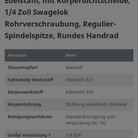
Edelstahl, mit Körperdichtscheibe,
störungsfreie Funktion zu gewährleisten. Der Systemdesi
1/4 Zoll Swagelok
Funktion, Materialverträglichkeit, entsprechende Leistu
für die vorschriftsmäßige Handhabung, den Betrieb und d
Rohrverschraubung, Regulier-
Spindelspitze, Rundes Handrad
Swagelok-Produkte oder -Bauteile, die nicht den industr
entsprechen, einschließlich Swagelok Rohrverschraubun
die anderer Hersteller austauschen oder mit den Produkt
Attribute
Wert
vermischen.
Steuerkopfart
Manuell
Faltenbalg-Werkstoff
Edelstahl 321
Körperwerkstoff
Edelstahl 316
©
2026
Swagelok Company.
Alle Rechte vorbehalten.
Körperdichtung
Dichtung metallisch dichtend
Reinigungsverfahren
Standardreinigung und -
verpackung (SC-10)
Größe Verbindung 1
1/4 Zoll