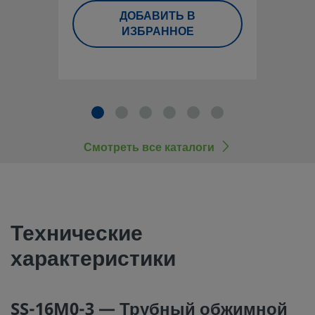
Для того чтобы проектировщик системы и пользователь м
ДОБАВИТЬ В
ИЗБРАННОЕ
гарантированно выполнить подбор изделий с учетом треб
безопасности, необходимо принять в рассмотрение дизай
системы и полный каталог продукции. При выборе издели
принимать во внимание всю систему в целом, чтобы обес
безопасную и бесперебойную работу. Соблюдение назна
устройств, совместимости материалов, надлежащих рабо
параметров, правильный монтаж, эксплуатация и обслуж
Смотреть все каталоги
являются обязанностями проектировщика системы и
пользователя.
Запрещается совместное использование и замена продук
компонентов Swagelok, на производство которых не
Технические
распространяются отраслевые стандарты проектирования
характеристики
числе торцевых соединений трубных обжимных фитингов
Swagelok), продуктами или компонентами других произво
SS-16M0-3 — Трубный обжимной