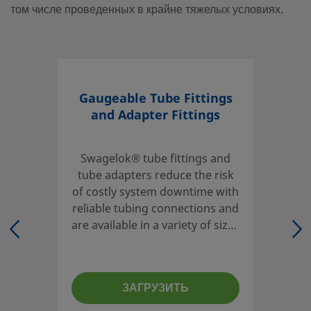
том числе проведенных в крайне тяжелых условиях.
обхвата трубки и вибростойкости. Превосходная надежно
трубных обжимных фитингов Swagelok доказана успешно
работой компании на протяжении 65 лет и описана во мн
опубликованных отчетах по испытаниям, в том числе про
в крайне тяжелых условиях.
Gaugeable Tube Fittings
Войдите или зарегистрируйтесь
, чтобы просмотреть це
and Adapter Fittings
Контакт
Swagelok® tube fittings and
Если у вас есть вопросы об этом изделии, обратитесь в м
tube adapters reduce the risk
авторизованный центр продаж и сервисного обслуживани
of costly system downtime with
сотрудники также могут рассказать вам о сопутствующих у
reliable tubing connections and
которые помогут вам обеспечить максимальную окупаемо
are available in a variety of sizes
инвестиций.
and materials.
Контактная информация
ЗАГРУЗИТЬ