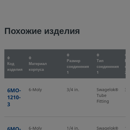
Похожие изделия
Размер
Тип
Ра
Код
Материал
соединения
соединения
со
изделия
корпуса
1
1
2
6MO-
6-Moly
3/4 in.
Swagelok®
3/
Tube
1210-
Fitting
3
6MO-
6-Moly
1/4 in.
Swagelok®
1/