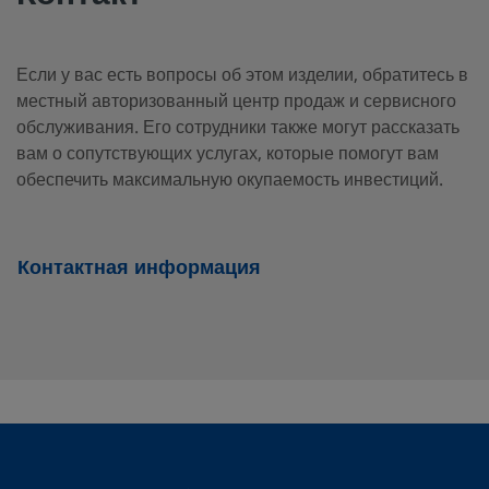
B-
Латунь
5/8 дюйма
Трубный
5/
Если у вас есть вопросы об этом изделии, обратитесь в
обжимной
1010-
фитинг
местный авторизованный центр продаж и сервисного
3
Swagelok®
обслуживания. Его сотрудники также могут рассказать
вам о сопутствующих услугах, которые помогут вам
обеспечить максимальную окупаемость инвестиций.
B-
Латунь
10 мм
Трубный
10
обжимной
10M0-
фитинг
3
Контактная информация
Swagelok®
B-
Латунь
3/4 дюйма
Трубный
3/
обжимной
1210-
фитинг
3
Swagelok®