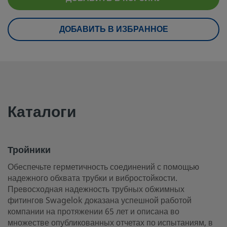
eClass (6.0)
37020506
ДОБАВИТЬ В ИЗБРАННОЕ
eClass (6.1)
37020506
eClass (10.1)
37020506
UNSPSC (4.03)
40142603
UNSPSC (10.0)
40142606
Каталоги
UNSPSC (11.0501)
40142605
UNSPSC (13.0601)
40183102
Тройники
UNSPSC (15.1)
40183102
Обеспечьте герметичность соединений с помощью
надежного обхвата трубки и вибростойкости.
UNSPSC (17.1001)
40183102
Превосходная надежность трубных обжимных
фитингов Swagelok доказана успешной работой
Тройники
компании на протяжении 65 лет и описана во
множестве опубликованных отчетах по испытаниям, в
Обеспечьте герметичность соединений с помощью надежн