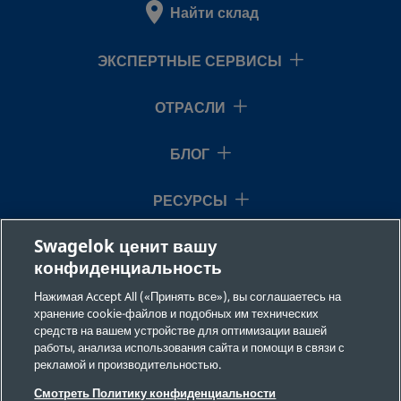
Найти склад
B-
Латунь
12 мм
Трубный
12
обжимной
12M0-
фитинг
ЭКСПЕРТНЫЕ СЕРВИСЫ
3
Swagelok®
ОТРАСЛИ
B-
Латунь
7/8 дюйма
Трубный
7/
БЛОГ
обжимной
1410-
фитинг
3
РЕСУРСЫ
Swagelok®
Swagelok ценит вашу
О НАС
конфиденциальность
B-
Латунь
1 дюйм
Трубный
1 
обжимной
1610-
Нажимая Accept All («Принять все»), вы соглашаетесь на
фитинг
хранение cookie-файлов и подобных им технических
3
Swagelok®
средств на вашем устройстве для оптимизации вашей
работы, анализа использования сайта и помощи в связи с
рекламой и производительностью.
©2026 Swagelok Company. Все права защищены.
Смотреть Политику конфиденциальности