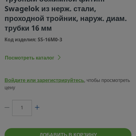
Swagelok из нерж. стали,
Размер соединения
16 мм
проходной тройник, наруж. диам.
1
трубки 16 мм
Тип соединения 1
Трубный обжимной фитинг Swagelok®
Код изделия: SS-16M0-3
Размер соединения
16 мм
2
Посмотреть каталог
Тип соединения 2
Трубный обжимной фитинг Swagelok®
Размер соединения
16 мм
3
Войдите или зарегистрируйтесь
, чтобы просмотреть
цену
Тип соединения 3
Трубный обжимной фитинг Swagelok®
Ограничитель
Нет
расхода
eClass (4.1)
37020716
eClass (5.1.4)
37020506
ДОБАВИТЬ В КОРЗИНУ