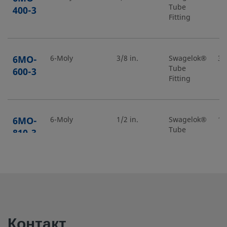
Tube
400-3
Fitting
6MO-
6-Moly
3/8 in.
Swagelok®
3/
Tube
600-3
Fitting
6MO-
6-Moly
1/2 in.
Swagelok®
1/
Tube
810-3
Fitting
B-
Латунь
1/16 дюйма
Трубный
1/
обжимной
100-3
фитинг
Swagelok®
Контакт