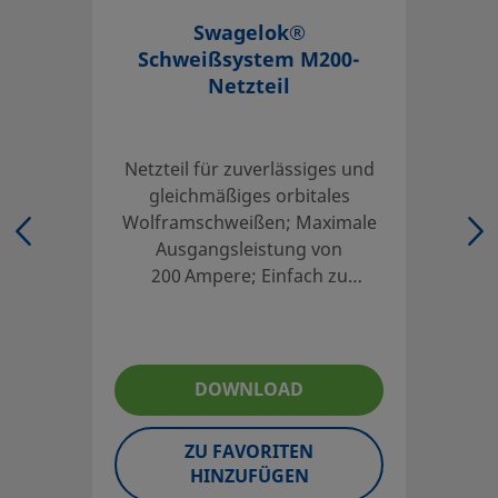
Swagelok®
Schweißsystem M200-
Netzteil
Netzteil für zuverlässiges und
gleichmäßiges orbitales
Wolframschweißen; Maximale
Ausgangsleistung von
200 Ampere; Einfach zu
bedienender Farb-Touchscreen
mit Sprachauswahl;
Integrierter
Massedurchflussregler -
DOWNLOAD
automatische Kontrolle des
Schutzgasflusses des AD;
ZU FAVORITEN
Gewicht unter 23 kg (50 lbs);
HINZUFÜGEN
Kompatibel mit den