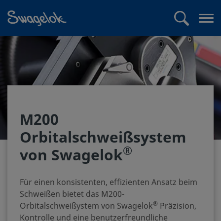
text.skipToContent
text.skipToNavigation
Suchen
Me
öff
M200
Orbitalschweißsystem
®
von Swagelok
Für einen konsistenten, effizienten Ansatz beim
Schweißen bietet das M200-
®
Orbitalschweißystem von Swagelok
Präzision,
Kontrolle und eine benutzerfreundliche