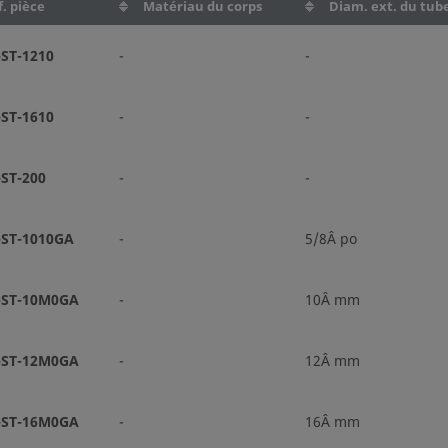
. pièce
Matériau du corps
Diam. ext. du tub
ST-1210
-
-
ST-1610
-
-
ST-200
-
-
ST-1010GA
-
5/8Â po
-ST-10M0GA
-
10Â mm
-ST-12M0GA
-
12Â mm
-ST-16M0GA
-
16Â mm