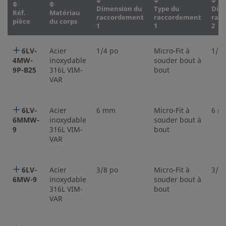
Dimension du
Type du
Dim
Réf.
Matériau
raccordement
raccordement
rac
pièce
du corps
1
1
2
6LV-
Acier
1/4 po
Micro-Fit à
1/4 
4MW-
inoxydable
souder bout à
9P-B25
316L VIM-
bout
VAR
6LV-
Acier
6 mm
Micro-Fit à
6 m
6MMW-
inoxydable
souder bout à
9
316L VIM-
bout
VAR
6LV-
Acier
3/8 po
Micro-Fit à
3/8 
6MW-9
inoxydable
souder bout à
316L VIM-
bout
VAR