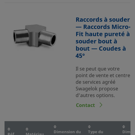
Raccords à souder
— Raccords Micro-
Fit haute pureté à
souder bout à
bout — Coudes à
45°
Il se peut que votre
point de vente et centre
de services agréé
Swagelok propose
d’autres options.
Contact
Dimension du
Type du
Dimen
Réf.
Matériau