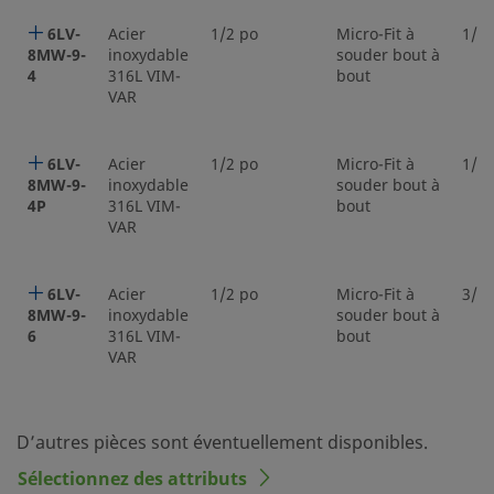
6LV-
Acier
1/2 po
Micro-Fit à
1/4 
8MW-9-
inoxydable
souder bout à
4
316L VIM-
bout
VAR
6LV-
Acier
1/2 po
Micro-Fit à
1/4 
8MW-9-
inoxydable
souder bout à
4P
316L VIM-
bout
VAR
6LV-
Acier
1/2 po
Micro-Fit à
3/8 
8MW-9-
inoxydable
souder bout à
6
316L VIM-
bout
VAR
D’autres pièces sont éventuellement disponibles.
Sélectionnez des attributs