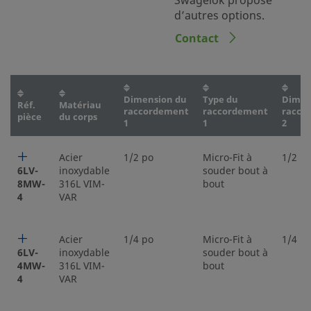
Swagelok propose
d’autres options.
Contact
Dimension du
Type du
Dimen
Réf.
Matériau
raccordement
raccordement
racco
pièce
du corps
1
1
2
Acier
1/2 po
Micro-Fit à
1/2 p
6LV-
inoxydable
souder bout à
8MW-
316L VIM-
bout
4
VAR
Acier
1/4 po
Micro-Fit à
1/4 p
6LV-
inoxydable
souder bout à
4MW-
316L VIM-
bout
4
VAR