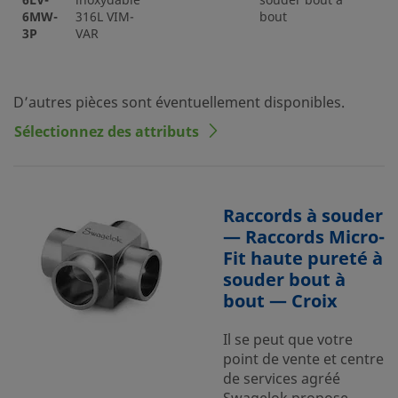
6LV-
inoxydable
souder bout à
6MW-
316L VIM-
bout
3P
VAR
D’autres pièces sont éventuellement disponibles.
Sélectionnez des attributs
Raccords à souder
— Raccords Micro-
Fit haute pureté à
souder bout à
bout — Croix
Il se peut que votre
point de vente et centre
de services agréé