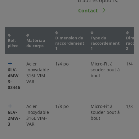
d’autres options.
Contact
Dimension du
Type du
Dimen
Réf.
Matériau
raccordement
raccordement
racco
pièce
du corps
1
1
2
Acier
1/4 po
Micro-Fit à
1/4 p
6LV-
inoxydable
souder bout à
4MW-
316L VIM-
bout
3-
VAR
03446
Acier
1/8 po
Micro-Fit à
1/8 p
6LV-
inoxydable
souder bout à
2MW-
316L VIM-
bout
3
VAR