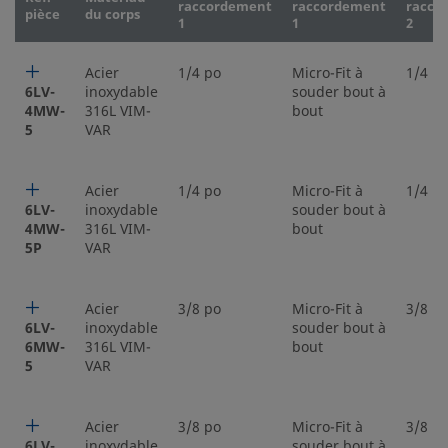
raccordement
raccordement
racco
pièce
du corps
1
1
2
Acier
1/4 po
Micro-Fit à
1/4 p
6LV-
inoxydable
souder bout à
4MW-
316L VIM-
bout
5
VAR
Acier
1/4 po
Micro-Fit à
1/4 p
6LV-
inoxydable
souder bout à
4MW-
316L VIM-
bout
5P
VAR
Acier
3/8 po
Micro-Fit à
3/8 p
6LV-
inoxydable
souder bout à
6MW-
316L VIM-
bout
5
VAR
Acier
3/8 po
Micro-Fit à
3/8 p
6LV-
inoxydable
souder bout à