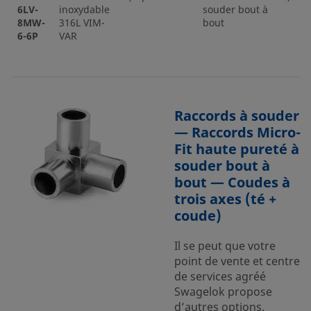
6LV-
inoxydable
souder bout à
8MW-
316L VIM-
bout
6-6P
VAR
Raccords à souder
— Raccords Micro-
Fit haute pureté à
souder bout à
bout — Coudes à
trois axes (té +
coude)
Il se peut que votre
point de vente et centre
de services agréé
Swagelok propose
d’autres options.