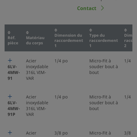
Contact
Dimension du
Type du
Dimen
Réf.
Matériau
raccordement
raccordement
racco
pièce
du corps
1
1
2
Acier
1/4 po
Micro-Fit à
1/4 p
6LV-
inoxydable
souder bout à
4MW-
316L VIM-
bout
91
VAR
Acier
1/4 po
Micro-Fit à
1/4 p
6LV-
inoxydable
souder bout à
4MW-
316L VIM-
bout
91P
VAR
Acier
3/8 po
Micro-Fit à
3/8 p