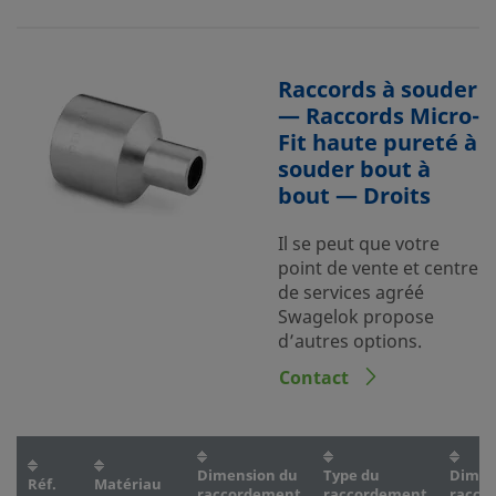
Raccords à souder
— Raccords Micro-
Fit haute pureté à
souder bout à
bout — Droits
Il se peut que votre
point de vente et centre
de services agréé
Swagelok propose
d’autres options.
Contact
Dimension du
Type du
Dimen
Réf.
Matériau
raccordement
raccordement
racco