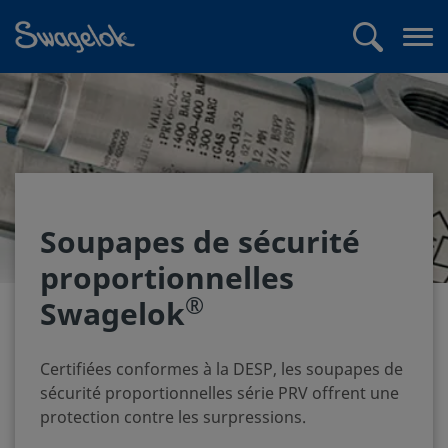
text.skipToContent
text.skipToNavigation
Recherche
Me
ouv
Soupapes de sécurité
proportionnelles
®
Swagelok
Certifiées conformes à la DESP, les soupapes de
sécurité proportionnelles série PRV offrent une
protection contre les surpressions.