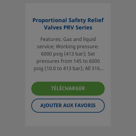
Proportional Safety Relief
Valves PRV Series
Features: Gas and liquid
service; Working pressure:
6000 psig (413 bar); Set
pressures from 145 to 6000
psig (10.0 to 413 bar); All 316L
stainless steel construction; 1/4
through 1 in. NPT and ISO/BSP
TÉLÉCHARGER
parallel thread end
connections; Certified to PED
97/23/EC Category IV
AJOUTER AUX FAVORIS