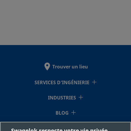
Trouver un lieu
SERVICES D’INGÉNIERIE
INDUSTRIES
BLOG
RESSOURCES
Swagelok respecte votre vie privée