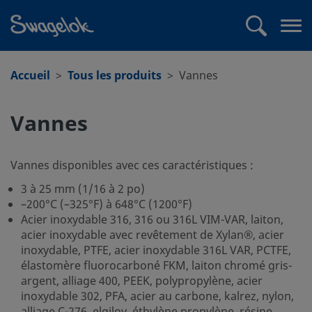
text.skipToContent
text.skipToNavigation
Recherche
Me
ouv
Accueil
Tous les produits
Vannes
Vannes
Vannes disponibles avec ces caractéristiques :
3 à 25 mm (1/16 à 2 po)
–200°C (–325°F) à 648°C (1200°F)
Acier inoxydable 316, 316 ou 316L VIM-VAR, laiton,
acier inoxydable avec revêtement de Xylan®, acier
inoxydable, PTFE, acier inoxydable 316L VAR, PCTFE,
élastomère fluorocarboné FKM, laiton chromé gris-
argent, alliage 400, PEEK, polypropylène, acier
inoxydable 302, PFA, acier au carbone, kalrez, nylon,