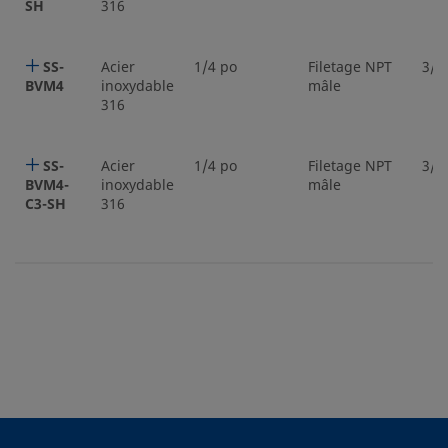
SH
316
SS-
Acier
1/4 po
Filetage NPT
3/1
BVM4
inoxydable
mâle
316
SS-
Acier
1/4 po
Filetage NPT
3/1
BVM4-
inoxydable
mâle
C3-SH
316