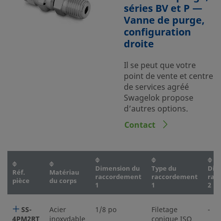
séries BV et P —
Vanne de purge,
configuration
droite
Il se peut que votre
point de vente et centre
de services agréé
Swagelok propose
d’autres options.
Contact
Dimension du
Type du
Dim
Réf.
Matériau
raccordement
raccordement
rac
pièce
du corps
1
1
2
SS-
Acier
1/8 po
Filetage
-
4PM2RT
inoxydable
conique ISO