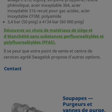
alliage C-276, elgiloy, éthylène propylène, résine
phénolique, acier inoxydable 304, acier
inoxydable 316 recuit pour gaz acides, acier
inoxydable CF3M, polyamide
3,4 bar (50 psig) à 4134 bar (60 000 psig)
Découvrez un choix de matériaux de siège et
d’étanchéité sans substances perfluoroalkylées et
polyfluoroalkylées (PFAS).
Il se peut que votre point de vente et centre de
services agréé Swagelok propose d’autres options.
Contact
Soupapes —
Purgeurs et
vannes de purge,