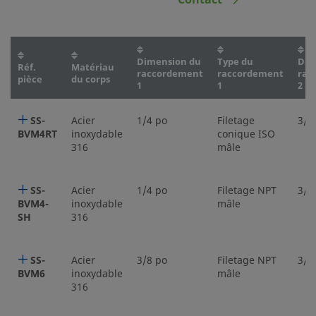
Contact
Dimension du
Type du
Dim
Réf.
Matériau
raccordement
raccordement
rac
pièce
du corps
1
1
2
SS-
Acier
1/4 po
Filetage
3/1
BVM4RT
inoxydable
conique ISO
316
mâle
SS-
Acier
1/4 po
Filetage NPT
3/1
BVM4-
inoxydable
mâle
SH
316
SS-
Acier
3/8 po
Filetage NPT
3/1
BVM6
inoxydable
mâle
316