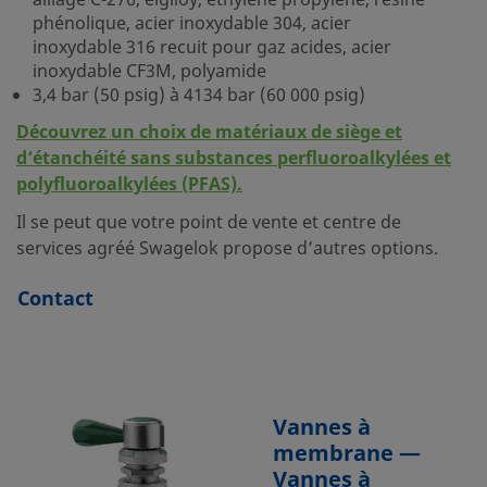
alliage C-276, elgiloy, éthylène propylène, résine
phénolique, acier inoxydable 304, acier
inoxydable 316 recuit pour gaz acides, acier
inoxydable CF3M, polyamide
3,4 bar (50 psig) à 4134 bar (60 000 psig)
Découvrez un choix de matériaux de siège et
d’étanchéité sans substances perfluoroalkylées et
polyfluoroalkylées (PFAS).
Il se peut que votre point de vente et centre de
services agréé Swagelok propose d’autres options.
Contact
Vannes à
membrane —
Vannes à