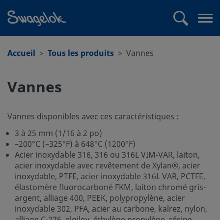
text.skipToContent
text.skipToNavigation
Recherche
Me
ouv
Accueil
Tous les produits
Vannes
Vannes
Vannes disponibles avec ces caractéristiques :
3 à 25 mm (1/16 à 2 po)
–200°C (–325°F) à 648°C (1200°F)
Acier inoxydable 316, 316 ou 316L VIM-VAR, laiton,
acier inoxydable avec revêtement de Xylan®, acier
inoxydable, PTFE, acier inoxydable 316L VAR, PCTFE,
élastomère fluorocarboné FKM, laiton chromé gris-
argent, alliage 400, PEEK, polypropylène, acier
inoxydable 302, PFA, acier au carbone, kalrez, nylon,