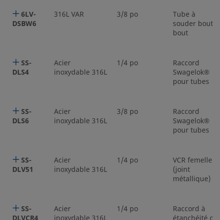
6LV-
316L VAR
3/8 po
Tube à
DSBW6
souder bout à
bout
SS-
Acier
1/4 po
Raccord
DLS4
inoxydable 316L
Swagelok®
pour tubes
SS-
Acier
3/8 po
Raccord
DLS6
inoxydable 316L
Swagelok®
pour tubes
SS-
Acier
1/4 po
VCR femelle
DLV51
inoxydable 316L
(joint
métallique)
SS-
Acier
1/4 po
Raccord à
DLVCR4
inoxydable 316L
étanchéité de