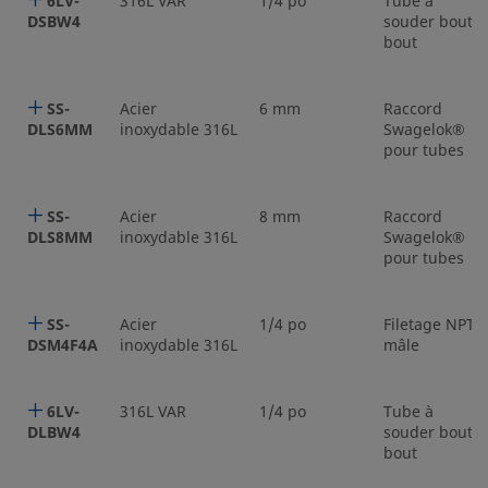
6LV-
316L VAR
1/4 po
Tube à
DSBW4
souder bout à
bout
SS-
Acier
6 mm
Raccord
DLS6MM
inoxydable 316L
Swagelok®
pour tubes
SS-
Acier
8 mm
Raccord
DLS8MM
inoxydable 316L
Swagelok®
pour tubes
SS-
Acier
1/4 po
Filetage NPT
DSM4F4A
inoxydable 316L
mâle
6LV-
316L VAR
1/4 po
Tube à
DLBW4
souder bout à
bout