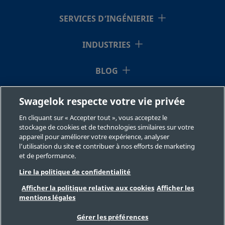
SERVICES D’INGÉNIERIE
INDUSTRIES
BLOG
RESSOURCES
Swagelok respecte votre vie privée
En cliquant sur « Accepter tout », vous acceptez le
À NOTRE SUJET
stockage de cookies et de technologies similaires sur votre
appareil pour améliorer votre expérience, analyser
l’utilisation du site et contribuer à nos efforts de marketing
et de performance.
Lire la politique de confidentialité
Afficher la politique relative aux cookies
Afficher les
mentions légales
©2026 Swagelok Company. Tous droits réservés.
Sélection des produits en toute sécurité
Gérer les préférences
Confidentialité
Juridique
Imprimer