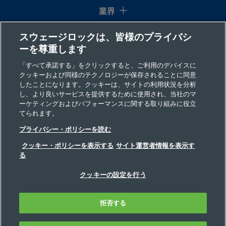
業界
スウェージロックは、皆様のプライバシ
コラム
ーを尊重します
リソース
「すべて承諾する」をクリックすると、ご利用のデバイスに
クッキーおよび同様のテクノロジーが保存されることに同意
したことになります。クッキーは、サイトの利用状況を分析
会社情報
し、より良いサービスを提供するために使用され、当社のマ
ーケティングおよびパフォーマンスに関する取り組みに役立
てられます。
プライバシー・ポリシーを読む
クッキー・ポリシーを表示する
サイト運営者情報を表示す
る
©2026 Swagelok Company. All rights reserved.
クッキーの設定を行う
安全な製品の選定について
プライバシー
利用規定
インプリント
ウェブサイト・ヘルプデスク
拒否する
お問い合わせ
FAQ
サイトマップ
Cookie 優先設定