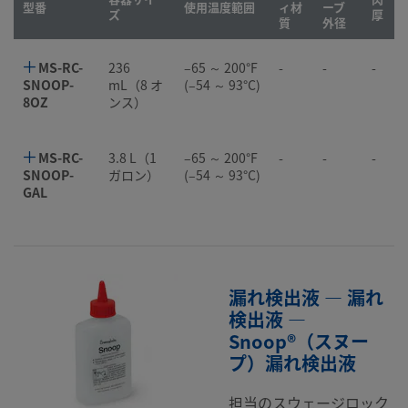
型番
使用温度範囲
ィ材
ーブ
ズ
厚
質
外径
MS-RC-
236
–65 ～ 200°F
-
-
-
SNOOP-
mL（8 オ
(–54 ～ 93°C)
8OZ
ンス）
MS-RC-
3.8 L（1
–65 ～ 200°F
-
-
-
SNOOP-
ガロン）
(–54 ～ 93°C)
GAL
漏れ検出液 — 漏れ
検出液 —
Snoop®（スヌー
プ）漏れ検出液
担当のスウェージロック