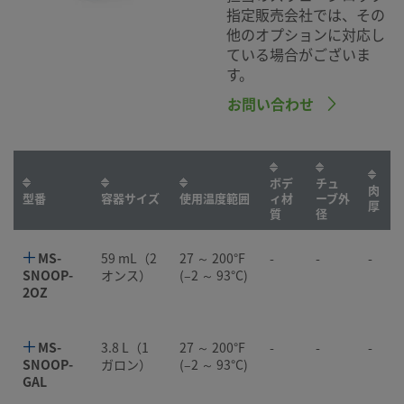
指定販売会社では、その
他のオプションに対応し
ている場合がございま
す。
お問い合わせ
ボデ
チュ
肉
型番
容器サイズ
使用温度範囲
ィ材
ーブ外
厚
質
径
MS-
59 mL（2
27 ～ 200°F
-
-
-
SNOOP-
オンス）
(–2 ～ 93°C)
2OZ
MS-
3.8 L（1
27 ～ 200°F
-
-
-
SNOOP-
ガロン）
(–2 ～ 93°C)
GAL