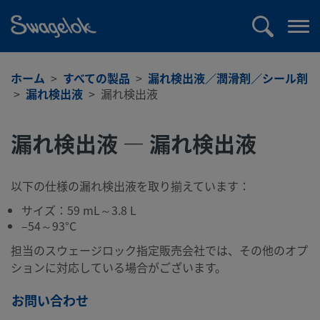
text.skipToContent
text.skipToNavigation
検
メ
索
ニ
ュ
ホーム
すべての製品
漏れ検出液／潤滑剤／シール剤
ー
漏れ検出液
漏れ検出液
を
開
漏れ検出液 — 漏れ検出液
く
以下の仕様の漏れ検出液を取り揃えています：
サイズ：59 mL～3.8 L
–54～93°C
担当のスウェージロック指定販売会社では、その他のオプ
ションに対応している場合がございます。
お問い合わせ