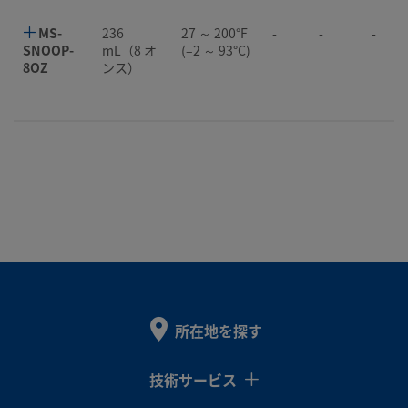
MS-
236
27 ～ 200°F
-
-
-
SNOOP-
mL（8 オ
(–2 ～ 93°C)
8OZ
ンス）
所在地を探す
技術サービス