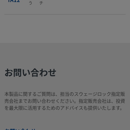
う
チ
B-
真
1/4
ISO管用テ
-
-
製品を見る
ち
イ
ーパーおね
PB4-
ゅ
ン
じ
MT4
う
チ
B-
真
1/4
NPTおねじ
-
-
製品を見る
お問い合わせ
ち
イ
PB4-
ゅ
ン
PM4
う
チ
本製品に関するご質問は、担当のスウェージロック指定販
売会社までお問い合わせください。指定販売会社は、投資
を最大限に活用するためのアドバイスも提供いたします。
B-
真
1/4
Swagelok®
-
-
製品を見る
ち
イ
チューブ･
PB4-
ゅ
ン
アダプター
TA4
う
チ