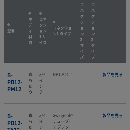
コ
コ
ネ
ネ
ク
ク
ボ
コネ
シ
シ
デ
クシ
コネクショ
ョ
ョ
型番
ィ
ョン
ン1 タイプ
ン
ン
材
1 サ
2
2
質
イズ
サ
タ
イ
イ
ズ
プ
B-
真
3/4
NPTおねじ
-
-
製品を見る
ち
イ
PB12-
ゅ
ン
PM12
う
チ
B-
真
3/4
Swagelok®
-
-
製品を見る
ち
イ
チューブ･
PB12-
ゅ
ン
アダプター
TA12