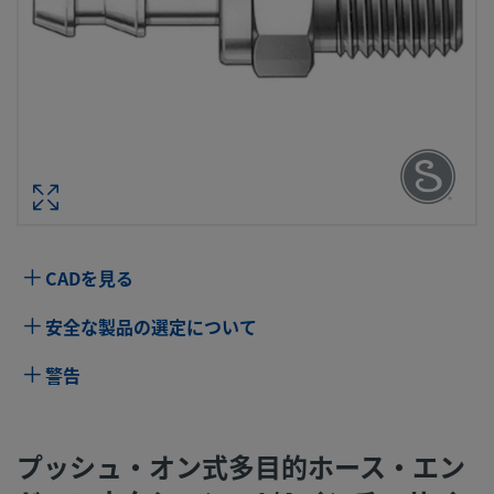
プッシュ・オン式多目的ホース・エン
コネクション、1/4 インチ・サイズ ステ
ス鋼製 NPTおねじ、ホース・サイズ：1/4
型番： SS-PB
CADを見る
仕様
安全な製品の選定について
属性
値
警告
ボディ材質
ステンレス鋼の種類
コネクション1 サイズ
1/4 インチ
プッシュ・オン式多目的ホース・エン
コネクション1 タイプ
NPTおねじ