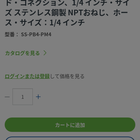
ド・コネクション、1/4 インチ・サイ
ズ ステンレス鋼製 NPTおねじ、ホー
エンド・コネクション材質
316 ステンレス鋼
ス・サイズ：1/4 インチ
ホース・サイズ
1/4 インチ
型番： SS-PB4-PM4
eClass (4.1)
37110306
eClass (5.1.4)
37110390
カタログを見る
eClass (6.0)
37119200
eClass (6.1)
37119200
ログインまたは登録
して価格を見る
eClass (10.1)
37119200
UNSPSC (4.03)
27121707
UNSPSC (10.0)
40141734
UNSPSC (11.0501)
40141734
カートに追加
UNSPSC (13.0601)
40141734