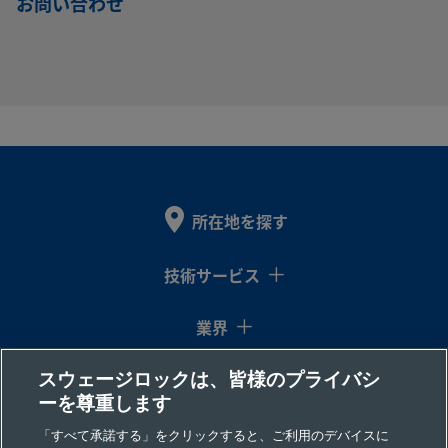
お問い合わせ
B-
真
3/8
ISO管用テ
-
-
製品を見る
ち
イ
ーパーおね
PB6-
ゅ
ン
じ
MT6
う
チ
B-
真
1/4
NPTおねじ
-
-
製品を見る
所在地を探す
ち
イ
PB6-
ゅ
ン
PM4
う
チ
技術サービス
業界
B-
真
3/8
NPTおねじ
-
-
製品を見る
ち
イ
PB6-
スウェージロックは、皆様のプライバシ
コラム
ゅ
ン
PM6
ーを尊重します
う
チ
リソース
「すべて承諾する」をクリックすると、ご利用のデバイスに