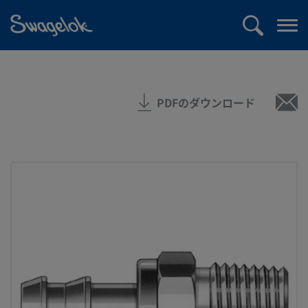
text.skipToContent
text.skipToNavigation
検
メ
索
ニ
ュ
ー
PDFのダウンロード
を
開
く