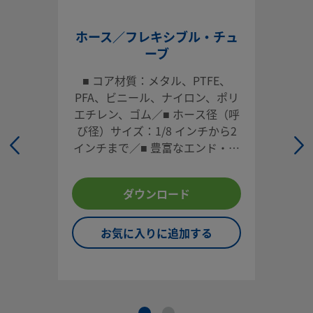
お問い合わせ
ホース／フレキシブル・チュ
ーブ
システム設計者およびユーザーは、製品カタログの内容をす
■ コア材質：メタル、PTFE、
ご覧になった上で、安全な製品の選定を行ってください。 安
PFA、ビニール、ナイロン、ポリ
トラブルなく機能するよう、システム全体の設計を考慮して
エチレン、ゴム／■ ホース径（呼
品をご選定ください。 機能、材質の適合性、数値データなど
び径）サイズ：1/8 インチから2
慮し製品を選定すること、また、適切な取り付け、操作およ
インチまで／■ 豊富なエンド・コ
ンテナンスを行うのは、システム設計者およびユーザーの責
ネクション（インチ・サイズ／ミ
すので、十分にご注意ください。
リ・サイズ）／■ 長さ：ユーザー
ダウンロード
指定可能／■ オプション：カバ
ー、タグ、テストなど
スウェージロック製品、または工業設計規格に準拠していな
品（Swagelokチューブ継手エンド・コネクションを含む）
お気に入りに追加する
社製品との混用や互換は絶対に行わないでください。