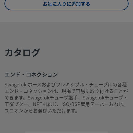
お気に入りに追加する
UNSPSC (15.1)
40141734
UNSPSC (17.1001)
39120000
エンド・コネクション
Swagelok ホースおよびフレキシブル・チューブ用の各種エ
カタログ
コネクションは、現場で容易に取り付けることができます。
Swagelokチューブ継手、Swagelokチューブ・アダプター、
おねじ、ISO/BSP管用テーパーおねじ、ユニオンからお選び
エンド・コネクション
だけます。
Swagelok ホースおよびフレキシブル・チューブ用の各種
ログインまたは登録
して価格を見る
エンド・コネクションは、現場で容易に取り付けることが
できます。Swagelokチューブ継手、Swagelokチューブ・
お問い合わせ
アダプター、NPTおねじ、ISO/BSP管用テーパーおねじ、
ユニオンからお選びいただけます。
本製品に関するご質問は、担当のスウェージロック指定販売
までお問い合わせください。指定販売会社は、投資を最大限
用するためのアドバイスも提供いたします。