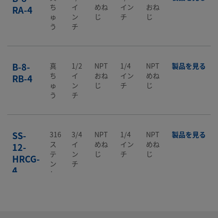
ち
イ
めね
イン
おね
RA-4
ゅ
ン
じ
チ
じ
う
チ
B-8-
真
1/2
NPT
1/4
NPT
製品を見る
ち
イ
おね
イン
めね
RB-4
ゅ
ン
じ
チ
じ
う
チ
SS-
316
3/4
NPT
1/4
NPT
製品を見る
ス
イ
めね
イン
めね
12-
テ
ン
じ
チ
じ
HRCG-
ン
チ
4
レ
ス
鋼