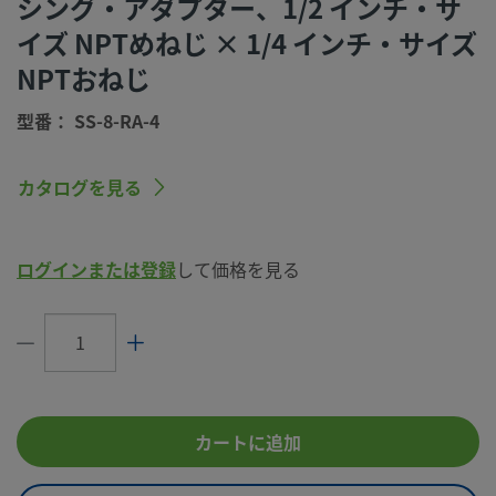
シング・アダプター、1/2 インチ・サ
サイズ
イズ NPTめねじ × 1/4 インチ・サイズ
コネクション1
NPTめねじ
タイプ
NPTおねじ
コネクション2
1/4 インチ
型番： SS-8-RA-4
サイズ
コネクション2
NPTおねじ
カタログを見る
タイプ
流量制限
いいえ
ログインまたは登録
して価格を見る
eClass (4.1)
37020564
eClass (5.1.4)
37020514
eClass (6.0)
37020514
eClass (6.1)
37020514
カートに追加
eClass (10.1)
37020514