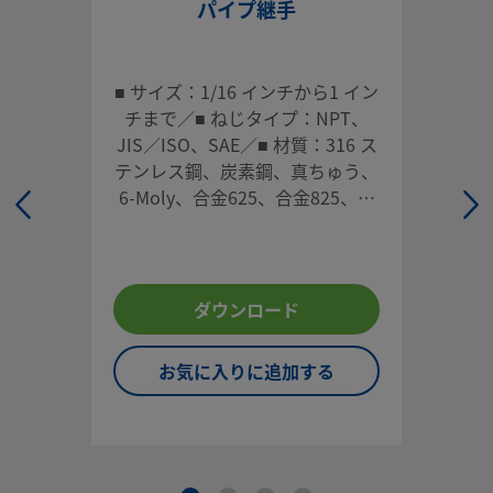
パイプ継手
お問い合わせ
■ サイズ：1/16 インチから1 イン
本製品に関するご質問は、担当のスウェージロック指定販売
チまで／■ ねじタイプ：NPT、
までお問い合わせください。指定販売会社は、投資を最大限
JIS／ISO、SAE／■ 材質：316 ス
用するためのアドバイスも提供いたします。
テンレス鋼、炭素鋼、真ちゅう、
6-Moly、合金625、合金825、合
お問い合わせ
金2507
システム設計者およびユーザーは、製品カタログの内容をす
ダウンロード
ご覧になった上で、安全な製品の選定を行ってください。 安
トラブルなく機能するよう、システム全体の設計を考慮して
お気に入りに追加する
品をご選定ください。 機能、材質の適合性、数値データなど
慮し製品を選定すること、また、適切な取り付け、操作およ
ンテナンスを行うのは、システム設計者およびユーザーの責
すので、十分にご注意ください。