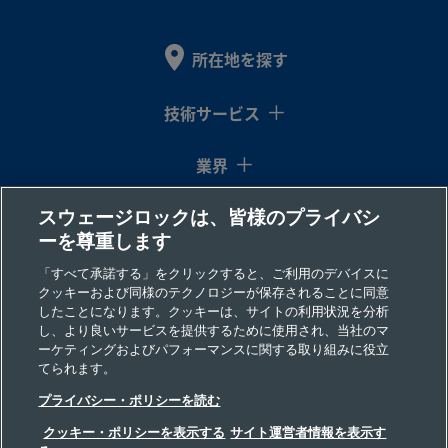
ス
イ
おね
イン
おね
12-
テ
ン
じ
チ
じ
HRN-
ン
チ
6
所在地を探す
レ
ス
鋼
技術サービス
業界
SS-
316
3/4
NPT
1/2
NPT
製品を見る
ス
イ
おね
イン
おね
12-
スウェージロックは、皆様のプライバシ
コラム
テ
ン
じ
チ
じ
HRN-
ーを尊重します
ン
チ
8
レ
リソース
「すべて承諾する」をクリックすると、ご利用のデバイスに
ス
クッキーおよび同様のテクノロジーが保存されることに同意
鋼
したことになります。クッキーは、サイトの利用状況を分析
会社情報
し、より良いサービスを提供するために使用され、当社のマ
ーケティングおよびパフォーマンスに関する取り組みに役立
てられます。
SS-
316
3/4
NPT
1/4
NPT
製品を見る
プライバシー・ポリシーを読む
ス
イ
めね
イン
おね
12-
テ
ン
じ
チ
じ
RA-4
クッキー・ポリシーを表示する
サイト運営者情報を表示す
ン
チ