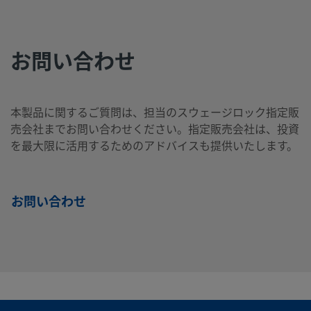
SS-
316
3/4
NPT
1/2
NPT
製品を見る
ス
イ
めね
イン
めね
12-
テ
ン
じ
チ
じ
お問い合わせ
HRCG-
ン
チ
8
レ
ス
鋼
本製品に関するご質問は、担当のスウェージロック指定販
売会社までお問い合わせください。指定販売会社は、投資
を最大限に活用するためのアドバイスも提供いたします。
SS-
316
3/4
NPT
1/4
NPT
製品を見る
ス
イ
おね
イン
おね
12-
テ
ン
じ
チ
じ
HRN-
お問い合わせ
ン
チ
4
レ
ス
鋼
SS-
316
3/4
NPT
3/8
NPT
製品を見る