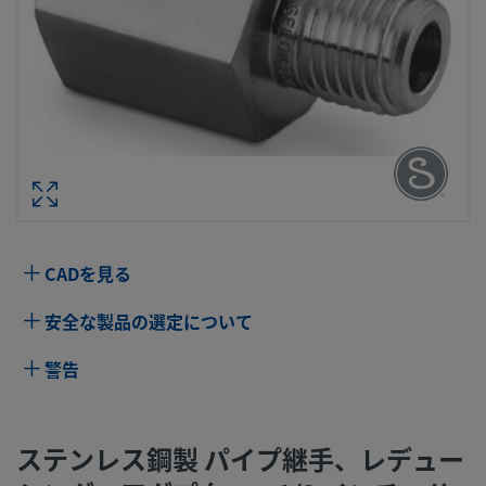
ステンレス鋼製 パイプ継手、レデュー
グ・アダプター、1/2 インチ・サイズ NP
ねじ × 1/4 インチ・サイズ NPT
型番： SS-8
仕様
CADを見る
属性
値
安全な製品の選定について
ボディ材質
316 ステンレス鋼
警告
洗浄プロセス
標準のクリーニングおよびパッケージング
（Swagelok SC-10仕様）
ステンレス鋼製 パイプ継手、レデュー
コネクション1
1/2 インチ