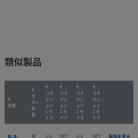
類似製品
コネ
コネ
コネ
コネ
ボ
クシ
クシ
クシ
クシ
ディ
型番
ョン
ョン
ョン
ョン
材
1 サ
1 タ
2 サ
2 タ
質
イズ
イプ
イズ
イプ
B-8-
真
1/2
NPT
1/4
NPT
製品を見る