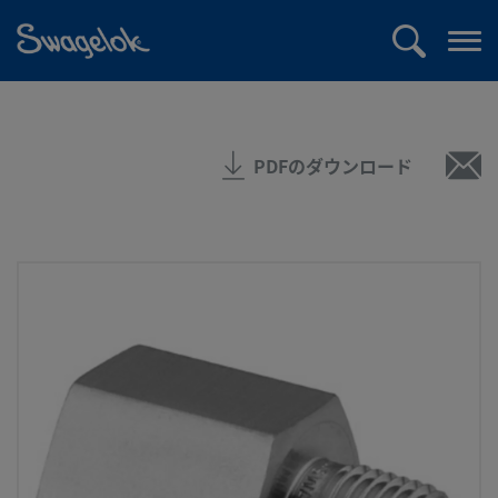
text.skipToContent
text.skipToNavigation
検
メ
索
ニ
ュ
ー
PDFのダウンロード
を
開
く