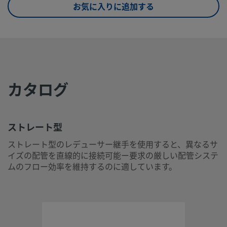
お気に入りに追加する
UNSPSC (4.03)
40141719
UNSPSC (10.0)
40173607
UNSPSC
40142305
(11.0501)
UNSPSC
40173607
カタログ
(13.0601)
UNSPSC (15.1)
40141719
ストレート型
UNSPSC
40171707
(17.1001)
ストレート型のレデューサー継手を使用すると、異なるサ
イズの配管を直線的に接続可能ー要求の厳しい配管システ
ストレート型
ムのフロー効率を維持するのに適しています。
ストレート型のレデューサー継手を使用すると、異なるサイ
配管を直線的に接続可能ー要求の厳しい配管システムのフロ
率を維持するのに適しています。
ログインまたは登録
して価格を見る