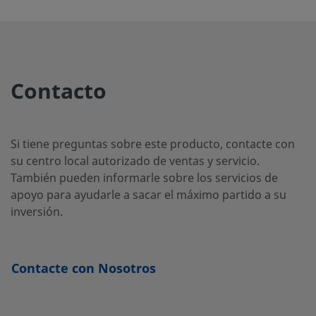
Stainless
Steel
2507-400-
Super
1/4 pulg.
Racor
1/4 pu
Contacto
Duplex
Swagelok®
2-4-SG2
Stainless
Steel
Si tiene preguntas sobre este producto, contacte con
su centro local autorizado de ventas y servicio.
También pueden informarle sobre los servicios de
2507-400-
Super
1/4 pulg.
Racor
1/4 pu
Duplex
Swagelok®
apoyo para ayudarle a sacar el máximo partido a su
3-SG2
Stainless
inversión.
Steel
Contacte con Nosotros
2507-600-
Super
3/8 pulg.
Racor
1/4 pu
Duplex
Swagelok®
1-4-SG2
Stainless