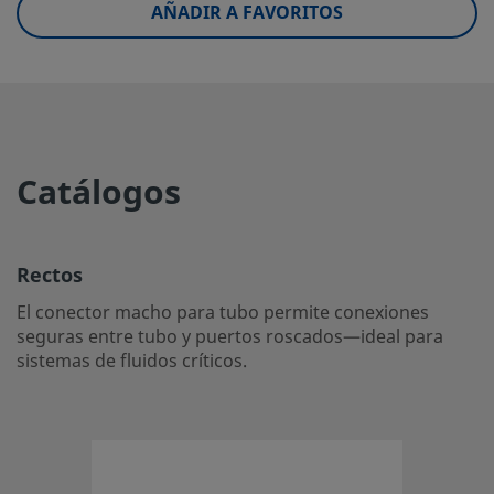
AÑADIR A FAVORITOS
UNSPSC (4.03)
40141720
UNSPSC (10.0)
40142613
UNSPSC (11.0501)
40142613
UNSPSC (13.0601)
40183110
Catálogos
UNSPSC (15.1)
40183110
UNSPSC (17.1001)
40183110
Rectos
El conector macho para tubo permite conexiones
Rectos
seguras entre tubo y puertos roscados—ideal para
El conector macho para tubo permite conexiones seguras
sistemas de fluidos críticos.
tubo y puertos roscados—ideal para sistemas de fluidos cr
Inicie la sesión o regístrese
para ver los precios
Contacto