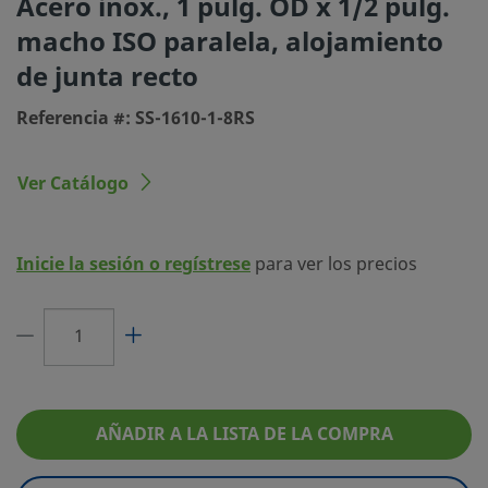
Acero inox., 1 pulg. OD x 1/2 pulg.
macho ISO paralela, alojamiento
Tamaño conexión 1
1 pulg.
de junta recto
Tipo de conexión 1
Racor Swagelok®
Referencia #: SS-1610-1-8RS
Tamaño conexión 2
1/2 pulg.
Tipo de conexión 2
Rosca macho ISO paralela, alojamiento d
Ver Catálogo
recto
Limitador de
No
Caudal
Inicie la sesión o regístrese
para ver los precios
eClass (4.1)
37030703
eClass (5.1.4)
37020590
eClass (6.0)
37020590
AÑADIR A LA LISTA DE LA COMPRA
eClass (6.1)
37020590
eClass (10.1)
37020590