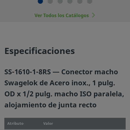
No mezcle ni intercambie productos o componentes Swa
regulados por normativas de diseño industrial, incluyendo
conexiones finales de los racores Swagelok, con los de ot
Ver Todos los Catálogos
fabricantes.
Especificaciones
©
2026
Swagelok Company.
Todos los derechos reserva
SS-1610-1-8RS — Conector macho
Swagelok de Acero inox., 1 pulg.
OD x 1/2 pulg. macho ISO paralela,
alojamiento de junta recto
Atributo
Valor