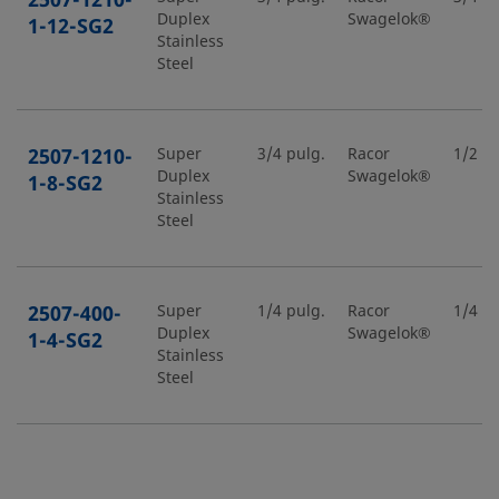
2507-1210-
Duplex
Swagelok®
1-12-SG2
Stainless
Steel
2507-1210-
Super
3/4 pulg.
Racor
1/2 pu
Duplex
Swagelok®
1-8-SG2
Stainless
Steel
2507-400-
Super
1/4 pulg.
Racor
1/4 pu
Duplex
Swagelok®
1-4-SG2
Stainless
Steel
2507-400-
Super
1/4 pulg.
Racor
1/2 pu
Duplex
Swagelok®
1-8-SG2