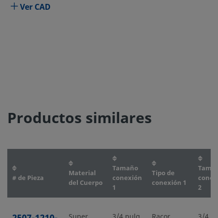
Ver CAD
Productos similares
Tamaño
Tama
Material
Tipo de
# de Pieza
conexión
conex
del Cuerpo
conexión 1
1
2
Super
3/4 pulg.
Racor
3/4 pu