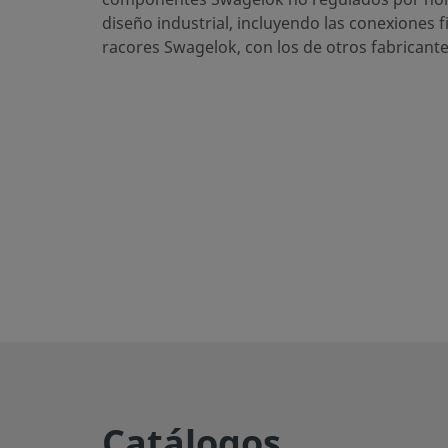
eClass (6.1)
37020590
diseño industrial, incluyendo las conexiones f
racores Swagelok, con los de otros fabricante
eClass (10.1)
37020590
UNSPSC (4.03)
40141720
UNSPSC (10.0)
40142613
UNSPSC (11.0501)
40142613
UNSPSC (13.0601)
40183110
UNSPSC (15.1)
40183110
UNSPSC (17.1001)
40183110
Exportar CSV
Rectos
Catálogos
El conector macho para tubo permite conexiones seguras