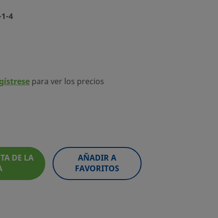
-1-4
egístrese
para ver los precios
TA DE LA
AÑADIR A
A
FAVORITOS