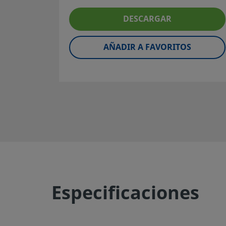
función del componente, de la compatibilidad de los mater
DESCARGAR
los rangos de operación apropiados, así como de la opera
mantenimiento del mismo.
AÑADIR A FAVORITOS
Advertencia:
No mezcle ni intercambie productos o com
Swagelok no regulados por normativas de diseño industri
incluyendo las conexiones finales de los racores Swagelok
otros fabricantes.
©
2026
Swagelok Company.
Todos los derechos reserva
Especificaciones