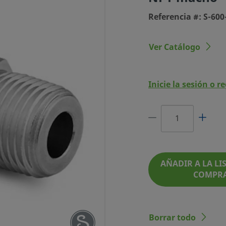
Referencia #: S-600
Ver Catálogo
DE ACERO
Inicie la sesión o r
1/4 PULG.
PT MACHO
NCIA #: S-600-1-4
AÑADIR A LA LIS
COMPR
Borrar todo