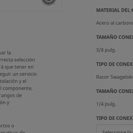
MATERIAL DEL
Acero al carbon
 (SC-10)
TAMAÑO CONE
3/8 pulg.
ar la
recta selección
TIPO DE CONEX
rá que tener en
eguir un servicio
Racor Swagelo
talación y el
el componente,
TAMAÑO CONE
 rangos de
ón y
1/4 pulg.
TIPO DE CONEX
ctos o
rmativas de