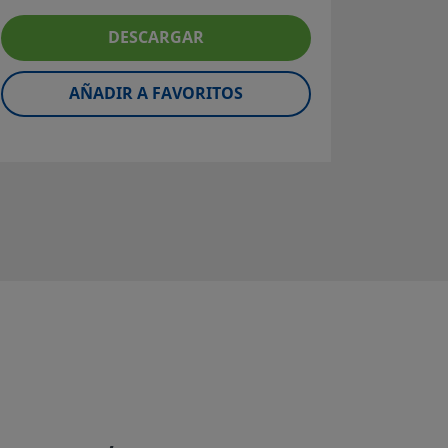
Tubo de
DESCARGAR
600; 
Súpe
aleaci
AÑADIR A FAVORITOS
Fact