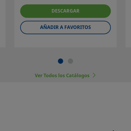
iales, de
DESCARGAR
ción y
AÑADIR A FAVORITOS
ponentes
al,
, con los de
Ver Todos los Catálogos
dos.