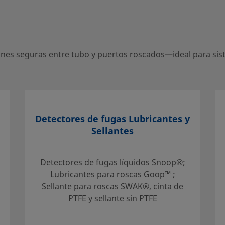
es seguras entre tubo y puertos roscados—ideal para siste
entro local autorizado
s servicios de apoyo
Detectores de fugas Lubricantes y
Sellantes
Detectores de fugas líquidos Snoop®;
mentación
Lubricantes para roscas Goop™ ;
 Al
Sellante para roscas SWAK®, cinta de
seño global
PTFE y sellante sin PTFE
emas. El
les de la