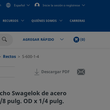
n
Español
Inicie la sesión o regístrese
RECURSOS
QUIÉNES SOMOS
CARRERAS
LISTA
PRODUCTOS
(
0
)
AGREGAR RÁPIDO
DE
Buscar
LA
COMPRA
Rectos
S-600-1-4
Descargar PDF
cho Swagelok de acero
/8 pulg. OD x 1/4 pulg.