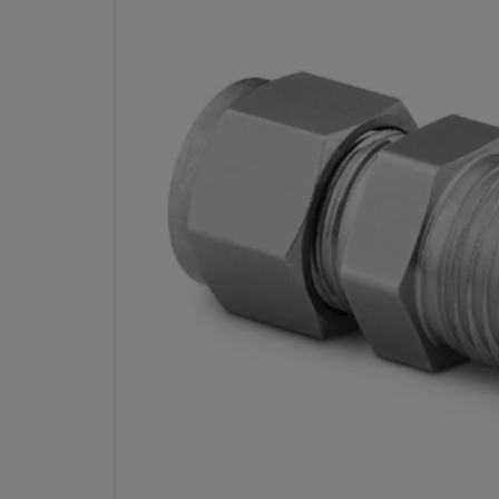
CONECTOR MACHO SWAGELOK 
AL CARBONO, 3/8 PULG. OD X 
N
REFERE
Especificaciones
Atributo
Valor