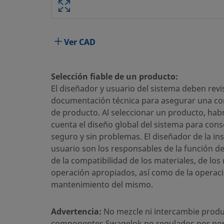
Material del Cuerpo
Acero al carbono
Taladrado pasante
No
Ver CAD
Proceso de Limpieza
Limpieza y Embalaje estándar
Tamaño conexión 1
3/8 pulg.
Selección fiable de un producto:
El diseñador y usuario del sistema deben revis
Tipo de conexión 1
Racor Swagelok®
documentación técnica para asegurar una cor
de producto. Al seleccionar un producto, hab
Tamaño conexión 2
1/4 pulg.
cuenta el diseño global del sistema para cons
Tipo de conexión 2
NPT macho
seguro y sin problemas. El diseñador de la ins
usuario son los responsables de la función d
Limitador de Caudal
No
de la compatibilidad de los materiales, de los
operación apropiados, así como de la operaci
eClass (4.1)
37020701
mantenimiento del mismo.
eClass (5.1.4)
37020590
Advertencia:
No mezcle ni intercambie produ
eClass (6.0)
37020590
componentes Swagelok no regulados por no