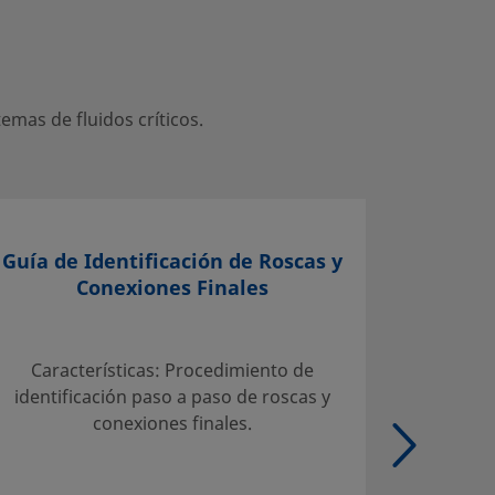
mas de fluidos críticos.
Guía de Identificación de Roscas y
Conexiones Finales
Selecci
Servicio
Características: Procedimiento de
Tab
identificación paso a paso de roscas y
admisib
conexiones finales.
carbo
Tubo de
de aleac