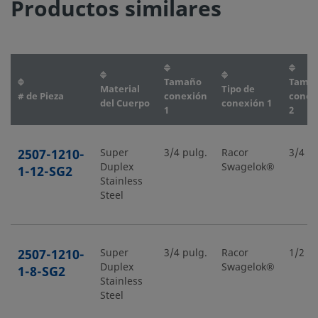
Productos similares
Tamaño
Tama
Material
Tipo de
# de Pieza
conexión
conex
del Cuerpo
conexión 1
1
2
2507-1210-
Super
3/4 pulg.
Racor
3/4 pu
Duplex
Swagelok®
1-12-SG2
Stainless
Steel
2507-1210-
Super
3/4 pulg.
Racor
1/2 pu
Duplex
Swagelok®
1-8-SG2
Stainless
Steel