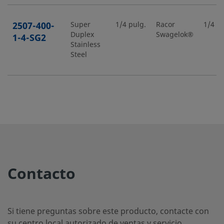
2507-400-
Super
1/4 pulg.
Racor
1/4 pu
Duplex
Swagelok®
1-4-SG2
Stainless
Steel
2507-400-
Super
1/4 pulg.
Racor
1/2 pu
Duplex
Swagelok®
1-8-SG2
Stainless
Steel
2507-400-
Super
1/4 pulg.
Racor
1/4 pu
Contacto
Duplex
Swagelok®
2-4-SG2
Stainless
Steel
Si tiene preguntas sobre este producto, contacte con
su centro local autorizado de ventas y servicio.