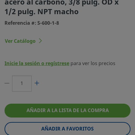
acero al carbono, 3/8 pulg. OD x
1/2 pulg. NPT macho
Tipo de conexión 1
Racor Swagelok®
Referencia #: S-600-1-8
Tamaño conexión 2
1/2 pulg.
Tipo de conexión 2
NPT macho
Ver Catálogo
Limitador de Caudal
No
eClass (4.1)
37020701
Inicie la sesión o regístrese
para ver los precios
eClass (5.1.4)
37020590
eClass (6.0)
37020590
eClass (6.1)
37020590
eClass (10.1)
37020590
AÑADIR A LA LISTA DE LA COMPRA
UNSPSC (4.03)
40141720
AÑADIR A FAVORITOS
UNSPSC (10.0)
40142613