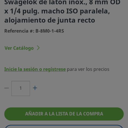
Swagelok de latón inox., 8 mm OD
Proceso de
Limpieza y Embalaje estándar (SC-10)
x 1/4 pulg. macho ISO paralela,
Limpieza
alojamiento de junta recto
Tamaño conexión 1
8 mm
Referencia #: B-8M0-1-4RS
Tipo de conexión 1
Racor Swagelok®
Tamaño conexión 2
1/4 pulg.
Ver Catálogo
Tipo de conexión 2
Rosca macho ISO paralela, alojamiento d
recto
Inicie la sesión o regístrese
para ver los precios
Limitador de
No
Caudal
eClass (4.1)
37030703
eClass (5.1.4)
37020590
eClass (6.0)
37020590
AÑADIR A LA LISTA DE LA COMPRA
eClass (6.1)
37020590