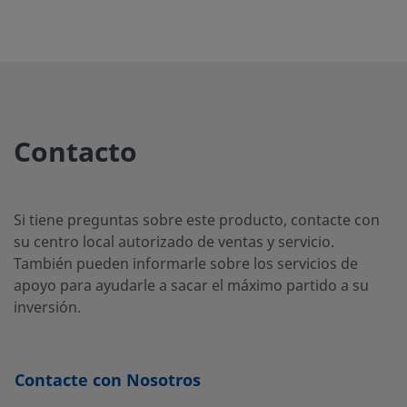
2507-400-
Super
1/4 pulg.
Racor
1/2 pu
Duplex
Swagelok®
1-8-SG2
Stainless
Steel
2507-400-
Super
1/4 pulg.
Racor
1/4 pu
Contacto
Duplex
Swagelok®
2-4-SG2
Stainless
Steel
Si tiene preguntas sobre este producto, contacte con
su centro local autorizado de ventas y servicio.
También pueden informarle sobre los servicios de
2507-400-
Super
1/4 pulg.
Racor
1/4 pu
Duplex
Swagelok®
apoyo para ayudarle a sacar el máximo partido a su
3-SG2
Stainless
inversión.
Steel
Contacte con Nosotros
2507-600-
Super
3/8 pulg.
Racor
1/4 pu