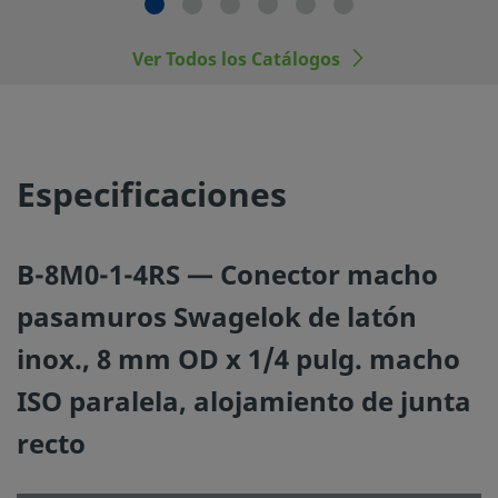
No mezcle ni intercambie productos o componentes Swa
Ver Todos los Catálogos
regulados por normativas de diseño industrial, incluyendo
conexiones finales de los racores Swagelok, con los de ot
fabricantes.
Especificaciones
©
2026
Swagelok Company.
Todos los derechos reserva
B-8M0-1-4RS — Conector macho
pasamuros Swagelok de latón
inox., 8 mm OD x 1/4 pulg. macho
ISO paralela, alojamiento de junta
recto