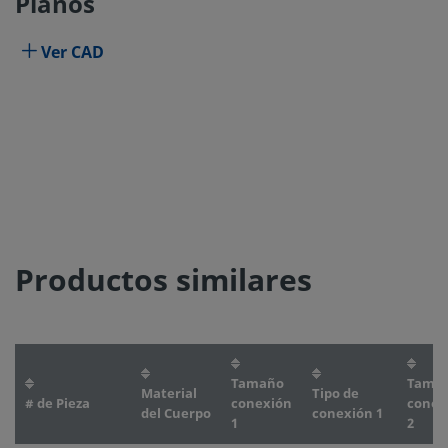
Planos
Ver CAD
Productos similares
Tamaño
Tama
Material
Tipo de
# de Pieza
conexión
conex
del Cuerpo
conexión 1
1
2