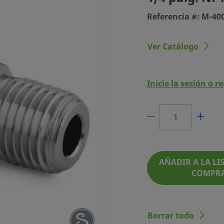
Referencia #: M-40
Ver Catálogo
Inicie la sesión o r
DO SWAGELOK
ULG. OD X 1/4
. NPT MACHO
FERENCIA #: M-400-1-4BT
AÑADIR A LA LIS
COMPR
Borrar todo