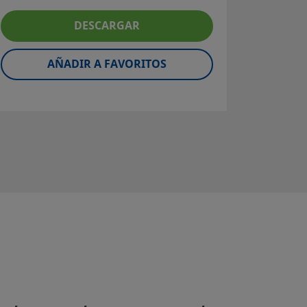
Tubo de
DESCARGAR
600; 
Súpe
aleaci
AÑADIR A FAVORITOS
Fact