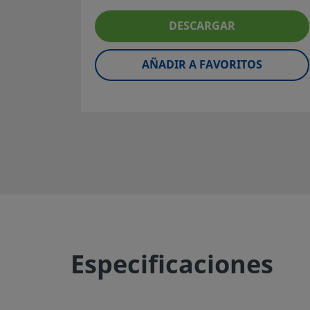
producto, habrá que tener en cuenta el diseño global del
conseguir un servicio seguro y sin problemas. El diseñado
DESCARGAR
instalación y el usuario son los responsables de la función
componente, de la compatibilidad de los materiales, de l
AÑADIR A FAVORITOS
operación apropiados, así como de la operación y manten
mismo.
Advertencia:
No mezcle ni intercambie productos o com
Swagelok no regulados por normativas de diseño industri
las conexiones finales de los racores Swagelok, con los de
fabricantes.
©
2026
Swagelok Company.
Todos los derechos reserva
Especificaciones