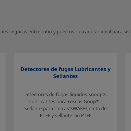
 entre tubo y puertos
es seguras entre tubo y puertos roscados—ideal para siste
entro local autorizado de
ervicios de apoyo para
Detectores de fugas Lubricantes y
Sellantes
Detectores de fugas líquidos Snoop®;
Lubricantes para roscas Goop™ ;
Sellante para roscas SWAK®, cinta de
PTFE y sellante sin PTFE
mentación técnica
eccionar un