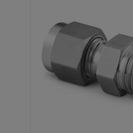
CONECTOR MACHO TALADRA
DE ALEACIÓN 400/R-405, 1/4 P
PULG
RE
Especificaciones