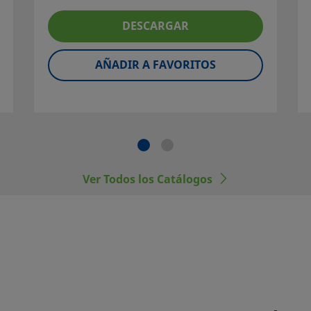
 sistema para
r de la
DESCARGAR
 del
os rangos de
AÑADIR A FAVORITOS
imiento del
ponentes
al, incluyendo
 otros
Ver Todos los Catálogos
dos.