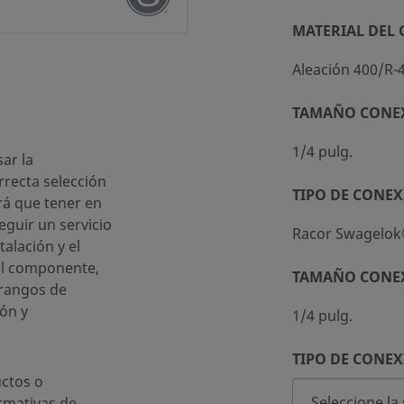
MATERIAL DEL
Aleación 400/R-
TAMAÑO CONE
dar (SC-10)
1/4 pulg.
ar la
recta selección
TIPO DE CONEX
rá que tener en
eguir un servicio
Racor Swagelo
talación y el
el componente,
TAMAÑO CONE
 rangos de
ón y
1/4 pulg.
TIPO DE CONEX
ctos o
rmativas de