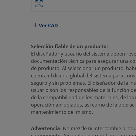
Atributo
Valor
Material del Cuerpo
Aleación 400/R-405
Ver CAD
Taladrado pasante
Sí
Proceso de Limpieza
Limpieza y Embalaje están
Selección fiable de un producto:
Tamaño conexión 1
1/4 pulg.
El diseñador y usuario del sistema deben revis
documentación técnica para asegurar una cor
Tipo de conexión 1
Racor Swagelok®
de producto. Al seleccionar un producto, hab
Tamaño conexión 2
1/4 pulg.
cuenta el diseño global del sistema para cons
seguro y sin problemas. El diseñador de la ins
Tipo de conexión 2
NPT macho
usuario son los responsables de la función d
de la compatibilidad de los materiales, de los
Característica
Taladrado pasante
operación apropiados, así como de la operaci
Limitador de Caudal
No
mantenimiento del mismo.
eClass (4.1)
37070703
Advertencia:
No mezcle ni intercambie produ
eClass (5.1.4)
componentes Swagelok no regulados por no
37020590