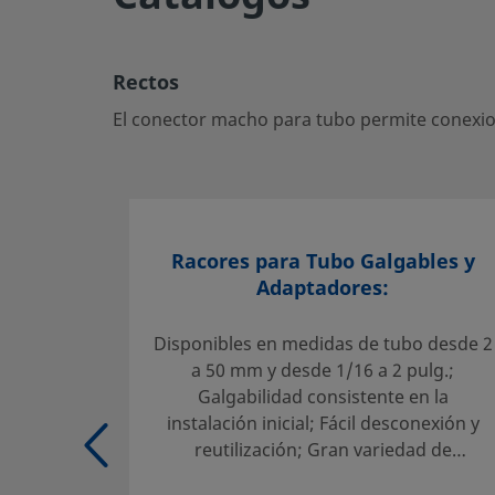
Rectos
El conector macho para tubo permite conexiones seguras
roscados—ideal para sistemas de fluidos críticos.
Rectos
Inicie la sesión o regístrese
para ver los precios
El conector macho para tubo permite conexion
Contacto
Si tiene preguntas sobre este producto, contacte con su c
ventas y servicio. También pueden informarle sobre los s
Racores para Tubo Galgables y
ayudarle a sacar el máximo partido a su inversión.
Adaptadores:
Contacte con Nosotros
Disponibles en medidas de tubo desde 2
a 50 mm y desde 1/16 a 2 pulg.;
Galgabilidad consistente en la
Selección fiable de un producto:
instalación inicial; Fácil desconexión y
El diseñador y usuario del sistema deben revisar la docu
reutilización; Gran variedad de
para asegurar una correcta selección de producto. Al sel
materiales y configuraciones