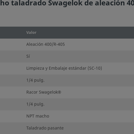
o taladrado Swagelok de aleación 400
Valor
Aleación 400/R-405
Sí
Limpieza y Embalaje estándar (SC-10)
1/4 pulg.
Racor Swagelok®
1/4 pulg.
NPT macho
Taladrado pasante