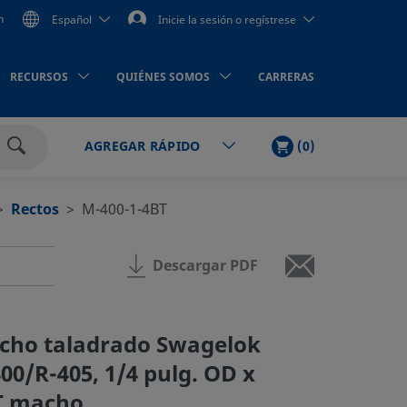
n
Español
Inicie la sesión o regístrese
RECURSOS
QUIÉNES SOMOS
CARRERAS
LISTA
PRODUCTOS
(
0
)
AGREGAR RÁPIDO
DE
Buscar
LA
COMPRA
Rectos
M-400-1-4BT
Descargar PDF
cho taladrado Swagelok
00/R-405, 1/4 pulg. OD x
PT macho