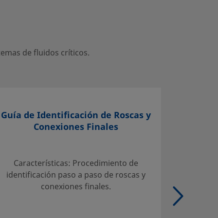
mas de fluidos críticos.
Guía de Identificación de Roscas y
Conexiones Finales
Selecci
Servicio
Características: Procedimiento de
Tab
identificación paso a paso de roscas y
admisib
conexiones finales.
carbo
Tubo de
de aleac