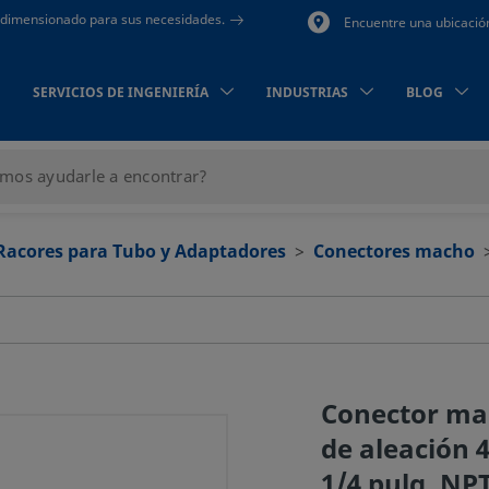
to dimensionado para sus necesidades.
Encuentre una ubicació
SERVICIOS DE INGENIERÍA
INDUSTRIAS
BLOG
Racores para Tubo y Adaptadores
Conectores macho
Conector ma
de aleación 4
1/4 pulg. N