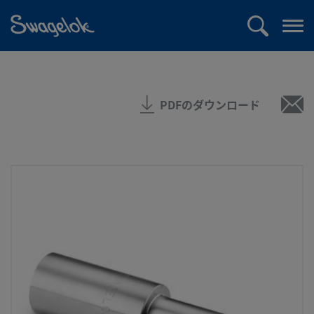
text.skipToContent
text.skipToNavigation
検
メ
索
ニ
ュ
ー
PDFのダウンロード
を
開
く