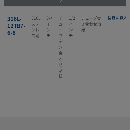
プ
316L-
316L
3/4
チ
1/2
チューブ突
製品を見る
ステ
イ
ュ
イ
き合わせ溶
12TB7-
ンレ
ン
ー
ン
接
6-8
ス鋼
チ
ブ
チ
突
き
合
わ
せ
溶
接
316L-
316L
3/4
チ
3/4
チューブ突
製品を見る
ステ
イ
ュ
イ
き合わせ溶
12TB7-
ンレ
ン
ー
ン
接
6-8P
ス鋼
チ
ブ
チ
突
き