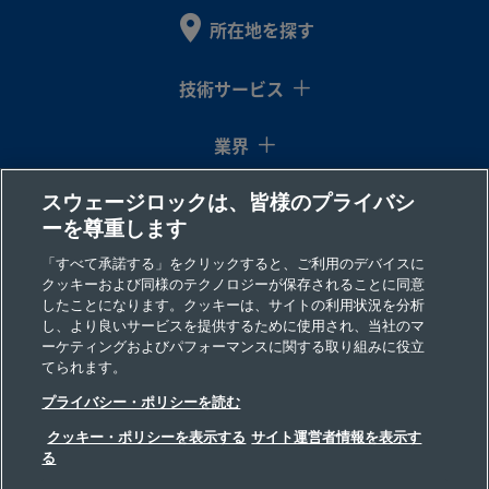
316L-
316L
1/4
チ
1/4
Swagelok®
製品を見る
所在地を探す
ステ
イ
ュ
イ
チューブ継
4-
ンレ
ン
ー
ン
手
ATW-
ス鋼
チ
ブ
チ
技術サービス
6-400
突
き
合
業界
わ
せ
スウェージロックは、皆様のプライバシ
コラム
自
ーを尊重します
動
溶
リソース
「すべて承諾する」をクリックすると、ご利用のデバイスに
接
クッキーおよび同様のテクノロジーが保存されることに同意
したことになります。クッキーは、サイトの利用状況を分析
会社情報
し、より良いサービスを提供するために使用され、当社のマ
ーケティングおよびパフォーマンスに関する取り組みに役立
316L-
316L
3/8
チ
3/8
Swagelok®
製品を見る
てられます。
ステ
イ
ュ
イ
チューブ継
6-
プライバシー・ポリシーを読む
ンレ
ン
ー
ン
手
ATW-
ス鋼
チ
ブ
チ
6-600
クッキー・ポリシーを表示する
サイト運営者情報を表示す
突
る
き
©2026 Swagelok Company. All rights reserved.