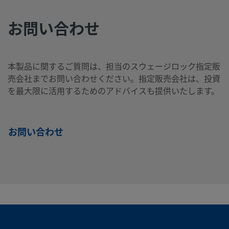
合
わ
お問い合わせ
せ
溶
接
本製品に関するご質問は、担当のスウェージロック指定販
売会社までお問い合わせください。指定販売会社は、投資
を最大限に活用するためのアドバイスも提供いたします。
316L-
316L
1
チ
1/2
チューブ突
製品を見る
ステ
イ
ュ
イ
き合わせ溶
16TB7-
ンレ
ン
ー
ン
接
6-8
ス鋼
チ
ブ
チ
お問い合わせ
突
き
合
わ
せ
溶
接