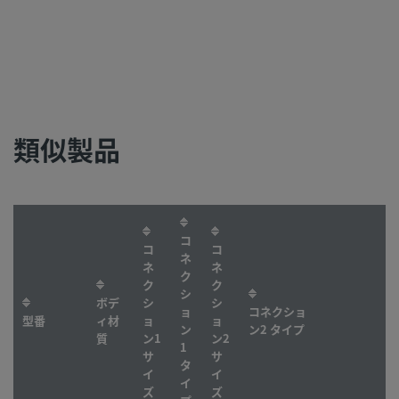
類似製品
コ
コ
コ
ネ
ネ
ネ
ク
ク
ク
シ
ボデ
シ
シ
ョ
コネクショ
型番
ィ材
ョ
ョ
ン
ン2 タイプ
質
ン1
ン2
1
サ
サ
タ
イ
イ
イ
ズ
ズ