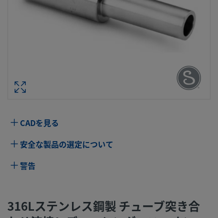
316Lステンレス鋼製 チューブ突き合わ
接レデューシング・ユニオン、外径
ズ：3/8 インチ × 1/4 
型番： 316L-6TB
仕様
CADを見る
属性
値
安全な製品の選定について
ボディ材質
316Lステンレス鋼
警告
洗浄プロセス
標準のクリーニングおよびパッケージング
（Swagelok SC-10仕様）
316Lステンレス鋼製 チューブ突き合
コネクション1
3/8 インチ