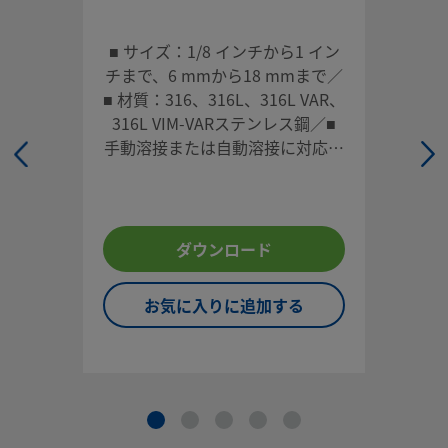
お問い合わせ
■ サイズ：1/8 インチから1 イン
本製品に関するご質問は、担当のスウェージロック指定販売
チまで、6 mmから18 mmまで／
までお問い合わせください。指定販売会社は、投資を最大限
■ 材質：316、316L、316L VAR、
用するためのアドバイスも提供いたします。
316L VIM-VARステンレス鋼／■
手動溶接または自動溶接に対応／
お問い合わせ
■ 特別なクリーニングを行うこと
も可能
システム設計者およびユーザーは、製品カタログの内容をす
ダウンロード
ご覧になった上で、安全な製品の選定を行ってください。 安
トラブルなく機能するよう、システム全体の設計を考慮して
お気に入りに追加する
品をご選定ください。 機能、材質の適合性、数値データなど
慮し製品を選定すること、また、適切な取り付け、操作およ
ンテナンスを行うのは、システム設計者およびユーザーの責
すので、十分にご注意ください。