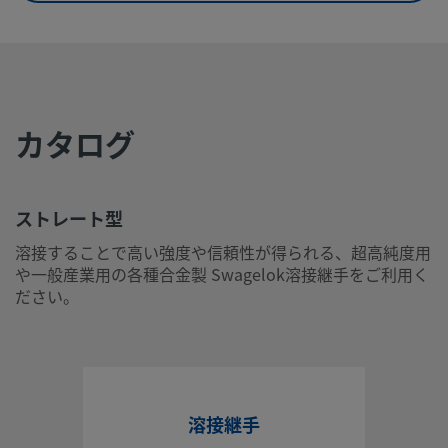
UNSPSC (4.03)
40142603
UNSPSC (10.0)
40142605
UNSPSC
40142615
(11.0501)
カタログ
UNSPSC
40183112
(13.0601)
UNSPSC (15.1)
40183112
ストレート型
溶接することで高い強度や信頼性が得られる、超高純度用
UNSPSC
40183103
や一般産業用の各種合金製 Swagelok溶接継手をご利用く
(17.1001)
ださい。
ストレート型
溶接することで高い強度や信頼性が得られる、超高純度用や
産業用の各種合金製 Swagelok溶接継手をご利用ください。
ログインまたは登録
して価格を見る
溶接継手