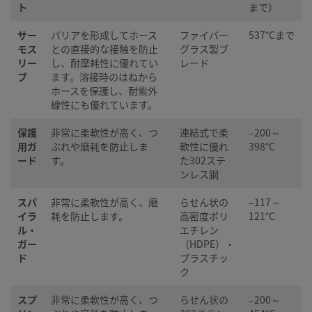
ト
まで）
サー
バリアを形成してホース
ファイバー
537°Cまで
モス
との直接的な接触を防止
グラス製ブ
リー
し、耐摩耗性に優れてい
レード
ブ
ます。溶接時のはねから
ホースを保護し、耐紫外
線性にも優れています。
保護
非常に柔軟性が高く、つ
連結式で柔
–200～
用ガ
ぶれや磨耗を防止しま
軟性に優れ
398°C
ード
す。
た302ステ
ンレス鋼
スパ
非常に柔軟性が高く、磨
らせん状の
–117～
イラ
耗を防止します。
高密度ポリ
121°C
ル・
エチレン
ガー
（HDPE）・
ド
プラスチッ
ク
スプ
非常に柔軟性が高く、つ
らせん状の
–200～