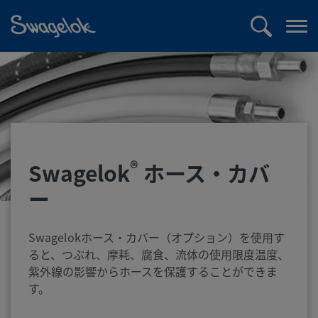
text.skipToContent
text.skipToNavigation
検
メ
索
ニ
ュ
ー
を
開
く
®
Swagelok
ホース・カバ
ー
Swagelokホース・カバー（オプション）を使用す
ると、つぶれ、摩耗、腐食、流体の使用限度温度、
紫外線の影響からホースを保護することができま
す。