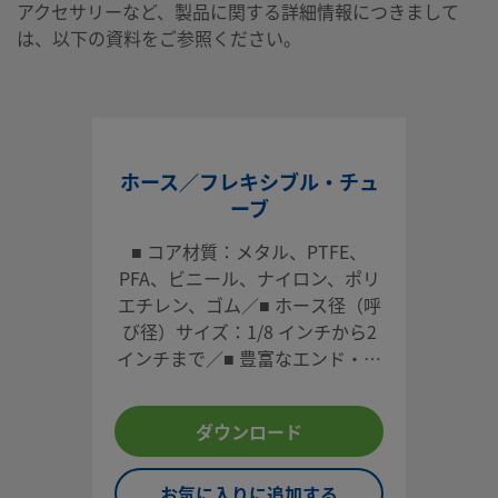
アクセサリーなど、製品に関する詳細情報につきまして
は、以下の資料をご参照ください。
ホース／フレキシブル・チュ
ーブ
■ コア材質：メタル、PTFE、
PFA、ビニール、ナイロン、ポリ
エチレン、ゴム／■ ホース径（呼
び径）サイズ：1/8 インチから2
インチまで／■ 豊富なエンド・コ
ネクション（インチ・サイズ／ミ
リ・サイズ）／■ 長さ：ユーザー
ダウンロード
指定可能／■ オプション：カバ
ー、タグ、テストなど
お気に入りに追加する