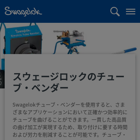
text.skipToContent
text.skipToNavigation
検
メ
索
ニ
ュ
ー
を
開
く
スウェージロックのチュー
ブ・ベンダー
Swagelokチューブ・ベンダーを使用すると、さま
ざまなアプリケーションにおいて正確かつ効率的に
チューブを曲げることができます。一貫した高品質
の曲げ加工が実現するため、取り付けに要する時間
および労力を削減することが可能です。チューブ・