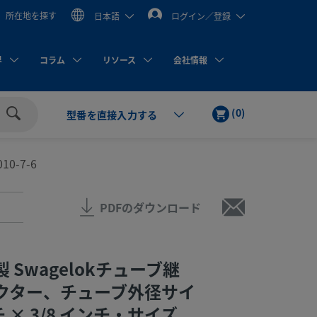
所在地を探す
日本語
ログイン／登録
界
コラム
リソース
会社情報
カ
ア
(
0
)
型番を直接入力する
ー
イ
検
ト
テ
索
ム
010-7-6
PDFのダウンロード
 Swagelokチューブ継
クター、チューブ外径サイ
チ × 3/8 インチ・サイズ