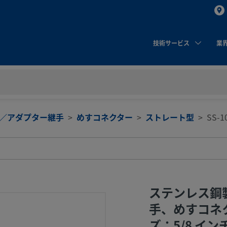
技術サービス
業
／アダプター継手
めすコネクター
ストレート型
SS-1
ステンレス鋼製
手、めすコネ
ズ：5/8 イン