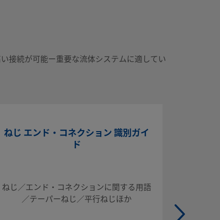
高い接続が可能ー重要な流体システムに適してい
ねじ エンド・コネクション 識別ガイ
ド
■ チュ
取り扱い
ねじ／エンド・コネクションに関する用語
■ チ
／テーパーねじ／平行ねじほか
（参考情