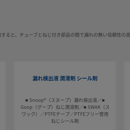
ューブとねじ付き部
用すると、チューブとねじ付き部品の間で漏れの無い信頼性の
ステムに適していま
漏れ検出液 潤滑剤 シール剤
会社までお問い合わ
のアドバイスも提供
■ Snoop®（スヌープ）漏れ検出液／■
Goop（グープ）ねじ潤滑剤／■ SWAK（ス
ワック）／PTFEテープ／PTFEフリー管用
ねじシール剤