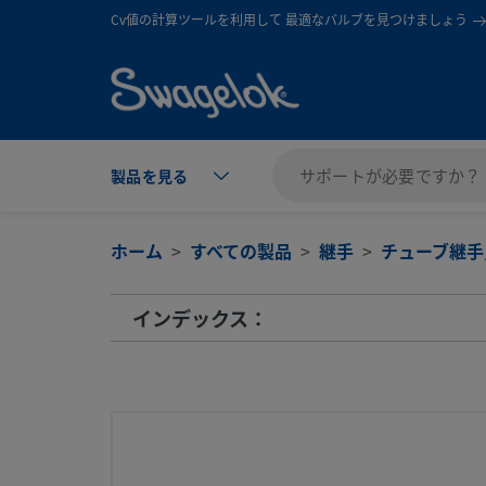
text.skipToContent
text.skipToNavigation
Cv値の計算ツールを利用して 最適なバルブを見つけましょう
製品を見る
ホーム
すべての製品
継手
チューブ継手
インデックス：