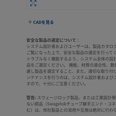
属性
値
ボディ材質
316 ステンレス鋼
CADを見る
ボアード･スルー
いいえ
洗浄プロセス
標準のクリーニングおよびパッケージング（Swag
安全な製品の選定について：
様）
システム設計者およびユーザーは、製品カタロ
ご覧になった上で、安全な製品の選定を行ってく
コネクション1 サイ
5/8 インチ
ズ
トラブルなく機能するよう、システム全体の設
品をご選定ください。 機能、材質の適合性、数
コネクション1 タイ
Swagelok®チューブ継手
慮し製品を選定すること、また、適切な取り付
プ
ンテナンスを行うのは、システム設計者および
すので、十分にご注意ください。
コネクション2 サイ
3/8 インチ
ズ
警告:
スウェージロック製品、または工業設計規
コネクション2 タイ
NPTめねじ
ない部品（Swagelokチューブ継手エンド・コ
プ
む）は、他社製品との混用や互換は絶対に行わ
流量制限
いいえ