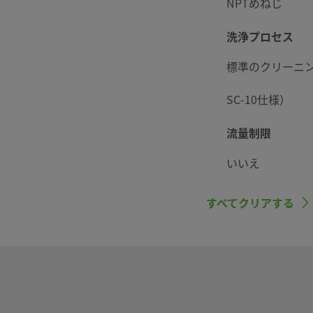
NPTめねじ
洗浄プロセス
標準のクリーニン
SC-10仕様）
流量制限
いいえ
ボアード･スルー
すべてクリアする
いいえ