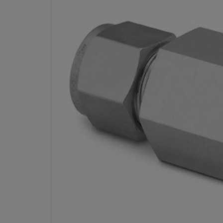
ステンレス鋼製 SWAGELOKチ
手、めすコネクター、チューブ
ズ：5/8 インチ × 3/8 イン
NP
型番： S
仕様