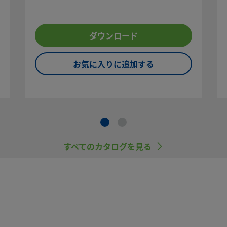
べてご覧
ダウンロード
トラブ
をご選定
品を選
お気に入りに追加する
スを行う
にご注意
ていない
）は、他
すべてのカタログを見る