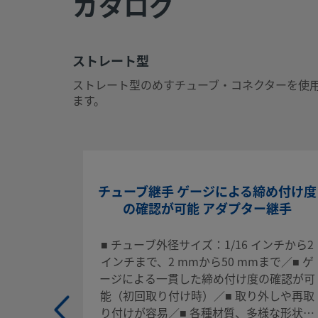
カタログ
CSVをエクスポートする
ストレート型
ストレート型
ストレート型のめすチューブ・コネクターを使用すると、チ
ストレート型のめすチューブ・コネクターを使
品の間で漏れの無い信頼性の高い接続が可能ー重要な流体シ
ます。
す。
ログインまたは登録
して価格を見る
お問い合わせ
チューブ継手 ゲージによる締め付け度
の確認が可能 アダプター継手
本製品に関するご質問は、担当のスウェージロック指定販売
せください。指定販売会社は、投資を最大限に活用するため
■ チューブ外径サイズ：1/16 インチから2
いたします。
インチまで、2 mmから50 mmまで／■ ゲ
ージによる一貫した締め付け度の確認が可
お問い合わせ
能（初回取り付け時）／■ 取り外しや再取
り付けが容易／■ 各種材質、多様な形状／