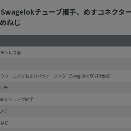
ス鋼製 Swagelokチューブ継手、めすコネク
Tめねじ
 ステンレス鋼
え
クリーニングおよびパッケージング（Swagelok SC-10仕様）
インチ
gelok®チューブ継手
インチ
めねじ