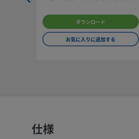
■ 高い信頼性と性能
安全な製品の選定について：
システム設計者およびユーザーは、製品カタログの内容をす
ダウンロード
になった上で、安全な製品の選定を行ってください。 安全に
ルなく機能するよう、システム全体の設計を考慮して、製品
ください。 機能、材質の適合性、数値データなどを考慮し製
お気に入りに追加する
定すること、また、適切な取り付け、操作およびメンテナン
のは、システム設計者およびユーザーの責任ですので、十分
ください。
警告:
スウェージロック製品、または工業設計規格に準拠し
部品（Swagelokチューブ継手エンド・コネクションを含む
社製品との混用や互換は絶対に行わないでください。
仕様
©
2026
Swagelok Company.
All rights reserved.