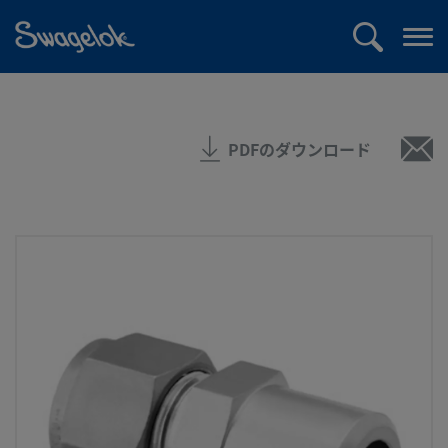
text.skipToContent
text.skipToNavigation
検
メ
索
ニ
ュ
ー
PDFのダウンロード
を
開
く