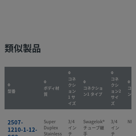
類似製品
コネ
コネ
クシ
クシ
ボディ材
コネクショ
コネ
型番
ョン
ョン2
質
ン1 タイプ
ン2
1 サ
サイ
イズ
ズ
2507-
Super
3/4
Swagelok®
3/4
NP
Duplex
イン
チューブ継
イン
1210-1-12-
Stainless
チ
手
チ