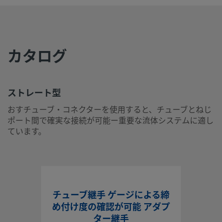
eClass (10.1)
37020590
UNSPSC (4.03)
40141720
UNSPSC (10.0)
40142613
カタログ
UNSPSC
40142613
(11.0501)
UNSPSC
40183110
ストレート型
(13.0601)
おすチューブ・コネクターを使用すると、チューブとねじ
ポート間で確実な接続が可能ー重要な流体システムに適し
UNSPSC (15.1)
40183110
ています。
UNSPSC
40183110
(17.1001)
ストレート型
おすチューブ・コネクターを使用すると、チューブとねじポ
チューブ継手 ゲージによる締
で確実な接続が可能ー重要な流体システムに適しています。
め付け度の確認が可能 アダプ
ター継手