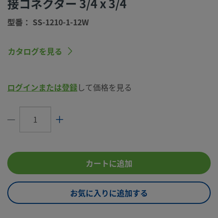
接コネクター 3/4 x 3/4
コネクション1
3/4 インチ
サイズ
型番： SS-1210-1-12W
コネクション1
Swagelok®チューブ継手
タイプ
カタログを見る
コネクション2
3/4 インチ
サイズ
ログインまたは登録
して価格を見る
コネクション2
おすパイプ溶接エルボー
タイプ
流量制限
いいえ
eClass (4.1)
37020713
eClass (5.1.4)
37020590
カートに追加
eClass (6.0)
37020590
お気に入りに追加する
eClass (6.1)
37020590