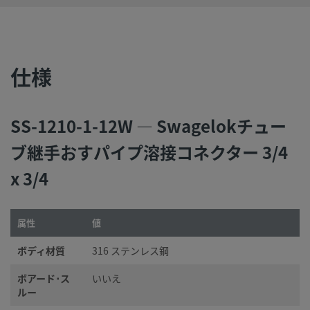
スウェージロック製品、または工業設計規格に準拠していな
品（Swagelokチューブ継手エンド・コネクションを含む）
社製品との混用や互換は絶対に行わないでください。
仕様
SS-1210-1-12W — Swagelokチュー
©
2026
Swagelok Company.
All rights reserved.
ブ継手おすパイプ溶接コネクター 3/4
x 3/4
属性
値
ボディ材質
316 ステンレス鋼
ボアード･ス
いいえ
ルー