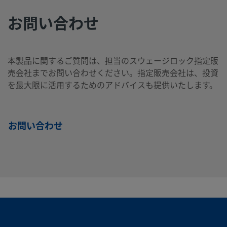
お問い合わせ
2507-400-
Super
1/4
Swagelok®
1/4
NP
Duplex
イン
チューブ継
イン
2-4-SG2
Stainless
チ
手
チ
本製品に関するご質問は、担当のスウェージロック指定販
Steel
売会社までお問い合わせください。指定販売会社は、投資
を最大限に活用するためのアドバイスも提供いたします。
2507-400-
Super
1/4
Swagelok®
1/4
Swa
Duplex
イン
チューブ継
イン
チュ
3-SG2
お問い合わせ
Stainless
チ
手
チ
手
Steel
2507-600-
Super
3/8
Swagelok®
1/4
NP
Duplex
イン
チューブ継
イン
1-4-SG2
Stainless
チ
手
チ
Steel