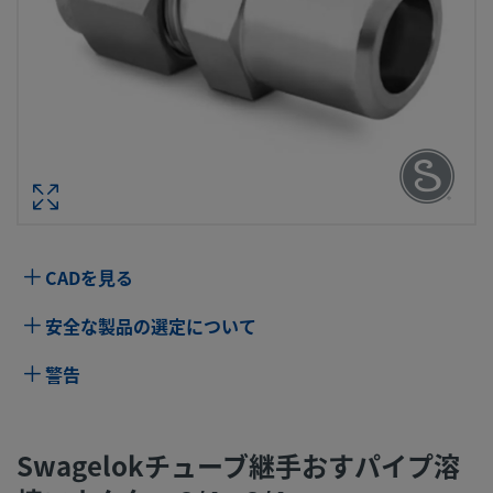
SWAGELOKチューブ継手おすパイプ溶
ネクター 3/4 X 
型番： SS-1210-
仕様
CADを見る
属性
値
安全な製品の選定について
ボディ材質
316 ステンレス鋼
ボアード･スル
いいえ
警告
ー
洗浄プロセス
標準のクリーニングおよびパッケージング
Swagelokチューブ継手おすパイプ溶
（Swagelok SC-10仕様）