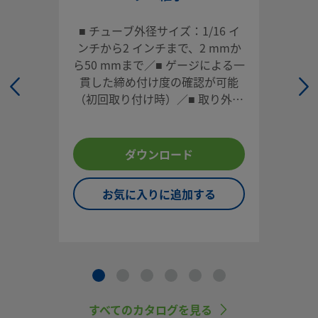
ログインまたは登録
して価格を見る
■ チューブ外径サイズ：1/16 イ
お問い合わせ
ンチから2 インチまで、2 mmか
ら50 mmまで／■ ゲージによる一
本製品に関するご質問は、担当のスウェージロック指定販売
貫した締め付け度の確認が可能
までお問い合わせください。指定販売会社は、投資を最大限
（初回取り付け時）／■ 取り外し
用するためのアドバイスも提供いたします。
や再取り付けが容易／■ 各種材
質、多様な形状／■ 高い信頼性と
お問い合わせ
性能
ダウンロード
お気に入りに追加する
システム設計者およびユーザーは、製品カタログの内容をす
ご覧になった上で、安全な製品の選定を行ってください。 安
トラブルなく機能するよう、システム全体の設計を考慮して
品をご選定ください。 機能、材質の適合性、数値データなど
慮し製品を選定すること、また、適切な取り付け、操作およ
ンテナンスを行うのは、システム設計者およびユーザーの責
すので、十分にご注意ください。
すべてのカタログを見る