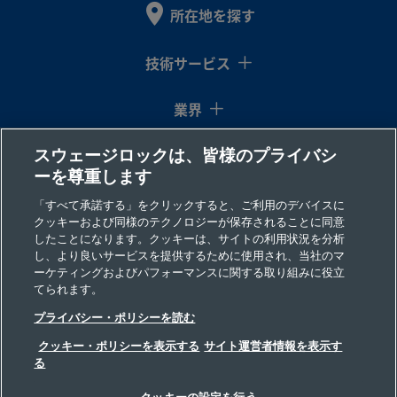
所在地を探す
2507-600-
Super
3/8
Swagelok®
3/8
おす
Duplex
イン
チューブ継
イン
＆ス
1-6MP-SG2
技術サービス
Stainless
チ
手
チ
Steel
業界
スウェージロックは、皆様のプライバシ
コラム
2507-600-
Super
3/8
Swagelok®
3/8
NP
ーを尊重します
Duplex
イン
チューブ継
イン
1-6-SG2
Stainless
チ
手
チ
リソース
「すべて承諾する」をクリックすると、ご利用のデバイスに
Steel
クッキーおよび同様のテクノロジーが保存されることに同意
したことになります。クッキーは、サイトの利用状況を分析
会社情報
し、より良いサービスを提供するために使用され、当社のマ
ーケティングおよびパフォーマンスに関する取り組みに役立
2507-600-
Super
3/8
Swagelok®
1/2
NP
てられます。
Duplex
イン
チューブ継
イン
1-8-SG2
プライバシー・ポリシーを読む
Stainless
チ
手
チ
Steel
クッキー・ポリシーを表示する
サイト運営者情報を表示す
る
©2026 Swagelok Company. All rights reserved.