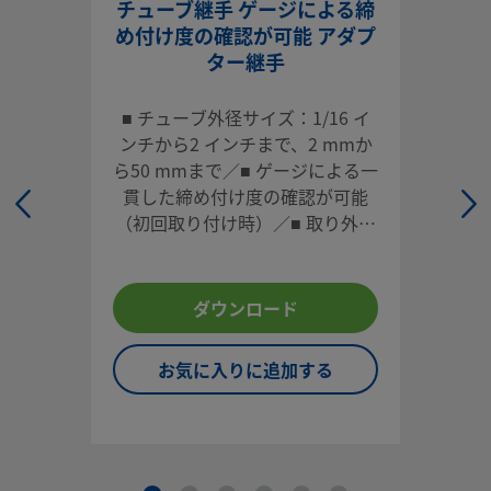
チューブ継手 ゲージによる締
ストレート型
め付け度の確認が可能 アダプ
おすチューブ・コネクターを使用すると、チューブとねじポ
ター継手
で確実な接続が可能ー重要な流体システムに適しています。
ログインまたは登録
して価格を見る
■ チューブ外径サイズ：1/16 イ
ンチから2 インチまで、2 mmか
お問い合わせ
ら50 mmまで／■ ゲージによる一
貫した締め付け度の確認が可能
（初回取り付け時）／■ 取り外し
本製品に関するご質問は、担当のスウェージロック指定販売
や再取り付けが容易／■ 各種材
までお問い合わせください。指定販売会社は、投資を最大限
質、多様な形状／■ 高い信頼性と
用するためのアドバイスも提供いたします。
性能
ダウンロード
お問い合わせ
お気に入りに追加する
システム設計者およびユーザーは、製品カタログの内容をす
ご覧になった上で、安全な製品の選定を行ってください。 安
トラブルなく機能するよう、システム全体の設計を考慮して