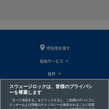
Steel
2507-600-
Super
3/8
Swagelok®
1/4
NP
Duplex
イン
チューブ継
イン
1-4-SG2
Stainless
チ
手
チ
Steel
所在地を探す
2507-600-
Super
3/8
Swagelok®
3/8
おす
Duplex
イン
チューブ継
イン
＆ス
1-6MP-SG2
技術サービス
Stainless
チ
手
チ
Steel
業界
スウェージロックは、皆様のプライバシ
コラム
2507-600-
Super
3/8
Swagelok®
3/8
NP
ーを尊重します
Duplex
イン
チューブ継
イン
1-6-SG2
Stainless
チ
手
チ
リソース
「すべて承諾する」をクリックすると、ご利用のデバイスに
Steel
クッキーおよび同様のテクノロジーが保存されることに同意