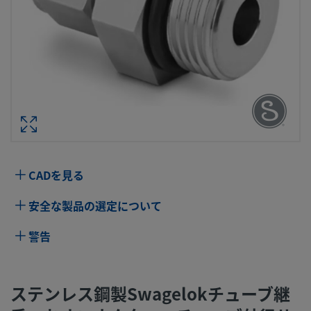
ステンレス鋼製SWAGELOKチューブ継
おすコネクター、チューブ外径サイズ：1
ンチ × 1 1/16-12 インチ・サイズSAE/
行お
型番： SS-1610-1
CADを見る
仕様
安全な製品の選定について
属性
値
警告
ボディ材質
316 ステンレス鋼
ボアード･スル
いいえ
ステンレス鋼製Swagelokチューブ継
ー