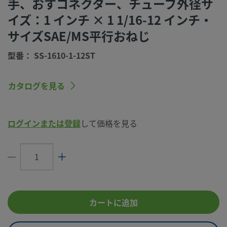
手、おすコネクター、チューブ外径サ
洗浄プロセス
標準のクリーニングおよびパッケージング
イズ：1 インチ × 1 1/16-12 インチ・
（Swagelok SC-10仕様）
サイズSAE/MS平行おねじ
コネクション1
1 インチ
サイズ
型番： SS-1610-1-12ST
コネクション1
Swagelok®チューブ継手
タイプ
カタログを見る
コネクション2
1 1/16-12 インチ
サイズ
ログインまたは登録
して価格を見る
コネクション2
SAE/MS平行おねじ
タイプ
流量制限
いいえ
潤滑剤
Dow Corning 111
eClass (4.1)
37030703
カートに追加
eClass (5.1.4)
37020590