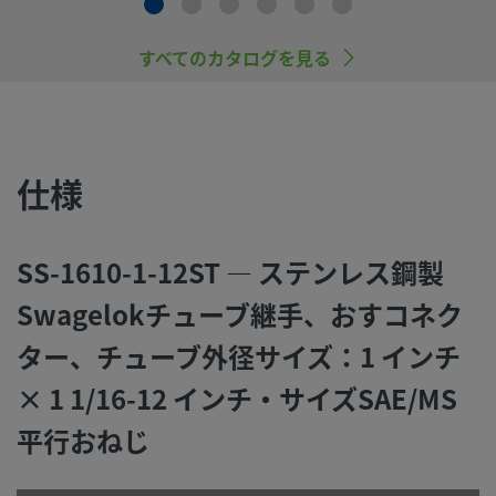
品をご選定ください。 機能、材質の適合性、数値データなど
慮し製品を選定すること、また、適切な取り付け、操作およ
ンテナンスを行うのは、システム設計者およびユーザーの責
すべてのカタログを見る
すので、十分にご注意ください。
スウェージロック製品、または工業設計規格に準拠していな
品（Swagelokチューブ継手エンド・コネクションを含む）
仕様
社製品との混用や互換は絶対に行わないでください。
SS-1610-1-12ST — ステンレス鋼製
Swagelokチューブ継手、おすコネク
©
2026
Swagelok Company.
All rights reserved.
ター、チューブ外径サイズ：1 インチ
× 1 1/16-12 インチ・サイズSAE/MS
平行おねじ