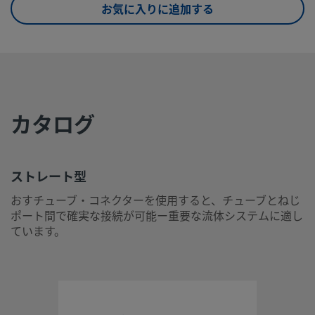
お気に入りに追加する
eClass (6.0)
37020590
eClass (6.1)
37020590
eClass (10.1)
37020590
UNSPSC (4.03)
40141720
カタログ
UNSPSC (10.0)
40142613
UNSPSC
40142613
(11.0501)
ストレート型
おすチューブ・コネクターを使用すると、チューブとねじ
UNSPSC
40183110
ポート間で確実な接続が可能ー重要な流体システムに適し
(13.0601)
ています。
UNSPSC (15.1)
40183110
UNSPSC
40183110
(17.1001)