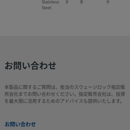
Stainless
チ
手
チ
Steel
2507-400-
Super
1/4
Swagelok®
1/2
NP
Duplex
イン
チューブ継
イン
1-8-SG2
Stainless
チ
手
チ
Steel
お問い合わせ
2507-400-
Super
1/4
Swagelok®
1/4
NP
Duplex
イン
チューブ継
イン
2-4-SG2
Stainless
チ
手
チ
本製品に関するご質問は、担当のスウェージロック指定販
Steel
売会社までお問い合わせください。指定販売会社は、投資
を最大限に活用するためのアドバイスも提供いたします。
2507-400-
Super
1/4
Swagelok®
1/4
Swa
Duplex
イン
チューブ継
イン
チュ
3-SG2
お問い合わせ
Stainless
チ
手
チ
手