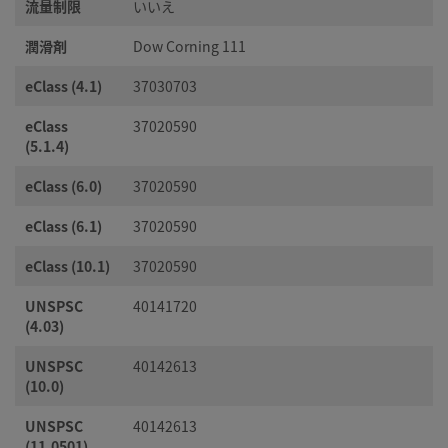
流量制限
いいえ
潤滑剤
Dow Corning 111
eClass (4.1)
37030703
eClass
37020590
(5.1.4)
eClass (6.0)
37020590
eClass (6.1)
37020590
eClass (10.1)
37020590
UNSPSC
40141720
(4.03)
UNSPSC
40142613
(10.0)
UNSPSC
40142613
(11.0501)