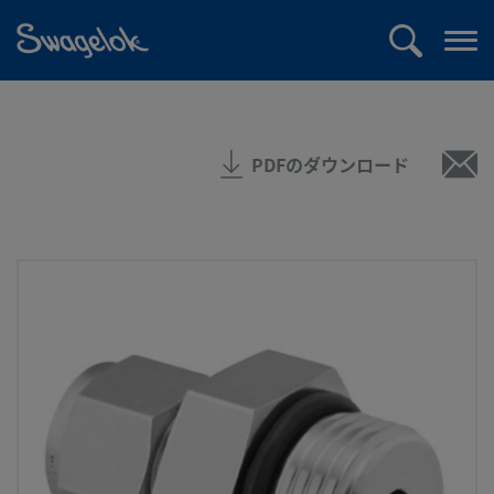
text.skipToContent
text.skipToNavigation
検
メ
索
ニ
ュ
ー
PDFのダウンロード
を
開
く