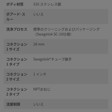
ボディ材質
316 ステンレス鋼
ボアード･ス
いいえ
ルー
洗浄プロセス
標準のクリーニングおよびパッケージング
（Swagelok SC-10仕様）
コネクション
28 mm
1 サイズ
コネクション
Swagelok®チューブ継手
1 タイプ
コネクション
1 インチ
2 サイズ
コネクション
NPTおねじ
2 タイプ
流量制限
いいえ