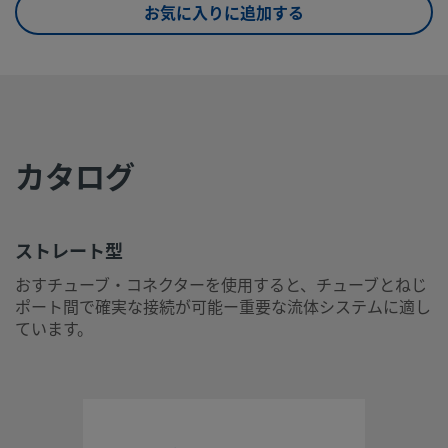
お気に入りに追加する
eClass (10.1)
37020590
UNSPSC (4.03)
40141720
UNSPSC (10.0)
40142613
UNSPSC
40142613
カタログ
(11.0501)
UNSPSC
40183110
(13.0601)
ストレート型
UNSPSC (15.1)
40183110
おすチューブ・コネクターを使用すると、チューブとねじ
ポート間で確実な接続が可能ー重要な流体システムに適し
UNSPSC
40183110
ています。
(17.1001)
ストレート型
おすチューブ・コネクターを使用すると、チューブとねじポ
で確実な接続が可能ー重要な流体システムに適しています。