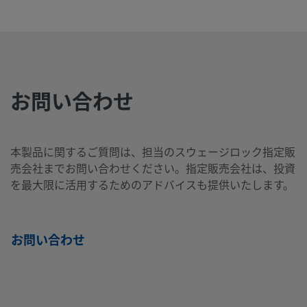
2507-400-
Super
1/4
Swagelok®
1/2
NP
Duplex
イン
チューブ継
イン
1-8-SG2
Stainless
チ
手
チ
Steel
お問い合わせ
2507-400-
Super
1/4
Swagelok®
1/4
NP
Duplex
イン
チューブ継
イン
2-4-SG2
Stainless
チ
手
チ
本製品に関するご質問は、担当のスウェージロック指定販
Steel
売会社までお問い合わせください。指定販売会社は、投資
を最大限に活用するためのアドバイスも提供いたします。
2507-400-
Super
1/4
Swagelok®
1/4
Swa
Duplex
イン
チューブ継
イン
チュ
3-SG2
お問い合わせ
Stainless
チ
手
チ
手
Steel