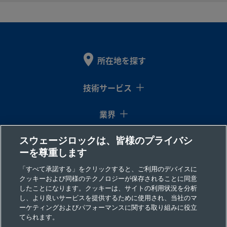
2507-600-
Super
3/8
Swagelok®
1/4
NP
Duplex
イン
チューブ継
イン
1-4-SG2
Stainless
チ
手
チ
Steel
所在地を探す
2507-600-
Super
3/8
Swagelok®
3/8
おす
Duplex
イン
チューブ継
イン
＆ス
1-6MP-SG2
技術サービス
Stainless
チ
手
チ
Steel
業界
スウェージロックは、皆様のプライバシ
コラム
2507-600-
Super
3/8
Swagelok®
3/8
NP
ーを尊重します
Duplex
イン
チューブ継
イン
1-6-SG2
Stainless
チ
手
チ
リソース
「すべて承諾する」をクリックすると、ご利用のデバイスに
Steel
クッキーおよび同様のテクノロジーが保存されることに同意
したことになります。クッキーは、サイトの利用状況を分析
会社情報
し、より良いサービスを提供するために使用され、当社のマ
ーケティングおよびパフォーマンスに関する取り組みに役立
2507-600-
Super
3/8
Swagelok®
1/2
NP
てられます。
Duplex
イン
チューブ継
イン