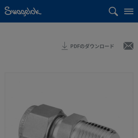
text.skipToContent
text.skipToNavigation
検
メ
索
ニ
ュ
ー
PDFのダウンロード
を
開
く