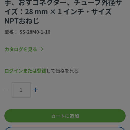
手、おすコネクター、チューブ外径サ
（Swagelok SC-10仕様）
イズ：28 mm × 1 インチ・サイズ
コネクション1
28 mm
サイズ
NPTおねじ
コネクション1
Swagelok®チューブ継手
型番： SS-28M0-1-16
タイプ
コネクション2
1 インチ
カタログを見る
サイズ
コネクション2
NPTおねじ
タイプ
ログインまたは登録
して価格を見る
流量制限
いいえ
eClass (4.1)
37030703
eClass (5.1.4)
37020590
カートに追加
eClass (6.0)
37020590
eClass (6.1)
37020590