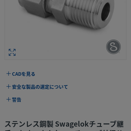
ステンレス鋼製 SWAGELOKチューブ継
おすコネクター、チューブ外径サイズ：
MM × 1 インチ・サイズ NPT
型番： SS-28M0
仕様
CADを見る
属性
値
安全な製品の選定について
ボディ材質
316 ステンレス鋼
警告
ボアード･スル
いいえ
ー
ステンレス鋼製 Swagelokチューブ継
洗浄プロセス
標準のクリーニングおよびパッケージング