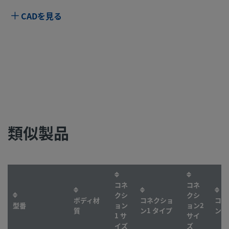
CADを見る
類似製品
コネ
コネ
クシ
クシ
ボディ材
コネクショ
コネ
型番
ョン
ョン2
質
ン1 タイプ
ン2
1 サ
サイ
イズ
ズ