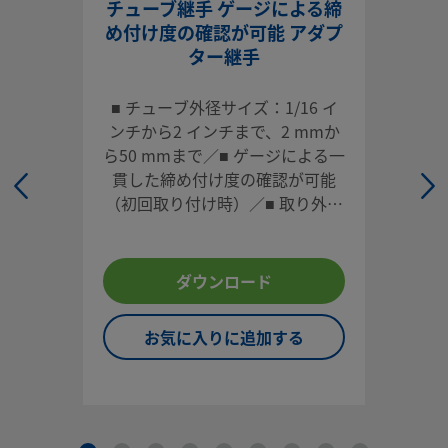
チューブ継手 ゲージによる締
め付け度の確認が可能 アダプ
ログインまたは登録
して価格を見る
ター継手
お問い合わせ
■ チューブ外径サイズ：1/16 イ
ンチから2 インチまで、2 mmか
本製品に関するご質問は、担当のスウェージロック指定販売
ら50 mmまで／■ ゲージによる一
までお問い合わせください。指定販売会社は、投資を最大限
貫した締め付け度の確認が可能
用するためのアドバイスも提供いたします。
（初回取り付け時）／■ 取り外し
お問い合わせ
や再取り付けが容易／■ 各種材
質、多様な形状／■ 高い信頼性と
性能
ダウンロード
システム設計者およびユーザーは、製品カタログの内容をす
ご覧になった上で、安全な製品の選定を行ってください。 安
お気に入りに追加する
トラブルなく機能するよう、システム全体の設計を考慮して
品をご選定ください。 機能、材質の適合性、数値データなど
慮し製品を選定すること、また、適切な取り付け、操作およ
ンテナンスを行うのは、システム設計者およびユーザーの責