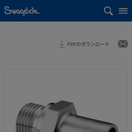
text.skipToContent
text.skipToNavigation
検
メ
索
ニ
ュ
ー
PDFのダウンロード
を
開
く