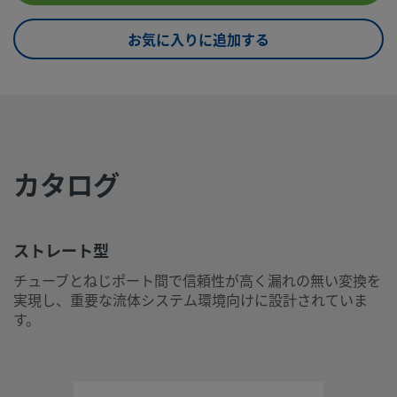
eClass (6.1)
37020590
お気に入りに追加する
eClass (10.1)
37020590
UNSPSC (4.03)
40141719
UNSPSC (10.0)
40142612
UNSPSC
40142612
カタログ
(11.0501)
UNSPSC
40183109
(13.0601)
ストレート型
UNSPSC (15.1)
40183109
チューブとねじポート間で信頼性が高く漏れの無い変換を
実現し、重要な流体システム環境向けに設計されていま
UNSPSC
40183109
す。
(17.1001)
ストレート型