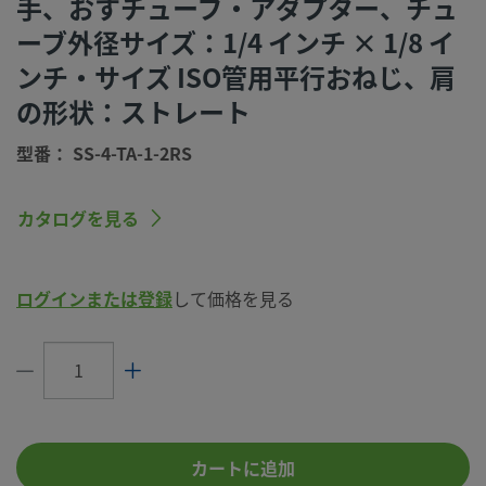
手、おすチューブ・アダプター、チュ
洗浄プロセス
標準のクリーニングおよびパッケージング
ーブ外径サイズ：1/4 インチ × 1/8 イ
（Swagelok SC-10仕様）
ンチ・サイズ ISO管用平行おねじ、肩
コネクション1
1/4 インチ
サイズ
の形状：ストレート
コネクション1
Swagelok®チューブ･アダプター
型番： SS-4-TA-1-2RS
タイプ
コネクション2
1/8 インチ
カタログを見る
サイズ
コネクション2
ISO管用平行おねじ
タイプ
ログインまたは登録
して価格を見る
流量制限
いいえ
eClass (4.1)
37020711
eClass (5.1.4)
37020590
カートに追加
eClass (6.0)
37020590