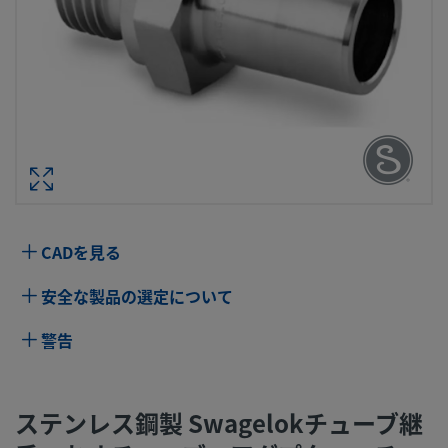
ステンレス鋼製 SWAGELOKチューブ継
おすチューブ・アダプター、チューブ
サイズ：1/4 インチ × 1/8 インチ・
ISO管用平行おねじ、肩の形状：ストレ
型番： SS-4-TA-
CADを見る
仕様
安全な製品の選定について
属性
値
警告
ボディ材質
316 ステンレス鋼
ボアード･スル
いいえ
ステンレス鋼製 Swagelokチューブ継
ー