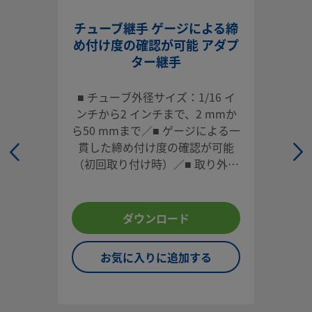
チューブとねじポート間で信頼性が高く漏れの無い変換を実
し、重要な流体システム環境向けに設計されています。
チューブ継手 ゲージによる締
め付け度の確認が可能 アダプ
ログインまたは登録
して価格を見る
ター継手
お問い合わせ
■ チューブ外径サイズ：1/16 イ
ンチから2 インチまで、2 mmか
本製品に関するご質問は、担当のスウェージロック指定販売
ら50 mmまで／■ ゲージによる一
までお問い合わせください。指定販売会社は、投資を最大限
貫した締め付け度の確認が可能
用するためのアドバイスも提供いたします。
（初回取り付け時）／■ 取り外し
お問い合わせ
や再取り付けが容易／■ 各種材
質、多様な形状／■ 高い信頼性と
性能
ダウンロード
システム設計者およびユーザーは、製品カタログの内容をす
ご覧になった上で、安全な製品の選定を行ってください。 安
お気に入りに追加する
トラブルなく機能するよう、システム全体の設計を考慮して
品をご選定ください。 機能、材質の適合性、数値データなど
慮し製品を選定すること、また、適切な取り付け、操作およ