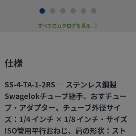
ンテナンスを行うのは、システム設計者およびユーザーの責
すので、十分にご注意ください。
すべてのカタログを見る
スウェージロック製品、または工業設計規格に準拠していな
品（Swagelokチューブ継手エンド・コネクションを含む）
社製品との混用や互換は絶対に行わないでください。
仕様
©
2026
Swagelok Company.
All rights reserved.
SS-4-TA-1-2RS — ステンレス鋼製
Swagelokチューブ継手、おすチュー
ブ・アダプター、チューブ外径サイ
ズ：1/4 インチ × 1/8 インチ・サイズ
ISO管用平行おねじ、肩の形状：スト