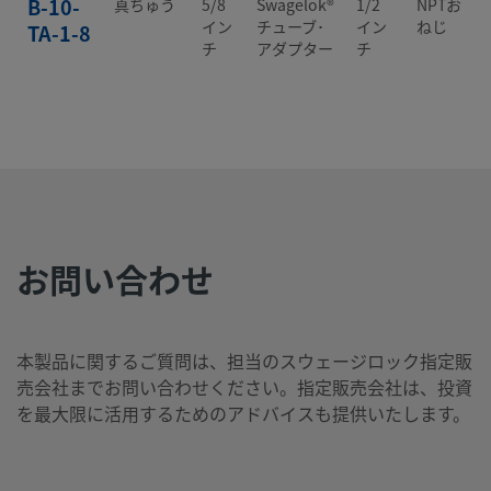
B-10-
真ちゅう
5/8
Swagelok®
1/2
NPTお
イン
チューブ･
イン
ねじ
TA-1-8
チ
アダプター
チ
B-12-
真ちゅう
12
Swagelok®
1/4
ISO管用
mm
チューブ･
イン
平行お
MTA-
アダプター
チ
ねじ
1-4RS
お問い合わせ
B-12-
真ちゅう
3/4
Swagelok®
3/4
NPTお
イン
チューブ･
イン
ねじ
TA-1-
チ
アダプター
チ
12
本製品に関するご質問は、担当のスウェージロック指定販
売会社までお問い合わせください。指定販売会社は、投資
を最大限に活用するためのアドバイスも提供いたします。
B-400-
真ちゅう
1/4
Swagelok®
1/4
37° め
イン
チューブ・
イン
すAN フ
A-
チ
アダプター
チ
レアー
4ANF