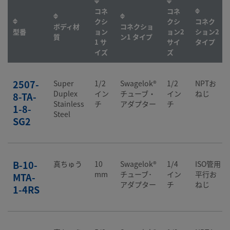
コネ
コネ
クシ
クシ
コネク
ボディ材
コネクショ
型番
ョン
ョン2
ション2
質
ン1 タイプ
1 サ
サイ
タイプ
イズ
ズ
2507-
Super
1/2
Swagelok®
1/2
NPTお
Duplex
イン
チューブ・
イン
ねじ
8-TA-
Stainless
チ
アダプター
チ
1-8-
Steel
SG2
B-10-
真ちゅう
10
Swagelok®
1/4
ISO管用
mm
チューブ･
イン
平行お
MTA-
アダプター
チ
ねじ
1-4RS