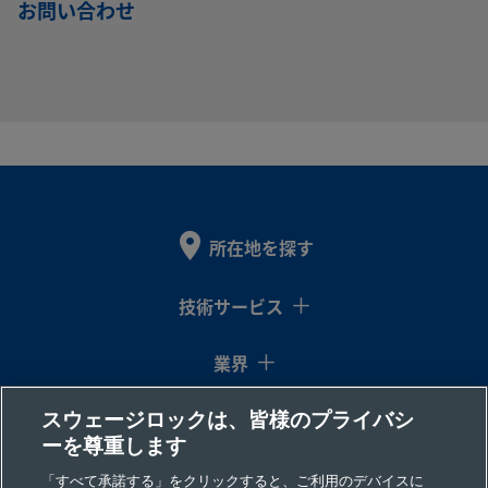
お問い合わせ
B-4-
真ちゅう
1/4
Swagelok®
1/8
NPTお
イン
チューブ･
イン
ねじ
TA-1-2
チ
アダプター
チ
B-4-
真ちゅう
1/4
Swagelok®
1/4
NPTお
イン
チューブ･
イン
ねじ
TA-1-4
所在地を探す
チ
アダプター
チ
技術サービス
B-4-
真ちゅう
1/4
Swagelok®
1/4
NPTめ
業界
イン
チューブ･
イン
ねじ
TA-7-4
チ
アダプター
チ
スウェージロックは、皆様のプライバシ
コラム
ーを尊重します
リソース
B-4-
真ちゅう
1/4
Swagelok®
3/8
NPTめ
「すべて承諾する」をクリックすると、ご利用のデバイスに