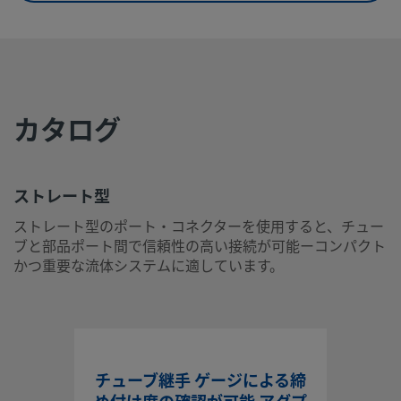
eClass (10.1)
37020590
UNSPSC (4.03)
40141720
UNSPSC (10.0)
40142613
カタログ
UNSPSC
40142613
(11.0501)
UNSPSC
40183110
ストレート型
(13.0601)
ストレート型のポート・コネクターを使用すると、チュー
ブと部品ポート間で信頼性の高い接続が可能ーコンパクト
UNSPSC (15.1)
40183110
かつ重要な流体システムに適しています。
UNSPSC
40183110
(17.1001)
ストレート型
ストレート型のポート・コネクターを使用すると、チューブ
チューブ継手 ゲージによる締
品ポート間で信頼性の高い接続が可能ーコンパクトかつ重要