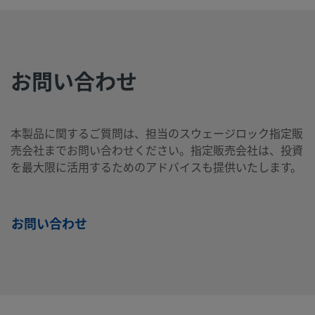
B-811-
真ちゅ
1/2
Swagelok®
1/2
ポー
製品
う
イン
チューブ･
イン
ト・
PC
チ
アダプター
チ
コネ
お問い合わせ
クタ
ー
本製品に関するご質問は、担当のスウェージロック指定販
売会社までお問い合わせください。指定販売会社は、投資
B-811-
真ちゅ
3/8
Swagelok®
1/2
ポー
製品
を最大限に活用するためのアドバイスも提供いたします。
う
イン
チューブ･
イン
ト・
PC-6
チ
アダプター
チ
コネ
クタ
ー
お問い合わせ
M-401-
合金
1/4
Swagelok®
1/4
ポー
製品
400/R-
イン
チューブ･
イン
ト・
PC
405
チ
アダプター
チ
コネ
クタ