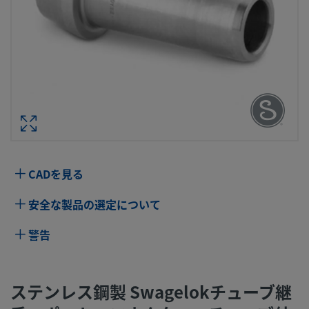
ステンレス鋼製 SWAGELOKチューブ継
ポート・コネクター、チューブ外径
ズ：6
型番： SS-6
仕様
CADを見る
属性
値
安全な製品の選定について
ボディ材質
316 ステンレス鋼
警告
ボアード･スル
いいえ
ー
ステンレス鋼製 Swagelokチューブ継
洗浄プロセス
標準のクリーニングおよびパッケージング