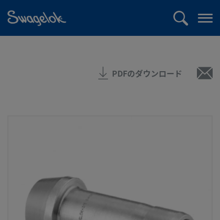
text.skipToContent
text.skipToNavigation
検
メ
索
ニ
ュ
ー
PDFのダウンロード
を
開
く