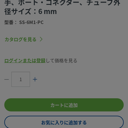
手、ポート・コネクター、チューブ外
（Swagelok SC-10仕様）
径サイズ：6 mm
コネクション1
6 mm
サイズ
型番： SS-6M1-PC
コネクション1
Swagelok®チューブ･アダプター
タイプ
カタログを見る
コネクション2
6 mm
サイズ
ログインまたは登録
して価格を見る
コネクション2
ポート・コネクター
タイプ
流量制限
いいえ
eClass (4.1)
37020711
eClass (5.1.4)
37020590
カートに追加
eClass (6.0)
37020590
お気に入りに追加する
eClass (6.1)
37020590