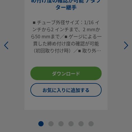
め付け度の確認が可能 アダプ
体システムに適しています。
ター継手
ログインまたは登録
して価格を見る
■ チューブ外径サイズ：1/16 イ
ンチから2 インチまで、2 mmか
お問い合わせ
ら50 mmまで／■ ゲージによる一
貫した締め付け度の確認が可能
本製品に関するご質問は、担当のスウェージロック指定販売
（初回取り付け時）／■ 取り外し
までお問い合わせください。指定販売会社は、投資を最大限
や再取り付けが容易／■ 各種材
用するためのアドバイスも提供いたします。
質、多様な形状／■ 高い信頼性と
性能
お問い合わせ
ダウンロード
お気に入りに追加する
システム設計者およびユーザーは、製品カタログの内容をす
ご覧になった上で、安全な製品の選定を行ってください。 安
トラブルなく機能するよう、システム全体の設計を考慮して
品をご選定ください。 機能、材質の適合性、数値データなど
慮し製品を選定すること、また、適切な取り付け、操作およ