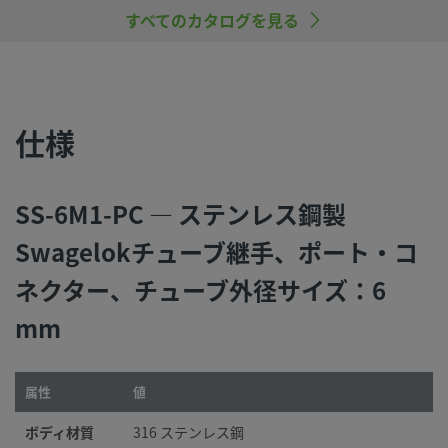
ンテナンスを行うのは、システム設計者およびユーザーの責
すべてのカタログを見る
すので、十分にご注意ください。
スウェージロック製品、または工業設計規格に準拠していな
品（Swagelokチューブ継手エンド・コネクションを含む）
社製品との混用や互換は絶対に行わないでください。
仕様
SS-6M1-PC — ステンレス鋼製
©
2026
Swagelok Company.
All rights reserved.
Swagelokチューブ継手、ポート・コ
ネクター、チューブ外径サイズ：6
mm
属性
値
ボディ材質
316 ステンレス鋼