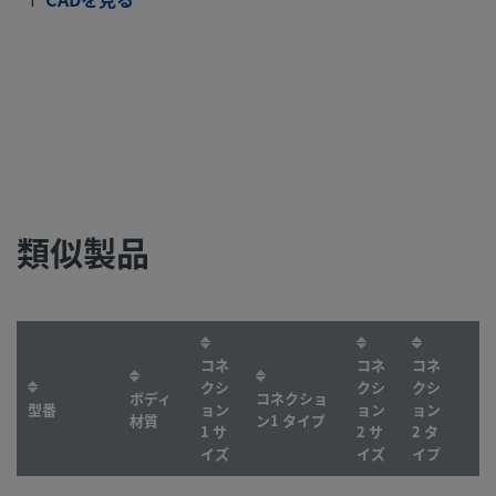
類似製品
コネ
コネ
コネ
クシ
クシ
クシ
ボディ
コネクショ
型番
ョン
ョン
ョン
材質
ン1 タイプ
1 サ
2 サ
2 タ
イズ
イズ
イプ