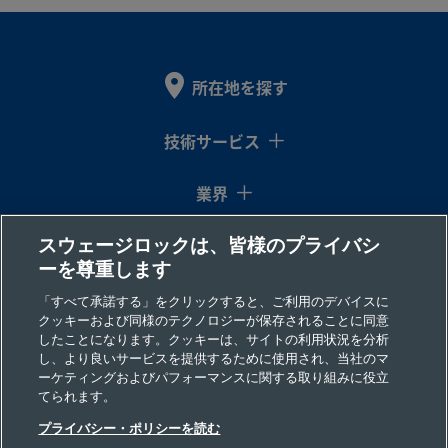
ー
所在地を探す
M-811-
合金
1/2
Swagelok®
1/2
ポー
製品
400/R-
イン
チューブ･
イン
ト・
PC
405
チ
アダプター
チ
コネ
技術サービス
クタ
ー
業界
スウェージロックは、皆様のプライバシ
コラム
S-811-
炭素鋼
1/2
Swagelok®
1/2
ポー
製品
ーを尊重します
チュー
イン
チューブ･
イン
ト・
PC
ブ
チ
アダプター
チ
コネ
リソース
「すべて承諾する」をクリックすると、ご利用のデバイスに
クタ
クッキーおよび同様のテクノロジーが保存されることに同意
ー
したことになります。クッキーは、サイトの利用状況を分析
会社情報
し、より良いサービスを提供するために使用され、当社のマ
ーケティングおよびパフォーマンスに関する取り組みに役立
てられます。
SS-
316 ス
5/8
Swagelok®
5/8
ポー
製品
プライバシー・ポリシーを読む
テンレ
イン
チューブ継
イン
ト・
1011-