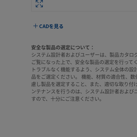
属性
値
ボディ材質
316 ステンレス鋼
CADを見る
洗浄プロセス
標準のクリーニングおよびパッケージング（Swa
SC-10仕様）
安全な製品の選定について：
コネクション1 サ
1/2 インチ
システム設計者およびユーザーは、製品カタロ
イズ
ご覧になった上で、安全な製品の選定を行ってく
コネクション1 タ
NPTおねじ
トラブルなく機能するよう、システム全体の設
イプ
品をご選定ください。 機能、材質の適合性、数
慮し製品を選定すること、また、適切な取り付
コネクション2 サ
3/8 インチ
ンテナンスを行うのは、システム設計者および
イズ
すので、十分にご注意ください。
コネクション2 タ
NPTめねじ
イプ
流量制限
いいえ
eClass (4.1)
37020564