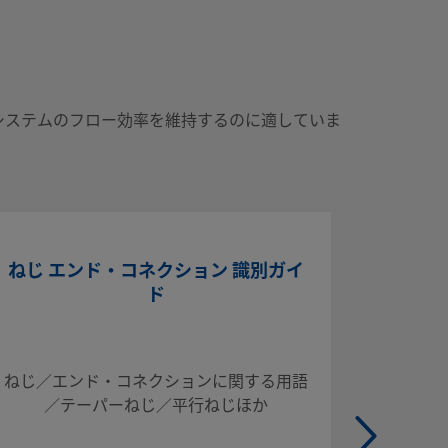
システムのフロー効率を維持するのに適していま
ねじ エンド・コネクション 識別ガイ
標準の
ド
ング S
Swagel
ねじ／エンド・コネクションに関する用語
の標準
／テーパーねじ／平行ねじほか
アセンブ
件を規