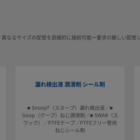
、異なるサイズの配管を直線的に接続可能ー要求の厳しい配管
ズの配管を
を維持する
漏れ検出液 潤滑剤 シール剤
会社までお
■ Snoop®（スヌープ）漏れ検出液／■
するための
Goop（グープ）ねじ潤滑剤／■ SWAK（ス
ワック）／PTFEテープ／PTFEフリー管用
ねじシール剤