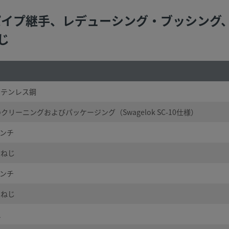
鋼製 パイプ継手、レデューシング・ブッシング、
じ
 ステンレス鋼
クリーニングおよびパッケージング（Swagelok SC-10仕様）
インチ
おねじ
インチ
めねじ
え