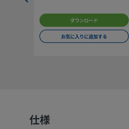
安全な製品の選定について：
ダウンロード
システム設計者およびユーザーは、製品カタログの内容をす
べてご覧になった上で、安全な製品の選定を行ってくださ
い。 安全にトラブルなく機能するよう、システム全体の設計
お気に入りに追加する
を考慮して、製品をご選定ください。 機能、材質の適合性、
数値データなどを考慮し製品を選定すること、また、適切な
取り付け、操作およびメンテナンスを行うのは、システム設
計者およびユーザーの責任ですので、十分にご注意くださ
い。
©
2026
Swagelok Company.
All rights reserved.
仕様