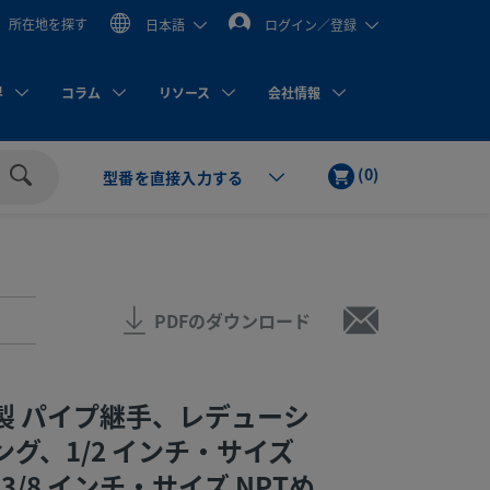
所在地を探す
日本語
ログイン／登録
界
コラム
リソース
会社情報
カ
ア
(
0
)
型番を直接入力する
ー
イ
検
ト
テ
索
ム
PDFのダウンロード
製 パイプ継手、レデューシ
グ、1/2 インチ・サイズ
 3/8 インチ・サイズ NPTめ