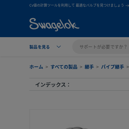
text.skipToContent
text.skipToNavigation
Cv値の計算ツールを利用して 最適なバルブを見つけましょう
製品を見る
ホーム
すべての製品
継手
パイプ継手
インデックス：