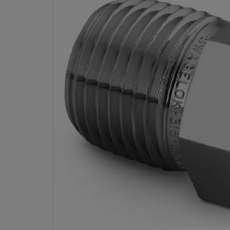
ステンレス鋼製 パイプ継手、レ
ューシング・ブッシング、1/2 イ
チ・サイズ NPTおねじ × 3/8 イ
チ・サイズ NPTめね
型番： SS-8-RB
仕様