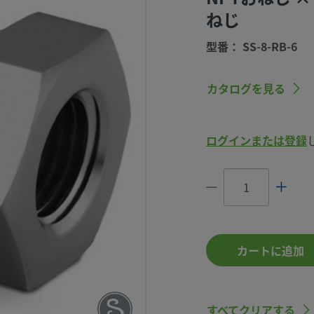
ねじ
型番： SS-8-RB-6
カタログを見る
デ
ン
ログインまたは登録
ン
じ
-6
カートに追加
すべてクリアする