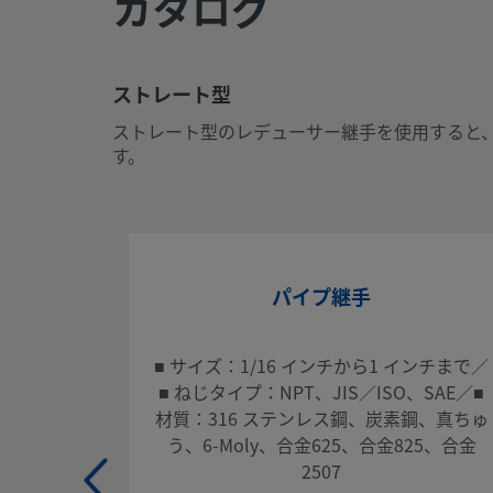
カタログ
(17.1001)
CSVをエクスポートする
ストレート型
ストレート型
ストレート型のレデューサー継手を使用すると
ストレート型のレデューサー継手を使用すると、異なるサイ
す。
直線的に接続可能ー要求の厳しい配管システムのフロー効率
のに適しています。
ログインまたは登録
して価格を見る
お問い合わせ
パイプ継手
本製品に関するご質問は、担当のスウェージロック指定販売
■ サイズ：1/16 インチから1 インチまで／
問い合わせください。指定販売会社は、投資を最大限に活用
■ ねじタイプ：NPT、JIS／ISO、SAE／■
アドバイスも提供いたします。
材質：316 ステンレス鋼、炭素鋼、真ちゅ
う、6-Moly、合金625、合金825、合金
お問い合わせ
2507