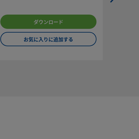
すため
のSC-
載して
ダウンロード
ザーは、
クリーニ
お気に入りに追加する