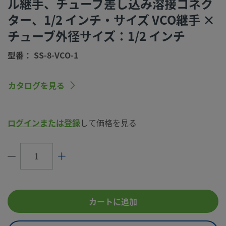
ル継手、チューブ差し込み溶接コネク
コネクション1
1/2 インチ
ター、1/2 インチ・サイズ VCO継手 ×
サイズ
チューブ外径サイズ：1/2 インチ
コネクション1
VCO® Oリング面シール継手用
タイプ
型番： SS-8-VCO-1
コネクション2
1/2 インチ
サイズ
カタログを見る
コネクション2
チューブ差し込み溶接エルボー
タイプ
ログインまたは登録
して価格を見る
流量制限
いいえ
eClass (4.1)
37020713
eClass (5.1.4)
37020590
eClass (6.0)
37020500
カートに追加
eClass (6.1)
37020590