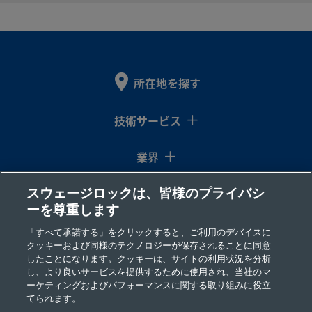
SS-4-
316
1/4
VCO®
1/4
チューブ差
製品を
ステ
イ
Oリン
イン
し込み溶接
VCO-
ンレ
ン
グ面シ
チ
エルボー
1
所在地を探す
ス鋼
チ
ール継
手用
技術サービス
SS-4-
業界
316
1/4
VCO®
1/8
NPTおねじ
製品を
ステ
イ
Oリン
イン
VCO-
ンレ
ン
グ面シ
チ
1-2
スウェージロックは、皆様のプライバシ
コラム
ス鋼
チ
ール継
ーを尊重します
手用
リソース
「すべて承諾する」をクリックすると、ご利用のデバイスに
クッキーおよび同様のテクノロジーが保存されることに同意
したことになります。クッキーは、サイトの利用状況を分析
会社情報
SS-4-
316
1/4
VCO®
1/4
NPTおねじ
製品を
し、より良いサービスを提供するために使用され、当社のマ
ステ
イ
Oリン
イン
VCO-
ーケティングおよびパフォーマンスに関する取り組みに役立
ンレ
ン
グ面シ
チ
てられます。
1-4
ス鋼
チ
ール継