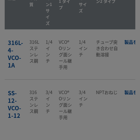
1 タイ
ン2 タイプ
質
ン1
サイ
プ
サ
ズ
イ
ズ
316L-
316L
1/4
VCO®
1/4
チューブ突
製品を
ステ
イ
Oリン
イン
き合わせ自
4-
ンレ
ン
グ面シ
チ
動溶接
VCO-
ス鋼
チ
ール継
1A
手用
SS-
316
3/4
VCO®
3/4
NPTおねじ
製品を
ステ
イ
Oリン
イン
12-
ンレ
ン
グ面シ
チ
VCO-
ス鋼
チ
ール継
1-12
手用