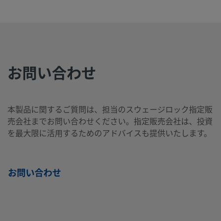
SS-
316
3/4
VCO®
3/4
Swagelok®
製品を
ステ
イ
Oリン
イン
チューブ継
12-
ンレ
ン
グ面シ
チ
手
VCO-
ス鋼
チ
ール継
6-
手用
1210
お問い合わせ
SS-
316
1
VCO®
1 イ
チューブ差
製品を
ステ
イ
Oリン
ンチ
し込み溶接
16-
本製品に関するご質問は、担当のスウェージロック指定販
ンレ
ン
グ面シ
エルボー
VCO-
売会社までお問い合わせください。指定販売会社は、投資
ス鋼
チ
ール継
1
を最大限に活用するためのアドバイスも提供いたします。
手用
お問い合わせ
SS-
316
1
VCO®
1 イ
NPTおねじ
製品を
ステ
イ
Oリン
ンチ
16-
ンレ
ン
グ面シ
VCO-
ス鋼
チ
ール継
1-16
手用