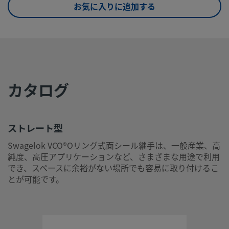
eClass (10.1)
37020590
お気に入りに追加する
UNSPSC (4.03)
31163100
UNSPSC (10.0)
40142613
UNSPSC
40142613
(11.0501)
カタログ
UNSPSC
40183107
(13.0601)
UNSPSC (15.1)
40183107
ストレート型
Swagelok VCO®Oリング式面シール継手は、一般産業、高
UNSPSC
40183110
純度、高圧アプリケーションなど、さまざまな用途で利用
(17.1001)
でき、スペースに余裕がない場所でも容易に取り付けるこ
とが可能です。
ストレート型
Swagelok VCO®Oリング式面シール継手は、一般産業、高純
高圧アプリケーションなど、さまざまな用途で利用でき、ス
に余裕がない場所でも容易に取り付けることが可能です。