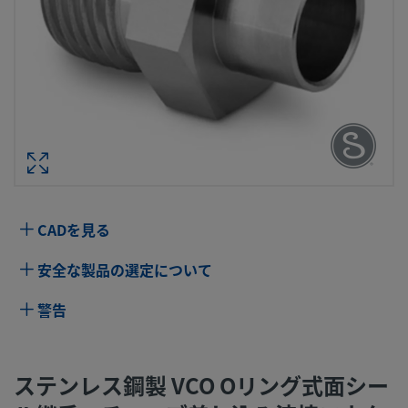
ステンレス鋼製 VCO Oリング式面シー
手、チューブ差し込み溶接コネクター、1
インチ・サイズ VCO継手 × チューブ外
イズ：1/2 
型番： SS-8-
CADを見る
仕様
安全な製品の選定について
属性
値
警告
ボディ材質
316 ステンレス鋼
洗浄プロセス
標準のクリーニングおよびパッケージング
ステンレス鋼製 VCO Oリング式面シー
（Swagelok SC-10仕様）