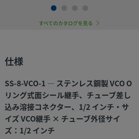
スウェージロック製品、または工業設計規格に準拠していな
すべてのカタログを見る
品（Swagelokチューブ継手エンド・コネクションを含む）
社製品との混用や互換は絶対に行わないでください。
仕様
©
2026
Swagelok Company.
All rights reserved.
SS-8-VCO-1 — ステンレス鋼製 VCO O
リング式面シール継手、チューブ差し
込み溶接コネクター、1/2 インチ・サ
イズ VCO継手 × チューブ外径サイ
ズ：1/2 インチ