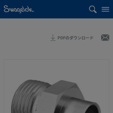
text.skipToContent
text.skipToNavigation
検
メ
索
ニ
ュ
ー
PDFのダウンロード
を
開
く