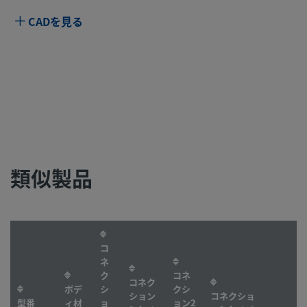
CADを見る
類似製品
コ
ネ
ク
コネ
コネク
ボデ
シ
クシ
ション
コネクショ
型番
ィ材
ョ
ョン2