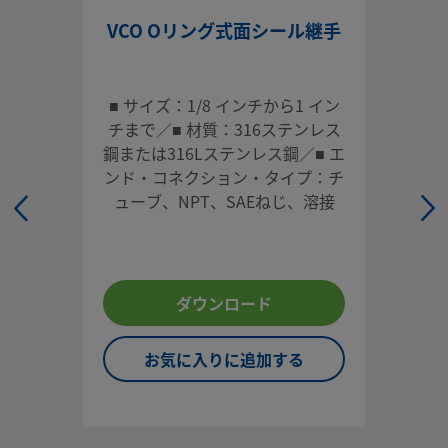
ログインまたは登録
VCO Oリング式面シール継手
して価格を見る
お問い合わせ
■ サイズ：1/8 インチから1 イン
本製品に関するご質問は、担当のスウェージロック指定販売
チまで／■ 材質：316ステンレス
までお問い合わせください。指定販売会社は、投資を最大限
鋼または316Lステンレス鋼／■ エ
用するためのアドバイスも提供いたします。
ンド・コネクション・タイプ：チ
ューブ、NPT、SAEねじ、溶接
お問い合わせ
システム設計者およびユーザーは、製品カタログの内容をす
ダウンロード
ご覧になった上で、安全な製品の選定を行ってください。 安
トラブルなく機能するよう、システム全体の設計を考慮して
お気に入りに追加する
品をご選定ください。 機能、材質の適合性、数値データなど
慮し製品を選定すること、また、適切な取り付け、操作およ
ンテナンスを行うのは、システム設計者およびユーザーの責
すので、十分にご注意ください。