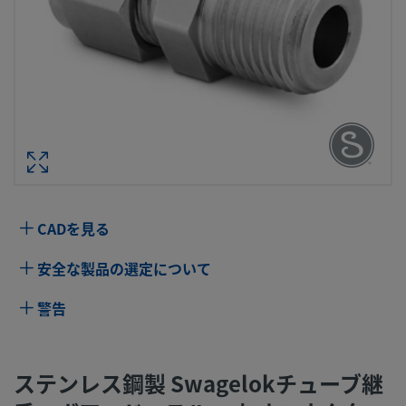
ステンレス鋼製 SWAGELOKチューブ継
ボアード・スルー おすコネクター、チ
ブ外径サイズ：1/2 インチ × 1インチ・
ズ NPT
型番： SS-810-1
CADを見る
仕様
安全な製品の選定について
属性
値
警告
ボディ材質
316 ステンレス鋼
ボアード･スル
カタログ有り
ステンレス鋼製 Swagelokチューブ継
ー