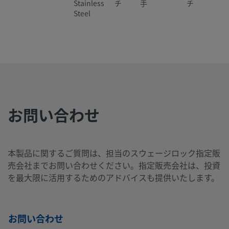
Stainless
チ
手
チ
Steel
2507-400-
Super
1/4
Swagelok®
1/2
NP
Duplex
イン
チューブ継
イン
1-8-SG2
Stainless
チ
手
チ
Steel
お問い合わせ
2507-400-
Super
1/4
Swagelok®
1/4
NP
Duplex
イン
チューブ継
イン
2-4-SG2
Stainless
チ
手
チ
本製品に関するご質問は、担当のスウェージロック指定販
Steel
売会社までお問い合わせください。指定販売会社は、投資
を最大限に活用するためのアドバイスも提供いたします。
2507-400-
Super
1/4
Swagelok®
1/4
Swa
Duplex
イン
チューブ継
イン
チュ
3-SG2
お問い合わせ
Stainless
チ
手
チ
手