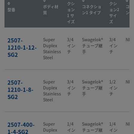
クシ
クシ
ボディ材
コネクショ
コネ
型番
ョン
ョン2
質
ン1 タイプ
ン2
1 サ
サイ
イズ
ズ
2507-
Super
3/4
Swagelok®
3/4
NP
Duplex
イン
チューブ継
イン
1210-1-12-
Stainless
チ
手
チ
SG2
Steel
2507-
Super
3/4
Swagelok®
1/2
NP
Duplex
イン
チューブ継
イン
1210-1-8-
Stainless
チ
手
チ
SG2
Steel
2507-400-
Super
1/4
Swagelok®
1/4
NP
Duplex
イン
チューブ継
イン
1-4-SG2