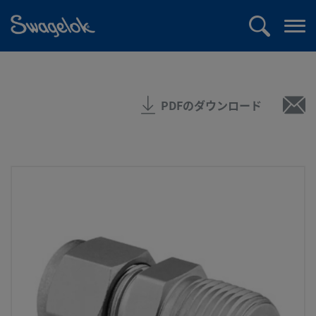
text.skipToContent
text.skipToNavigation
検
メ
索
ニ
ュ
ー
PDFのダウンロード
を
開
く