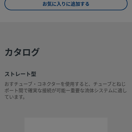
お気に入りに追加する
eClass (6.0)
37020590
eClass (6.1)
37020590
eClass (10.1)
37020590
UNSPSC (4.03)
40141720
カタログ
UNSPSC (10.0)
40142613
UNSPSC
40142613
(11.0501)
ストレート型
おすチューブ・コネクターを使用すると、チューブとねじ
UNSPSC
40183110
ポート間で確実な接続が可能ー重要な流体システムに適し
(13.0601)
ています。
UNSPSC (15.1)
40183110
UNSPSC
40183110
(17.1001)