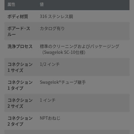
属性
値
ボディ材質
316 ステンレス鋼
ボアード･ス
カタログ有り
ルー
洗浄プロセス
標準のクリーニングおよびパッケージング
（Swagelok SC-10仕様）
コネクション
1/2 インチ
1 サイズ
コネクション
Swagelok®チューブ継手
1 タイプ
コネクション
1 インチ
2 サイズ
コネクション
NPTおねじ
2 タイプ