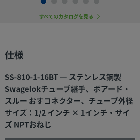
品をご選定ください。 機能、材質の適合性、数値データなど
慮し製品を選定すること、また、適切な取り付け、操作およ
ンテナンスを行うのは、システム設計者およびユーザーの責
すべてのカタログを見る
すので、十分にご注意ください。
スウェージロック製品、または工業設計規格に準拠していな
品（Swagelokチューブ継手エンド・コネクションを含む）
仕様
社製品との混用や互換は絶対に行わないでください。
SS-810-1-16BT — ステンレス鋼製
Swagelokチューブ継手、ボアード・
©
2026
Swagelok Company.
All rights reserved.
スルー おすコネクター、チューブ外径
サイズ：1/2 インチ × 1インチ・サイ
ズ NPTおねじ