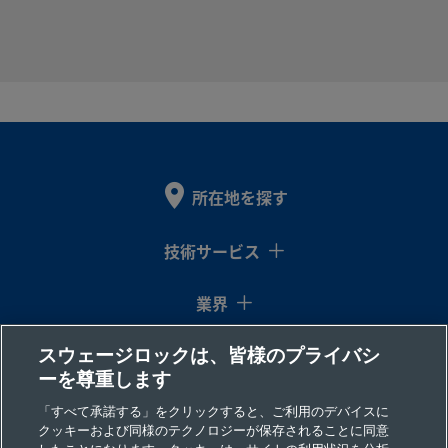
Steel
2507-600-
Super
3/8
Swagelok®
1/4
NP
Duplex
イン
チューブ継
イン
1-4-SG2
Stainless
チ
手
チ
Steel
所在地を探す
2507-600-
Super
3/8
Swagelok®
3/8
おす
Duplex
イン
チューブ継
イン
＆ス
1-6MP-SG2
技術サービス
Stainless
チ
手
チ
Steel
業界
スウェージロックは、皆様のプライバシ
コラム
2507-600-
Super
3/8
Swagelok®
3/8
NP
ーを尊重します
Duplex
イン
チューブ継
イン
1-6-SG2
Stainless
チ
手
チ
リソース
「すべて承諾する」をクリックすると、ご利用のデバイスに
Steel
クッキーおよび同様のテクノロジーが保存されることに同意