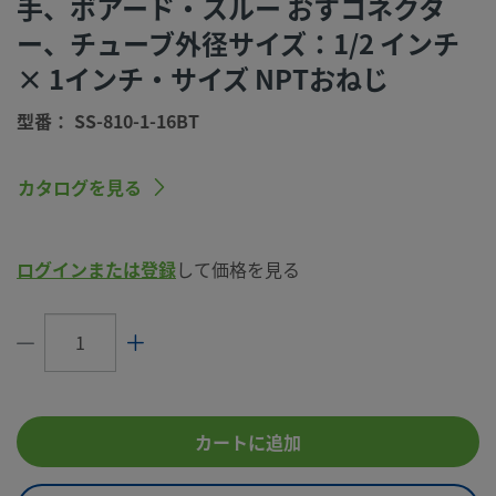
手、ボアード・スルー おすコネクタ
洗浄プロセス
標準のクリーニングおよびパッケージング
ー、チューブ外径サイズ：1/2 インチ
（Swagelok SC-10仕様）
× 1インチ・サイズ NPTおねじ
コネクション1
1/2 インチ
サイズ
型番： SS-810-1-16BT
コネクション1
Swagelok®チューブ継手
タイプ
カタログを見る
コネクション2
1 インチ
サイズ
ログインまたは登録
して価格を見る
コネクション2
NPTおねじ
タイプ
特徴
ボアード･スルー
流量制限
いいえ
eClass (4.1)
37070710
カートに追加
eClass (5.1.4)
37020590