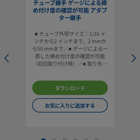
チューブ継手 ゲージによる締
ストレート型
め付け度の確認が可能 アダプ
おすチューブ・コネクターを使用すると、チューブとねじポ
ター継手
で確実な接続が可能ー重要な流体システムに適しています。
ログインまたは登録
して価格を見る
■ チューブ外径サイズ：1/16 イ
ンチから2 インチまで、2 mmか
お問い合わせ
ら50 mmまで／■ ゲージによる一
貫した締め付け度の確認が可能
（初回取り付け時）／■ 取り外し
本製品に関するご質問は、担当のスウェージロック指定販売
や再取り付けが容易／■ 各種材
までお問い合わせください。指定販売会社は、投資を最大限
質、多様な形状／■ 高い信頼性と
用するためのアドバイスも提供いたします。
性能
ダウンロード
お問い合わせ
お気に入りに追加する
システム設計者およびユーザーは、製品カタログの内容をす
ご覧になった上で、安全な製品の選定を行ってください。 安
トラブルなく機能するよう、システム全体の設計を考慮して