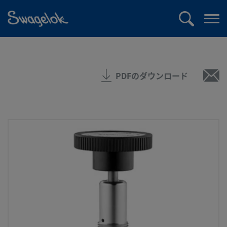
text.skipToContent
text.skipToNavigation
検
メ
索
ニ
ュ
ー
PDFのダウンロード
を
開
く