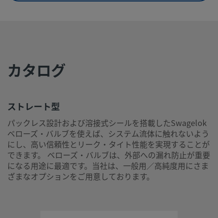
最高温度、°F (°C)
200 (93)
最高使用温度における最
200°F @ 500 PSIG /93°C @ 34.4 BAR
高使用圧力
カタログ
最低温度、 °F (°C)
-40 (-40)
室温における最高使用圧
500 PSIG @ 100°F／34.4 BAR @ 37℃
力
ストレート型
サービス・クラス
一般用
パックレス設計および溶接式シールを搭載したSwagelok
ベローズ・バルブを使えば、システム流体に触れないよう
ステム・チップ材質
PCTFE
にし、高い信頼性とリーク・タイト性能を実現することが
ステム・タイプ
コーン型ステム・チップ
できます。 ベローズ・バルブは、外部への漏れ防止が重要
になる用途に最適です。当社は、一般用／高純度用にさま
表面仕上げ
Ra 20 µin
ざまなオプションをご用意しております。
試験
SCS-00020 に基づいたヘリウム・リー
テスト