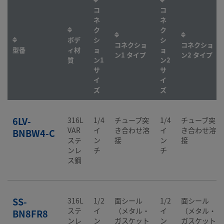
コ
コ
ネ
ネ
ク
ク
ボデ
シ
シ
コネクショ
コネクショ
型番
ィ材
ョ
ョ
ン1 タイプ
ン2 タイプ
質
ン1
ン2
サ
サ
イ
イ
ズ
ズ
6LV-
316L
1/4
チューブ突
1/4
チューブ突
VAR
イ
き合わせ溶
イ
き合わせ溶
BNBW4-C
ステ
ン
接
ン
接
ンレ
チ
チ
ス鋼
SS-
316L
1/2
面シール
1/2
面シール
ステ
イ
（メタル・
イ
（メタル・
BN8FR8
ンレ
ン
ガスケット
ン
ガスケット