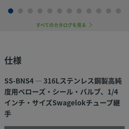
ストレート型
パックレス設計および溶接式シールを搭載したSwagelokベ
ズ・バルブを使えば、システム流体に触れないようにし、高
すべてのカタログを見る
頼性とリーク・タイト性能を実現することができます。 ベロ
ズ・バルブは、外部への漏れ防止が重要になる用途に最適で
当社は、一般用／高純度用にさまざまなオプションをご用意
おります。
仕様
ログインまたは登録
して価格を見る
お問い合わせ
SS-BNS4 — 316Lステンレス鋼製高純
本製品に関するご質問は、担当のスウェージロック指定販売
度用ベローズ・シール・バルブ、1/4
までお問い合わせください。指定販売会社は、投資を最大限
用するためのアドバイスも提供いたします。
インチ・サイズSwagelokチューブ継
手
お問い合わせ