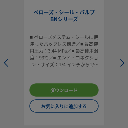
eClass (4.1)
37010201
ベローズ・シール・バルブ
eClass (5.1.4)
37010201
BNシリーズ
eClass (6.0)
37010201
eClass (6.1)
37010201
■ ベローズをステム・シールに使
用したパックレス構造／■ 最高使
eClass (10.1)
37010201
用圧力：3.44 MPa／■ 最高使用温
度：93℃／■ エンド・コネクショ
UNSPSC (4.03)
40141600
ン・サイズ：1/4 インチから1/2
UNSPSC (10.0)
40141609
インチまで、6 mmから12 mmま
で
UNSPSC (11.0501)
40141609
ダウンロード
UNSPSC (13.0601)
40141609
UNSPSC (15.1)
40141609
お気に入りに追加する
UNSPSC (17.1001)
40183101