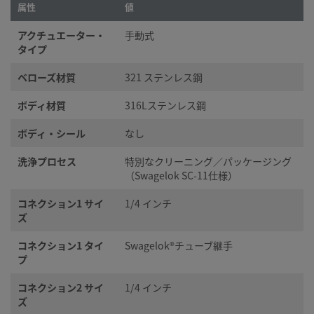
属性
値
システム設計者およびユーザーは、製品カタログの内容をす
ご覧になった上で、安全な製品の選定を行ってください。 安
アクチュエーター・
手動式
タイプ
トラブルなく機能するよう、システム全体の設計を考慮して
品をご選定ください。 機能、材質の適合性、数値データなど
ベローズ材質
321 ステンレス鋼
慮し製品を選定すること、また、適切な取り付け、操作およ
ンテナンスを行うのは、システム設計者およびユーザーの責
ボディ材質
316Lステンレス鋼
すので、十分にご注意ください。
ボディ・シール
なし
スウェージロック製品、または工業設計規格に準拠していな
洗浄プロセス
特別なクリーニング／パッケージング
品（Swagelokチューブ継手エンド・コネクションを含む）
（Swagelok SC-11仕様）
社製品との混用や互換は絶対に行わないでください。
コネクション1 サイ
1/4 インチ
ズ
コネクション1 タイ
Swagelok®チューブ継手
プ
©
2026
Swagelok Company.
All rights reserved.
コネクション2 サイ
1/4 インチ
ズ