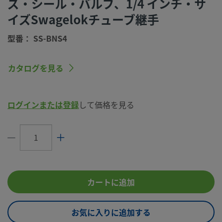
ズ・シール・バルブ、1/4 インチ・サ
ボディ・シール
なし
イズSwagelokチューブ継手
洗浄プロセス
特別なクリーニング／パッケージング
型番： SS-BNS4
（Swagelok SC-11仕様）
コネクション1 サイズ
1/4 インチ
カタログを見る
コネクション1 タイプ
Swagelok®チューブ継手
コネクション2 サイズ
1/4 インチ
ログインまたは登録
して価格を見る
コネクション2 タイプ
Swagelok®チューブ継手
最大Cv
0.3
フロー･パターン
ストレート型（2方タイプ）
ガスケット
なし
カートに追加
ハンドル･カラー
グリーン
お気に入りに追加する
ハンドル・タイプ
フェノール樹脂製丸ハンドル