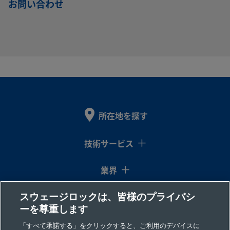
お問い合わせ
ステ
イ
（メタル・
イ
（メタル・
BN8FR8-
ンレ
ン
ガスケット
ン
ガスケット
DU-O
ス鋼
チ
式）めす
チ
式）めす
VCR
VCR
SS-
316L
3/8
Swagelok®
3/8
-
ステ
イ
チューブ継
イ
BN8S6-2C
ンレ
ン
手
ン
ス鋼
チ
チ
所在地を探す
技術サービス
SS-
316L
1/2
Swagelok®
1/2
-
ステ
イ
チューブ継
イ
BN8S8-C
業界
ンレ
ン
手
ン
ス鋼
チ
チ
スウェージロックは、皆様のプライバシ
コラム
ーを尊重します
SS-
316L
1/2
面シール
1/2
面シール
リソース
「すべて承諾する」をクリックすると、ご利用のデバイスに