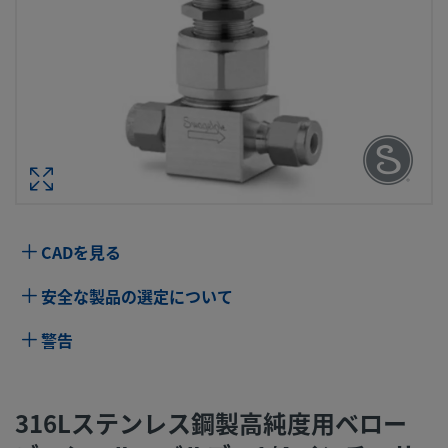
316Lステンレス鋼製高純度用ベローズ
ール・バルブ、1/4 インチ・サ
SWAGELOKチューブ
型番： SS
仕様
CADを見る
属性
値
安全な製品の選定について
アクチュエーター・タイ
手動式
警告
プ
ベローズ材質
321 ステンレス鋼
316Lステンレス鋼製高純度用ベロー
ボディ材質
316Lステンレス鋼