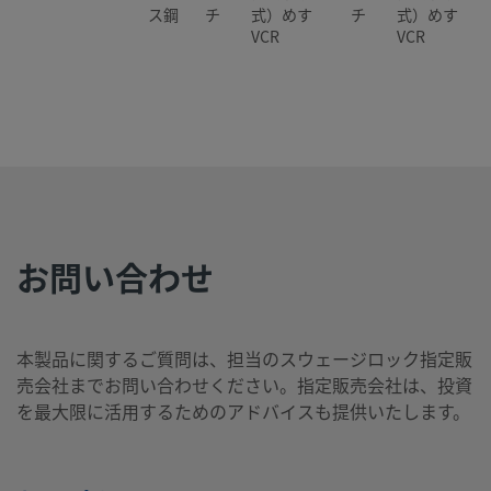
ス鋼
チ
式）めす
チ
式）めす
VCR
VCR
SS-
316L
1/2
面シール
1/2
面シール
ステ
イ
（メタル・
イ
（メタル・
BN8FR8-
ンレ
ン
ガスケット
ン
ガスケット
2C
ス鋼
チ
式）めす
チ
式）めす
VCR
VCR
お問い合わせ
SS-
316L
1/2
面シール
1/2
面シール
ステ
イ
（メタル・
イ
（メタル・
BN8FR8-C
ンレ
ン
ガスケット
ン
ガスケット
本製品に関するご質問は、担当のスウェージロック指定販
ス鋼
チ
式）めす
チ
式）めす
売会社までお問い合わせください。指定販売会社は、投資
VCR
VCR
を最大限に活用するためのアドバイスも提供いたします。
SS-
316L
1/2
面シール
1/2
面シール