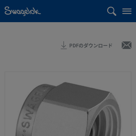
text.skipToContent
text.skipToNavigation
検
メ
索
ニ
ュ
ー
PDFのダウンロード
を
開
く