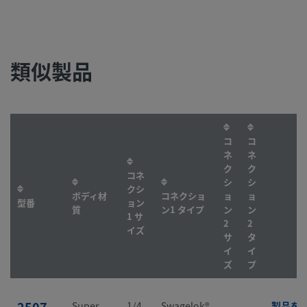
類似製品
コ
コ
ネ
ネ
ク
ク
コネ
シ
シ
クシ
ボディ材
コネクショ
ョ
ョ
型番
ョン
質
ン1 タイプ
ン
ン
1 サ
2
2
イズ
サ
タ
イ
イ
ズ
プ
Super
1/4
Swagelok®
-
-
製品を