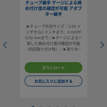
お問い合わせ
チューブ継手 ゲージによる締
め付け度の確認が可能 アダプ
本製品に関するご質問は、担当のスウェージロック指定販売
ター継手
までお問い合わせください。指定販売会社は、投資を最大限
用するためのアドバイスも提供いたします。
■ チューブ外径サイズ：1/16 イ
ンチから2 インチまで、2 mmか
お問い合わせ
ら50 mmまで／■ ゲージによる一
貫した締め付け度の確認が可能
（初回取り付け時）／■ 取り外し
システム設計者およびユーザーは、製品カタログの内容をす
や再取り付けが容易／■ 各種材
ご覧になった上で、安全な製品の選定を行ってください。 安
質、多様な形状／■ 高い信頼性と
トラブルなく機能するよう、システム全体の設計を考慮して
性能
ダウンロード
品をご選定ください。 機能、材質の適合性、数値データなど
慮し製品を選定すること、また、適切な取り付け、操作およ
お気に入りに追加する
ンテナンスを行うのは、システム設計者およびユーザーの責
すので、十分にご注意ください。
スウェージロック製品、または工業設計規格に準拠していな