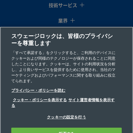
B-200-
真ちゅう
1/8
Swagelok®
-
-
製品を
技術サービス
イン
チューブ継
P
チ
手
業界
スウェージロックは、皆様のプライバシ
コラム
B-400-
真ちゅう
1/4
Swagelok®
-
-
製品を
ーを尊重します
イン
チューブ継
P
リソース
チ
手
「すべて承諾する」をクリックすると、ご利用のデバイスに
クッキーおよび同様のテクノロジーが保存されることに同意
したことになります。クッキーは、サイトの利用状況を分析
会社情報
し、より良いサービスを提供するために使用され、当社のマ
B-500-
ーケティングおよびパフォーマンスに関する取り組みに役立
真ちゅう
5/16
Swagelok®
-
-
製品を
てられます。
イン
チューブ継
P
チ
手
プライバシー・ポリシーを読む
クッキー・ポリシーを表示する
サイト運営者情報を表示す
る
B-600-
真ちゅう
3/8
Swagelok®
-
-
製品を
©2026 Swagelok Company. All rights reserved.
クッキーの設定を行う
イン
チューブ継
P
安全な製品の選定について
プライバシー
チ
手
利用規定
インプリント