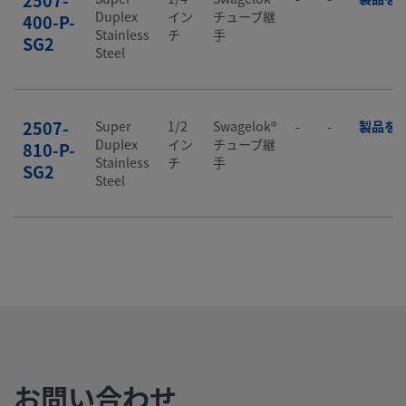
2507-
Duplex
イン
チューブ継
400-P-
Stainless
チ
手
SG2
Steel
2507-
Super
1/2
Swagelok®
-
-
製品を
Duplex
イン
チューブ継
810-P-
Stainless
チ
手
SG2
Steel
6MO-
6-Moly
1/4
Swagelok®
-
-
製品を
イン
チューブ継
400-P
チ
手
6MO-
6-Moly
1/2
Swagelok®
-
-
製品を
イン
チューブ継
810-P
お問い合わせ
チ
手