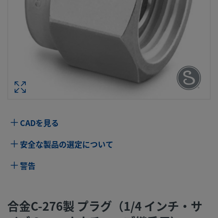
合金C-276製 プラグ（1/4 インチ・
SWAGELOKチューブ継手
型番： HC-
仕様
CADを見る
属性
値
安全な製品の選定について
ボディ材質
合金C-276
ボアード･スル
いいえ
警告
ー
洗浄プロセス
標準のクリーニングおよびパッケージング
合金C-276製 プラグ（1/4 インチ・サ
（Swagelok SC-10仕様）