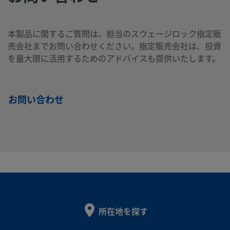
本製品に関するご質問は、担当のスウェージロック指定販
B-100-
真ちゅう
1/16
Swagelok®
-
-
製品を
売会社までお問い合わせください。指定販売会社は、投資
イン
チューブ継
P
を最大限に活用するためのアドバイスも提供いたします。
チ
手
お問い合わせ
B-
真ちゅう
10
Swagelok®
-
-
製品を
mm
チューブ継
10M0-
手
P
B-
真ちゅう
3/4
Swagelok®
-
-
製品を
イン
チューブ継
1210-
チ
手
P
所在地を探す