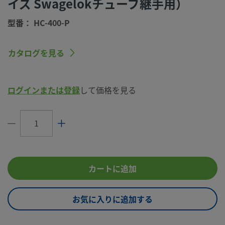
イズ Swagelokチューブ継手用）
コネクション1
1/4 インチ
サイズ
型番： HC-400-P
コネクション1
Swagelok®チューブ継手
タイプ
カタログを見る
流量制限
いいえ
eClass (4.1)
37020713
ログインまたは登録
して価格を見る
eClass (5.1.4)
37020517
eClass (6.0)
37020517
eClass (6.1)
37020517
eClass (10.1)
37020517
カートに追加
UNSPSC (4.03)
40142603
お気に入りに追加する
UNSPSC (10.0)
40142609