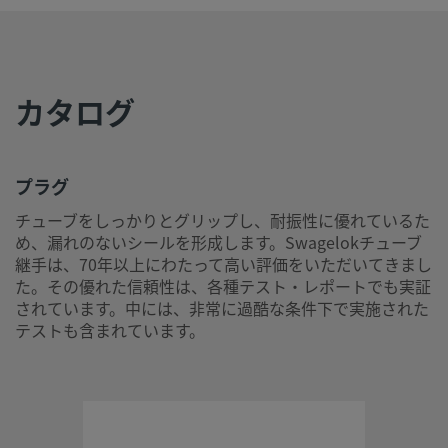
UNSPSC
40142609
(11.0501)
UNSPSC
40183106
(13.0601)
カタログ
UNSPSC (15.1)
40183106
UNSPSC
40183106
(17.1001)
プラグ
チューブをしっかりとグリップし、耐振性に優れているた
プラグ
め、漏れのないシールを形成します。Swagelokチューブ
継手は、70年以上にわたって高い評価をいただいてきまし
チューブをしっかりとグリップし、耐振性に優れているため
た。その優れた信頼性は、各種テスト・レポートでも実証
れのないシールを形成します。Swagelokチューブ継手は、7
されています。中には、非常に過酷な条件下で実施された
上にわたって高い評価をいただいてきました。その優れた信
テストも含まれています。
は、各種テスト・レポートでも実証されています。中には、
に過酷な条件下で実施されたテストも含まれています。
ログインまたは登録
して価格を見る