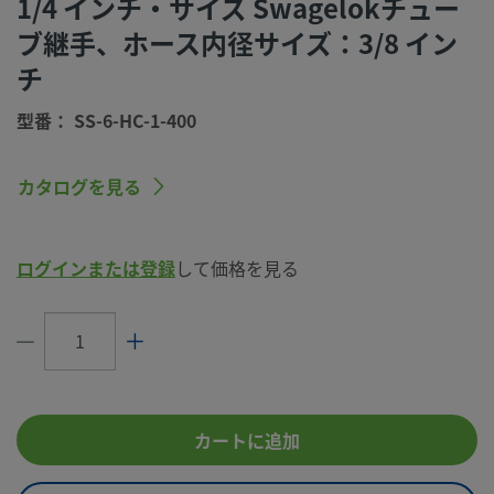
1/4 インチ・サイズ Swagelokチュー
エンド・コネクション材質
316 ステンレス鋼
ブ継手、ホース内径サイズ：3/8 イン
ホース・サイズ
3/8 インチ
チ
eClass (4.1)
37110504
型番： SS-6-HC-1-400
eClass (5.1.4)
37110390
eClass (6.0)
37119200
カタログを見る
eClass (6.1)
37119200
eClass (10.1)
37119200
ログインまたは登録
して価格を見る
UNSPSC (4.03)
27121707
UNSPSC (10.0)
40141734
UNSPSC (11.0501)
40141734
カートに追加
UNSPSC (13.0601)
40141734
UNSPSC (15.1)
40141734