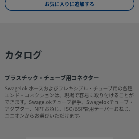
お気に入りに追加する
UNSPSC (17.1001)
39120000
プラスチック・チューブ用コネクター
Swagelok ホースおよびフレキシブル・チューブ用の各種エ
コネクションは、現場で容易に取り付けることができます。
カタログ
Swagelokチューブ継手、Swagelokチューブ・アダプター、
おねじ、ISO/BSP管用テーパーおねじ、ユニオンからお選び
だけます。
プラスチック・チューブ用コネクター
ログインまたは登録
して価格を見る
Swagelok ホースおよびフレキシブル・チューブ用の各種
お問い合わせ
エンド・コネクションは、現場で容易に取り付けることが
できます。Swagelokチューブ継手、Swagelokチューブ・
アダプター、NPTおねじ、ISO/BSP管用テーパーおねじ、
本製品に関するご質問は、担当のスウェージロック指定販売
ユニオンからお選びいただけます。
までお問い合わせください。指定販売会社は、投資を最大限
用するためのアドバイスも提供いたします。
お問い合わせ