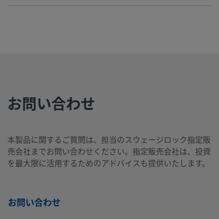
SS-
316
1/2
NPTおねじ
-
-
製品を見る
ス
イン
10-
テ
チ
HC-
ン
1-8
レ
ス
鋼
お問い合わせ
SS-
316
3/4
NPTおねじ
-
-
製品を見る
ス
イン
12-
本製品に関するご質問は、担当のスウェージロック指定販
テ
チ
HC-
売会社までお問い合わせください。指定販売会社は、投資
ン
1-12
を最大限に活用するためのアドバイスも提供いたします。
レ
ス
鋼
お問い合わせ