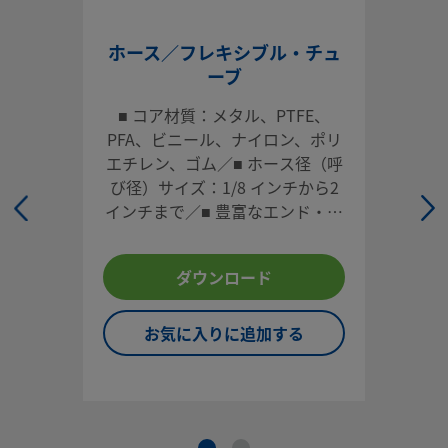
ホース／フレキシブル・チュ
ーブ
システム設計者およびユーザーは、製品カタログの内容をす
ご覧になった上で、安全な製品の選定を行ってください。 安
■ コア材質：メタル、PTFE、
トラブルなく機能するよう、システム全体の設計を考慮して
PFA、ビニール、ナイロン、ポリ
品をご選定ください。 機能、材質の適合性、数値データなど
エチレン、ゴム／■ ホース径（呼
慮し製品を選定すること、また、適切な取り付け、操作およ
び径）サイズ：1/8 インチから2
ンテナンスを行うのは、システム設計者およびユーザーの責
インチまで／■ 豊富なエンド・コ
すので、十分にご注意ください。
ネクション（インチ・サイズ／ミ
リ・サイズ）／■ 長さ：ユーザー
スウェージロック製品、または工業設計規格に準拠していな
ダウンロード
指定可能／■ オプション：カバ
品（Swagelokチューブ継手エンド・コネクションを含む）
ー、タグ、テストなど
社製品との混用や互換は絶対に行わないでください。
お気に入りに追加する
©
2026
Swagelok Company.
All rights reserved.