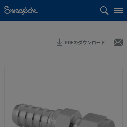
text.skipToContent
text.skipToNavigation
検
メ
索
ニ
ュ
ー
PDFのダウンロード
を
開
く