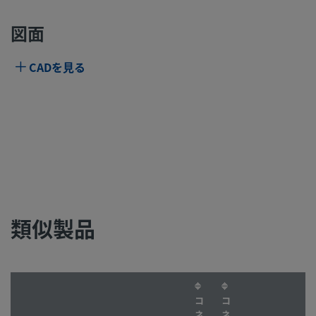
図面
CADを見る
類似製品
コ
コ
ネ
ネ