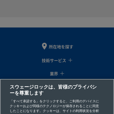
SS-
316
1/2
NPTおねじ
-
-
製品を見る
ス
イン
12-
テ
チ
HC-
ン
1-8
レ
ス
鋼
所在地を探す
SS-
316
3/4
Swagelok®
-
-
製品を見る
ス
イン
チューブ･
12-
技術サービス
テ
チ
アダプター
HC-
ン
A-
レ
業界
1211
ス
鋼
スウェージロックは、皆様のプライバシ
コラム
ーを尊重します
リソース
「すべて承諾する」をクリックすると、ご利用のデバイスに
SS-
316
3/4
NPTおねじ
-
-
製品を見る
クッキーおよび同様のテクノロジーが保存されることに同意
ス
イン
16-
したことになります。クッキーは、サイトの利用状況を分析
会社情報