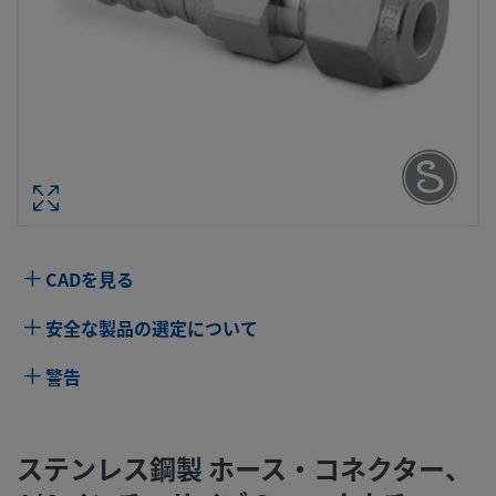
ステンレス鋼製 ホース・コネクター、1/4
ンチ・サイズ SWAGELOKチューブ継手
ース内径サイズ：3/8 イ
型番： SS-6-HC-
仕様
CADを見る
属性
値
安全な製品の選定について
ボディ材質
316 ステンレス鋼
警告
コネクション1 サイズ
1/4 インチ
コネクション1 タイプ
Swagelok®チューブ継手
ステンレス鋼製 ホース・コネクター、