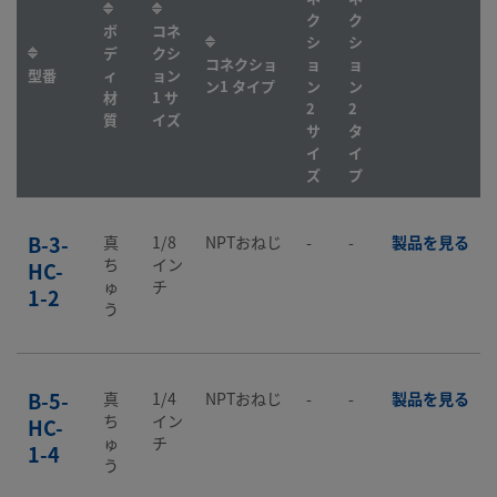
ク
ク
ボ
コネ
シ
シ
デ
クシ
コネクショ
ョ
ョ
型番
ィ
ョン
ン1 タイプ
ン
ン
材
1 サ
2
2
質
イズ
サ
タ
イ
イ
ズ
プ
B-3-
真
1/8
NPTおねじ
-
-
製品を見る
ち
イン
HC-
ゅ
チ
1-2
う
B-5-
真
1/4
NPTおねじ
-
-
製品を見る
ち
イン
HC-
ゅ
チ
1-4
う