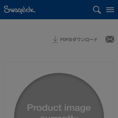
text.skipToContent
text.skipToNavigation
検
メ
索
ニ
ュ
ー
PDFのダウンロード
を
開
く