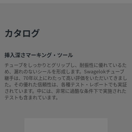
UNSPSC
27112303
(17.1001)
挿入深さマーキング・ツール
カタログ
チューブをしっかりとグリップし、耐振性に優れているため
れのないシールを形成します。Swagelokチューブ継手は、7
上にわたって高い評価をいただいてきました。その優れた信
は、各種テスト・レポートでも実証されています。中には、
挿入深さマーキング・ツール
に過酷な条件下で実施されたテストも含まれています。
チューブをしっかりとグリップし、耐振性に優れているた
ログインまたは登録
して価格を見る
め、漏れのないシールを形成します。Swagelokチューブ
継手は、70年以上にわたって高い評価をいただいてきまし
た。その優れた信頼性は、各種テスト・レポートでも実証
お問い合わせ
されています。中には、非常に過酷な条件下で実施された
テストも含まれています。
本製品に関するご質問は、担当のスウェージロック指定販売
までお問い合わせください。指定販売会社は、投資を最大限
用するためのアドバイスも提供いたします。
お問い合わせ