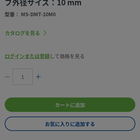
ブ外径サイズ：10 mm
eClass (4.1)
40020501
型番： MS-DMT-10M0
eClass (5.1.4)
21019090
eClass (6.0)
21019090
カタログを見る
eClass (6.1)
21019090
eClass (10.1)
21019090
ログインまたは登録
して価格を見る
UNSPSC (4.03)
27111800
UNSPSC (10.0)
27112300
UNSPSC
27112300
(11.0501)
カートに追加
UNSPSC
27112300
(13.0601)
お気に入りに追加する
UNSPSC (15.1)
27112300