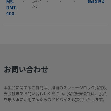
MS-
-
1/4 イ
-
-
-
製品を見る
ンチ
DMT-
400
MS-
-
3/8 イ
-
-
-
製品を見る
ンチ
DMT-
600
お問い合わせ
MS-
-
6 mm
-
-
-
製品を見る
DMT-
6M0
本製品に関するご質問は、担当のスウェージロック指定販
売会社までお問い合わせください。指定販売会社は、投資
を最大限に活用するためのアドバイスも提供いたします。
MS-
-
1/2 イ
-
-
-
製品を見る
ンチ
DMT-