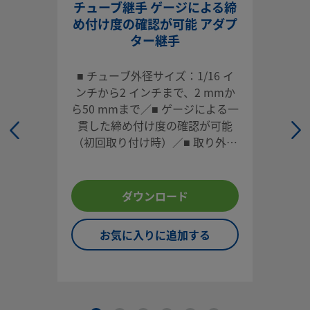
チューブ継手 ゲージによる締
め付け度の確認が可能 アダプ
ター継手
システム設計者およびユーザーは、製品カタログの内容をす
ご覧になった上で、安全な製品の選定を行ってください。 安
■ チューブ外径サイズ：1/16 イ
トラブルなく機能するよう、システム全体の設計を考慮して
ンチから2 インチまで、2 mmか
品をご選定ください。 機能、材質の適合性、数値データなど
ら50 mmまで／■ ゲージによる一
慮し製品を選定すること、また、適切な取り付け、操作およ
貫した締め付け度の確認が可能
ンテナンスを行うのは、システム設計者およびユーザーの責
（初回取り付け時）／■ 取り外し
すので、十分にご注意ください。
や再取り付けが容易／■ 各種材
質、多様な形状／■ 高い信頼性と
スウェージロック製品、または工業設計規格に準拠していな
性能
ダウンロード
品（Swagelokチューブ継手エンド・コネクションを含む）
社製品との混用や互換は絶対に行わないでください。
お気に入りに追加する
©
2026
Swagelok Company.
All rights reserved.