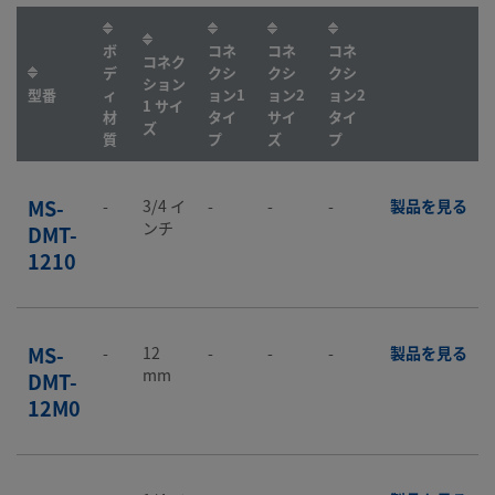
ボ
コネ
コネ
コネ
コネク
デ
クシ
クシ
クシ
ション
型番
ィ
ョン1
ョン2
ョン2
1 サイ
材
タイ
サイ
タイ
ズ
質
プ
ズ
プ
MS-
-
3/4 イ
-
-
-
製品を見る
ンチ
DMT-
1210
MS-
-
12
-
-
-
製品を見る
mm
DMT-
12M0