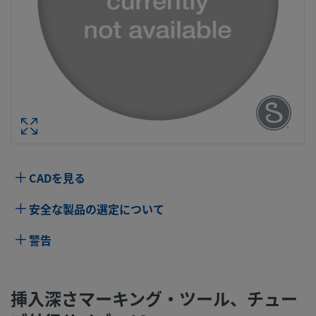
挿入深さマーキング・ツール、チュー
径サイズ：10
型番： MS-DMT
仕様
CADを見る
属性
値
安全な製品の選定について
洗浄プロセス
標準のクリーニングおよびパッケージング
（Swagelok SC-10仕様）
警告
コネクション1
10 mm
サイズ
挿入深さマーキング・ツール、チュー
流量制限
いいえ