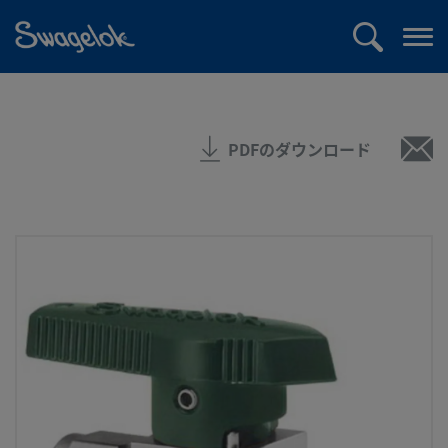
text.skipToContent
text.skipToNavigation
検
メ
索
ニ
ュ
ー
PDFのダウンロード
を
開
く