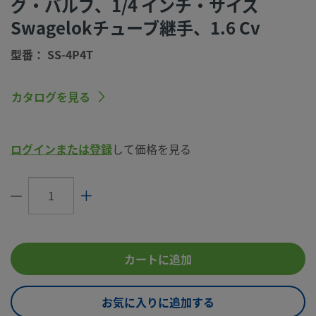
グ・バルブ、1/4 インチ・サイズ
サイズ
Swagelokチューブ継手、1.6 Cv
コネクション1
Swagelok®チューブ継手
タイプ
型番： SS-4P4T
コネクション2
1/4 インチ
サイズ
カタログを見る
コネクション2
Swagelok®チューブ継手
タイプ
ログインまたは登録
して価格を見る
最大Cv
1.6
ハンドル･カラ
グリーン
ー
ハンドル・タイ
方向指示ハンドル
プ
カートに追加
eClass (4.1)
37010416
eClass (5.1.4)
37010416
お気に入りに追加する