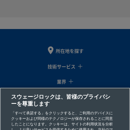
B-
真
1/4
ISO管用テ
1/4
ISO管用テ
製
ち
イ
ーパーめね
イ
ーパーめね
4P4T4-
ゅ
ン
じ
ン
じ
RT
う
チ
チ
所在地を探す
B-
真
1/4
NPTおねじ
1/4
NPTめねじ
製
ち
イ
イ
4P4T5
技術サービス
ゅ
ン
ン
う
チ
チ
業界
スウェージロックは、皆様のプライバシ
コラム
B-
真
3/8
Swagelok®
3/8
Swagelok®
製
ーを尊重します
ち
イ
チューブ継
イ
チューブ継
6P4T
ゅ
ン
手
ン
手
リソース
「すべて承諾する」をクリックすると、ご利用のデバイスに
う
チ
チ
クッキーおよび同様のテクノロジーが保存されることに同意
したことになります。クッキーは、サイトの利用状況を分析
会社情報
し、より良いサービスを提供するために使用され、当社のマ