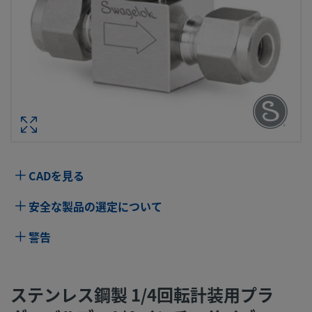
ステンレス鋼製 1/4回転計装用プラグ・
ブ、1/4 インチ・サイズ SWAGELOK
ブ継手、1.6
型番： SS
仕様
CADを見る
属性
値
安全な製品の選定について
ボディ材質
316 ステンレス鋼
警告
洗浄プロセス
標準のクリーニングおよびパッケージング
（Swagelok SC-10仕様）
ステンレス鋼製 1/4回転計装用プラ
コネクション1
1/4 インチ