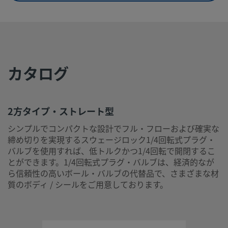
eClass (6.0)
37010416
eClass (6.1)
37010416
eClass (10.1)
37010416
カタログ
UNSPSC (4.03)
40141600
UNSPSC (10.0)
40141626
UNSPSC
40141626
2方タイプ・ストレート型
(11.0501)
シンプルでコンパクトな設計でフル・フローおよび確実な
締め切りを実現するスウェージロック1/4回転式プラグ・
UNSPSC
40141626
(13.0601)
バルブを使用すれば、低トルクかつ1/4回転で開閉するこ
とができます。1/4回転式プラグ・バルブは、経済的なが
UNSPSC (15.1)
40141626
ら信頼性の高いボール・バルブの代替品で、さまざまな材
質のボディ / シールをご用意しております。
UNSPSC
40183109
(17.1001)
2方タイプ・ストレート型