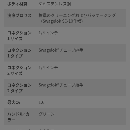
ボディ材質
316 ステンレス鋼
洗浄プロセス
標準のクリーニングおよびパッケージング
（Swagelok SC-10仕様）
コネクション
1/4 インチ
1 サイズ
コネクション
Swagelok®チューブ継手
1 タイプ
コネクション
1/4 インチ
2 サイズ
コネクション
Swagelok®チューブ継手
2 タイプ
最大Cv
1.6
ハンドル･カ
グリーン
ラー