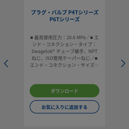
シンプルでコンパクトな設計でフル・フローおよび確実な締
プラグ・バルブ P4Tシリーズ
りを実現するスウェージロック1/4回転式プラグ・バルブを
P6Tシリーズ
れば、低トルクかつ1/4回転で開閉することができます。1/4
式プラグ・バルブは、経済的ながら信頼性の高いボール・バ
■ 最高使用圧力：20.6 MPa／■ エ
の代替品で、さまざまな材質のボディ / シールをご用意して
ンド・コネクション・タイプ：
す。
Swagelok® チューブ継手、NPT
ログインまたは登録
して価格を見る
ねじ、ISO管用テーパーねじ／■
エンド・コネクション・サイズ：
お問い合わせ
1/8 インチから1/2 インチまで、6
mmから12 mmまで／■ 材質：真
本製品に関するご質問は、担当のスウェージロック指定販売
ちゅう、316ステンレス鋼
までお問い合わせください。指定販売会社は、投資を最大限
ダウンロード
用するためのアドバイスも提供いたします。
お気に入りに追加する
お問い合わせ