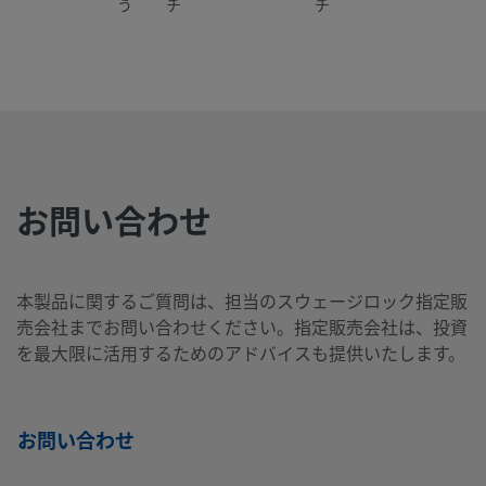
う
チ
チ
B-
真
1/4
NPTおねじ
1/4
Swagelok®
製
ち
イ
イ
チューブ継
4P4T1
ゅ
ン
ン
手
う
チ
チ
お問い合わせ
B-
真
1/4
NPTおねじ
1/4
NPTおねじ
製
ち
イ
イ
4P4T2
ゅ
ン
ン
本製品に関するご質問は、担当のスウェージロック指定販
う
チ
チ
売会社までお問い合わせください。指定販売会社は、投資
を最大限に活用するためのアドバイスも提供いたします。
B-
真
1/4
NPTめねじ
1/4
NPTめねじ
製
ち
イ
イ
4P4T4
お問い合わせ
ゅ
ン
ン
う
チ
チ