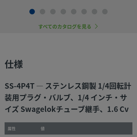
システム設計者およびユーザーは、製品カタログの内容をす
ご覧になった上で、安全な製品の選定を行ってください。 安
トラブルなく機能するよう、システム全体の設計を考慮して
品をご選定ください。 機能、材質の適合性、数値データなど
すべてのカタログを見る
慮し製品を選定すること、また、適切な取り付け、操作およ
ンテナンスを行うのは、システム設計者およびユーザーの責
すので、十分にご注意ください。
仕様
スウェージロック製品、または工業設計規格に準拠していな
品（Swagelokチューブ継手エンド・コネクションを含む）
社製品との混用や互換は絶対に行わないでください。
SS-4P4T — ステンレス鋼製 1/4回転計
装用プラグ・バルブ、1/4 インチ・サ
イズ Swagelokチューブ継手、1.6 Cv
©
2026
Swagelok Company.
All rights reserved.
属性
値