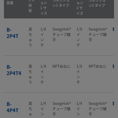
型番
ョン
ョン
材
ン1 タイプ
ン2 タイプ
1 サ
2 サ
質
イズ
イズ
B-
真
1/8
Swagelok®
1/8
Swagelok®
製
ち
イ
チューブ継
イ
チューブ継
2P4T
ゅ
ン
手
ン
手
う
チ
チ
B-
真
1/8
NPTめねじ
1/8
NPTめねじ
製
ち
イ
イ
2P4T4
ゅ
ン
ン
う
チ
チ
B-
真
1/4
Swagelok®
1/4
Swagelok®
製
ち
イ
チューブ継
イ
チューブ継
4P4T
ゅ
ン
手
ン
手