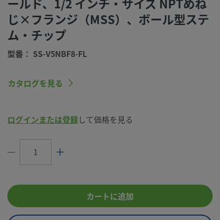
ールド、1/2 インチ・サイズ NPTめね
コネクション2 サイズ
計装用接続
じ×フランジ（MSS）、ボール型ステ
コネクション2 タイプ
フランジ
ム・チップ
最高温度、°F (°C)
450 (232)
型番： SS-V5NBF8-FL
最低温度、 °F (°C)
-20 (-28)
eClass (4.1)
37010269
カタログを見る
eClass (5.1.4)
37010269
eClass (6.0)
37010269
ログインまたは登録
して価格を見る
eClass (6.1)
37010269
eClass (10.1)
37010269
UNSPSC (4.03)
40141600
カートに追加
UNSPSC (10.0)
40141600
UNSPSC (11.0501)
40141600