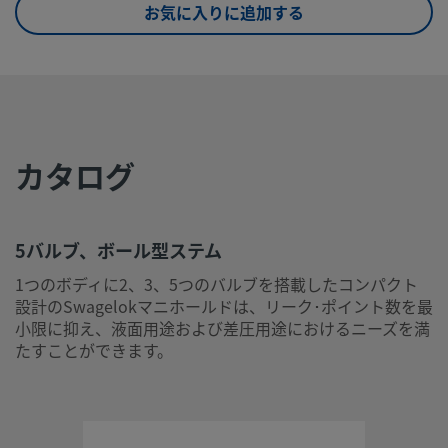
お気に入りに追加する
UNSPSC (13.0601)
40141600
UNSPSC (15.1)
40141600
UNSPSC (17.1001)
40141602
カタログ
5バルブ、ボール型ステム
1つのボディに2、3、5つのバルブを搭載したコンパクト設計
Swagelokマニホールドは、リーク･ポイント数を最小限に抑
5バルブ、ボール型ステム
液面用途および差圧用途におけるニーズを満たすことができ
す。
1つのボディに2、3、5つのバルブを搭載したコンパクト
設計のSwagelokマニホールドは、リーク･ポイント数を最
ログインまたは登録
して価格を見る
小限に抑え、液面用途および差圧用途におけるニーズを満
たすことができます。
お問い合わせ
本製品に関するご質問は、担当のスウェージロック指定販売
までお問い合わせください。指定販売会社は、投資を最大限