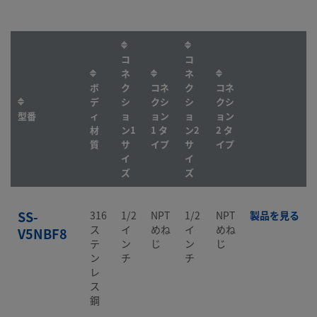
コ
コ
ネ
ネ
ボ
ク
コネ
ク
コネ
デ
シ
クシ
シ
クシ
型番
ィ
ョ
ョン
ョ
ョン
材
ン1
1 タ
ン2
2 タ
質
サ
イプ
サ
イプ
イ
イ
ズ
ズ
SS-
316
1/2
NPT
1/2
NPT
製品を見る
ス
イ
めね
イ
めね
V5NBF8
テ
ン
じ
ン
じ
ン
チ
チ
レ
ス
鋼