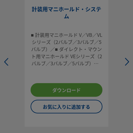
用するためのアドバイスも提供いたします。
計装用マニホールド・システ
お問い合わせ
ム
■ 計装用マニホールド V／VB／VL
システム設計者およびユーザーは、製品カタログの内容をす
シリーズ（2バルブ／3バルブ／5
ご覧になった上で、安全な製品の選定を行ってください。 安
バルブ）／■ ダイレクト・マウン
トラブルなく機能するよう、システム全体の設計を考慮して
ト用マニホールド VEシリーズ（2
品をご選定ください。 機能、材質の適合性、数値データなど
バルブ／3バルブ／5バルブ）／■
慮し製品を選定すること、また、適切な取り付け、操作およ
リモート・マウント用マニホール
ンテナンスを行うのは、システム設計者およびユーザーの責
ド（2バルブ）／■ 計装用モジュ
すので、十分にご注意ください。
ラー85システム／■ API 624によ
ダウンロード
る低排出認証付き製品もございま
スウェージロック製品、または工業設計規格に準拠していな
す（ダイレクト・マウント用／リ
品（Swagelokチューブ継手エンド・コネクションを含む）
モート・マウント用マニホールド
お気に入りに追加する
社製品との混用や互換は絶対に行わないでください。
およびモジュラー85システムの場
合）