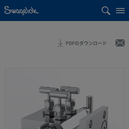
text.skipToContent
text.skipToNavigation
検
メ
索
ニ
ュ
ー
PDFのダウンロード
を
開
く