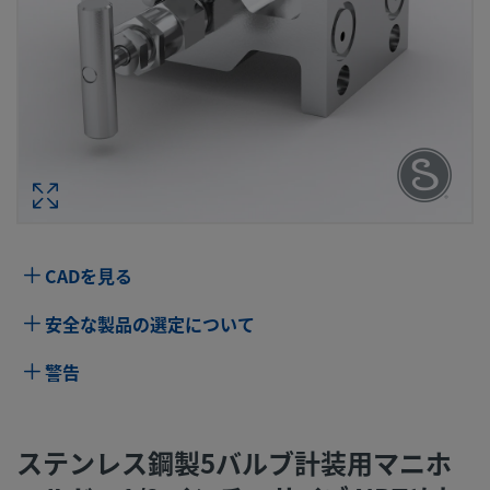
ステンレス鋼製5バルブ計装用マニホ
ド、1/2 インチ・サイズ NPTめねじ×フ
ジ（MSS）、ボール型ステム・チ
型番： SS-V5NB
仕様
CADを見る
属性
値
安全な製品の選定について
ボディ材質
316 ステンレス鋼
警告
コネクション1 サイズ
1/2 インチ
コネクション1 タイプ
NPTめねじ
ステンレス鋼製5バルブ計装用マニホ