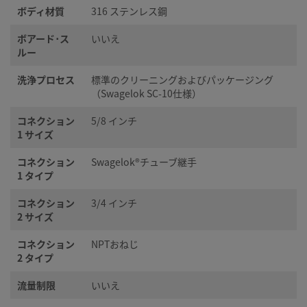
ボディ材質
316 ステンレス鋼
ボアード･ス
いいえ
ルー
洗浄プロセス
標準のクリーニングおよびパッケージング
（Swagelok SC-10仕様）
コネクション
5/8 インチ
1 サイズ
コネクション
Swagelok®チューブ継手
1 タイプ
コネクション
3/4 インチ
2 サイズ
コネクション
NPTおねじ
2 タイプ
流量制限
いいえ