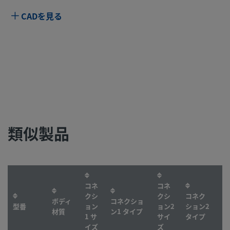
CADを見る
類似製品
コネ
コネ
クシ
クシ
コネク
ボディ
コネクショ
型番
ョン
ョン2
ション2
材質
ン1 タイプ
1 サ
サイ
タイプ
イズ
ズ