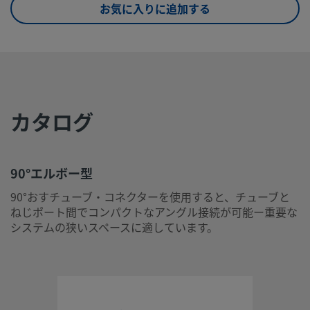
お気に入りに追加する
eClass (10.1)
37020501
UNSPSC (4.03)
40142603
UNSPSC (10.0)
40142613
UNSPSC
40142604
カタログ
(11.0501)
UNSPSC
40183101
(13.0601)
90°エルボー型
UNSPSC (15.1)
40183101
90°おすチューブ・コネクターを使用すると、チューブと
ねじポート間でコンパクトなアングル接続が可能ー重要な
UNSPSC
40183101
システムの狭いスペースに適しています。
(17.1001)
90°エルボー型
90°おすチューブ・コネクターを使用すると、チューブとねじ
ト間でコンパクトなアングル接続が可能ー重要なシステムの