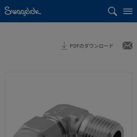
text.skipToContent
text.skipToNavigation
検
メ
索
ニ
ュ
ー
PDFのダウンロード
を
開
く