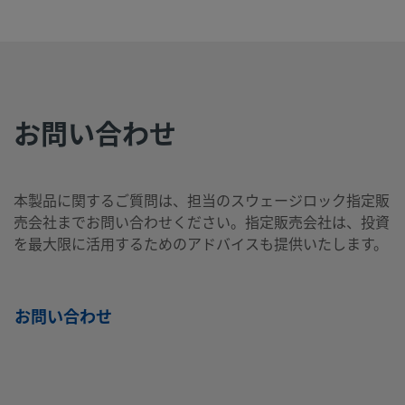
B-
真ちゅ
1/16
Swagelok®
1/8
NPTお
製
う
イン
チューブ継
イン
ねじ
100-
チ
手
チ
2-2
お問い合わせ
B-
真ちゅ
5/8
Swagelok®
3/4
NPTお
製
う
イン
チューブ継
イン
ねじ
1010-
チ
手
チ
2-12
本製品に関するご質問は、担当のスウェージロック指定販
売会社までお問い合わせください。指定販売会社は、投資
を最大限に活用するためのアドバイスも提供いたします。
B-
真ちゅ
5/8
Swagelok®
1/2
NPTお
製
う
イン
チューブ継
イン
ねじ
1010-
チ
手
チ
2-8
お問い合わせ
B-
真ちゅ
10
Swagelok®
1/4
NPTお
製
う
mm
チューブ継
イン
ねじ
10M0-
手
チ