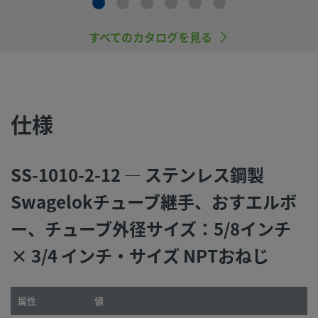
ンテナンスを行うのは、システム設計者およびユーザーの責
すので、十分にご注意ください。
すべてのカタログを見る
スウェージロック製品、または工業設計規格に準拠していな
品（Swagelokチューブ継手エンド・コネクションを含む）
社製品との混用や互換は絶対に行わないでください。
仕様
©
SS-1010-2-12 — ステンレス鋼製
2026
Swagelok Company.
All rights reserved.
Swagelokチューブ継手、おすエルボ
ー、チューブ外径サイズ：5/8インチ
× 3/4 インチ・サイズ NPTおねじ
属性
値