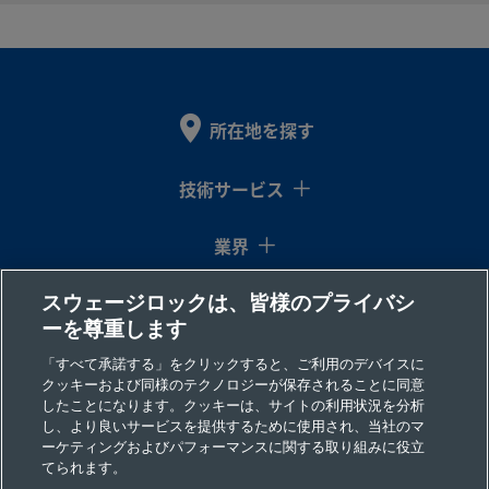
2-4
B-
真ちゅ
10
Swagelok®
1/4
ISO管用
製
う
mm
チューブ継
イン
テーパ
10M0-
所在地を探す
手
チ
ーおね
2-4RT
じ
技術サービス
業界
B-
真ちゅ
10
Swagelok®
3/8
ISO管用
製
う
mm
チューブ継
イン
テーパ
10M0-
手
チ
ーおね
スウェージロックは、皆様のプライバシ
コラム
2-6RT
じ
ーを尊重します
リソース
「すべて承諾する」をクリックすると、ご利用のデバイスに
クッキーおよび同様のテクノロジーが保存されることに同意
B-
真ちゅ
3/4
Swagelok®
3/4
NPTお
製
したことになります。クッキーは、サイトの利用状況を分析
会社情報
し、より良いサービスを提供するために使用され、当社のマ
う
イン
チューブ継
イン
ねじ
1210-
ーケティングおよびパフォーマンスに関する取り組みに役立
チ
手
チ
2-12
てられます。