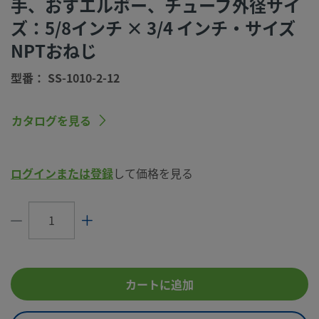
手、おすエルボー、チューブ外径サイ
（Swagelok SC-10仕様）
ズ：5/8インチ × 3/4 インチ・サイズ
コネクション1
5/8 インチ
サイズ
NPTおねじ
コネクション1
Swagelok®チューブ継手
型番： SS-1010-2-12
タイプ
コネクション2
3/4 インチ
カタログを見る
サイズ
コネクション2
NPTおねじ
タイプ
ログインまたは登録
して価格を見る
流量制限
いいえ
eClass (4.1)
37020715
eClass (5.1.4)
37020501
カートに追加
eClass (6.0)
37020501
eClass (6.1)
37020501