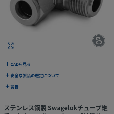
ステンレス鋼製 SWAGELOKチューブ継
おすエルボー、チューブ外径サイズ：5/
ンチ × 3/4 インチ・サイズ NPT
型番： SS-1010
仕様
CADを見る
属性
値
安全な製品の選定について
ボディ材質
316 ステンレス鋼
警告
ボアード･スル
いいえ
ー
ステンレス鋼製 Swagelokチューブ継
洗浄プロセス
標準のクリーニングおよびパッケージング