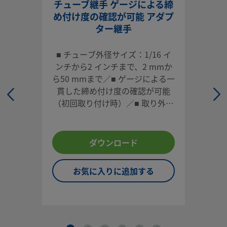
チューブ継手 ゲージによる締
スペースに適しています。
め付け度の確認が可能 アダプ
ター継手
ログインまたは登録
して価格を見る
お問い合わせ
■ チューブ外径サイズ：1/16 イ
ンチから2 インチまで、2 mmか
ら50 mmまで／■ ゲージによる一
本製品に関するご質問は、担当のスウェージロック指定販売
貫した締め付け度の確認が可能
までお問い合わせください。指定販売会社は、投資を最大限
（初回取り付け時）／■ 取り外し
用するためのアドバイスも提供いたします。
や再取り付けが容易／■ 各種材
お問い合わせ
質、多様な形状／■ 高い信頼性と
性能
ダウンロード
システム設計者およびユーザーは、製品カタログの内容をす
お気に入りに追加する
ご覧になった上で、安全な製品の選定を行ってください。 安
トラブルなく機能するよう、システム全体の設計を考慮して
品をご選定ください。 機能、材質の適合性、数値データなど
慮し製品を選定すること、また、適切な取り付け、操作およ