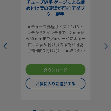
90°おすチューブ・コネクターを使用すると、チューブとねじ
チューブ継手 ゲージによる締
ト間でコンパクトなアングル接続が可能ー重要なシステムの
め付け度の確認が可能 アダプ
スペースに適しています。
ター継手
ログインまたは登録
して価格を見る
■ チューブ外径サイズ：1/16 イ
ンチから2 インチまで、2 mmか
お問い合わせ
ら50 mmまで／■ ゲージによる一
貫した締め付け度の確認が可能
本製品に関するご質問は、担当のスウェージロック指定販売
（初回取り付け時）／■ 取り外し
までお問い合わせください。指定販売会社は、投資を最大限
や再取り付けが容易／■ 各種材
用するためのアドバイスも提供いたします。
質、多様な形状／■ 高い信頼性と
性能
お問い合わせ
ダウンロード
お気に入りに追加する
システム設計者およびユーザーは、製品カタログの内容をす
ご覧になった上で、安全な製品の選定を行ってください。 安
トラブルなく機能するよう、システム全体の設計を考慮して
品をご選定ください。 機能、材質の適合性、数値データなど