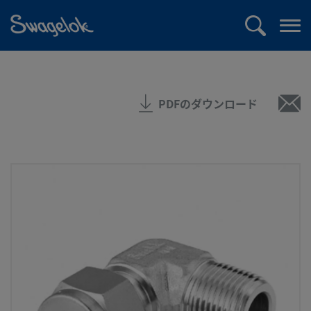
text.skipToContent
text.skipToNavigation
検
メ
索
ニ
ュ
ー
PDFのダウンロード
を
開
く