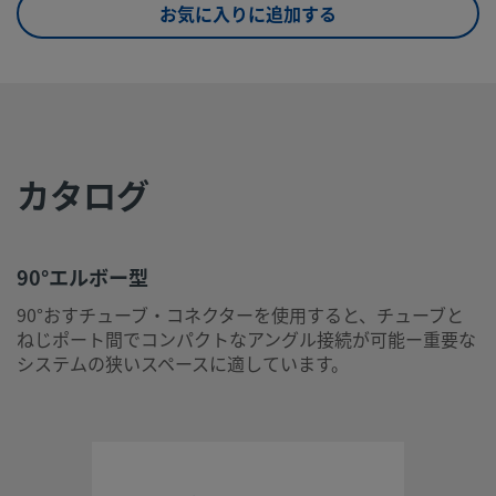
お気に入りに追加する
eClass (6.1)
37020501
eClass (10.1)
37020501
UNSPSC (4.03)
40142603
UNSPSC (10.0)
40142613
カタログ
UNSPSC
40142604
(11.0501)
UNSPSC
40183101
90°エルボー型
(13.0601)
90°おすチューブ・コネクターを使用すると、チューブと
ねじポート間でコンパクトなアングル接続が可能ー重要な
UNSPSC (15.1)
40183101
システムの狭いスペースに適しています。
UNSPSC
40183101
(17.1001)
90°エルボー型