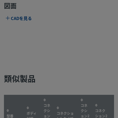
図面
CADを見る
類似製品
コネ
コネ
クシ
クシ
コネク
ボディ
コネクショ
型番
ョン
ョン2
ション2