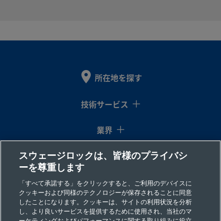
う
mm
チューブ継
イン
ねじ
10M0-
手
チ
2-4
B-
真ちゅ
10
Swagelok®
1/4
ISO管用
製
う
mm
チューブ継
イン
テーパ
10M0-
所在地を探す
手
チ
ーおね
2-4RT
じ
技術サービス
業界
B-
真ちゅ
10
Swagelok®
3/8
ISO管用
製
う
mm
チューブ継
イン
テーパ
10M0-
手
チ
ーおね
スウェージロックは、皆様のプライバシ
コラム
2-6RT
じ
ーを尊重します
リソース
「すべて承諾する」をクリックすると、ご利用のデバイスに
クッキーおよび同様のテクノロジーが保存されることに同意
B-
真ちゅ
3/4
Swagelok®
3/4
NPTお
製
したことになります。クッキーは、サイトの利用状況を分析
会社情報
し、より良いサービスを提供するために使用され、当社のマ
う
イン
チューブ継
イン
ねじ
1210-
ーケティングおよびパフォーマンスに関する取り組みに役立