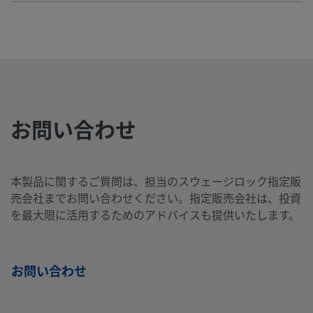
B-
真ちゅ
1/16
Swagelok®
1/8
NPTお
製
う
イン
チューブ継
イン
ねじ
100-
チ
手
チ
2-2
お問い合わせ
B-
真ちゅ
5/8
Swagelok®
3/4
NPTお
製
う
イン
チューブ継
イン
ねじ
1010-
チ
手
チ
2-12
本製品に関するご質問は、担当のスウェージロック指定販
売会社までお問い合わせください。指定販売会社は、投資
を最大限に活用するためのアドバイスも提供いたします。
B-
真ちゅ
5/8
Swagelok®
1/2
NPTお
製
う
イン
チューブ継
イン
ねじ
1010-
チ
手
チ
2-8
お問い合わせ
B-
真ちゅ
10
Swagelok®
1/4
NPTお
製