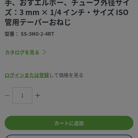
手、おすエルボー、チューブ外径サイ
洗浄プロセス
標準のクリーニングおよびパッケージング
ズ：3 mm × 1/4 インチ・サイズ ISO
（Swagelok SC-10仕様）
管用テーパーおねじ
コネクション1
3 mm
サイズ
型番： SS-3M0-2-4RT
コネクション1
Swagelok®チューブ継手
タイプ
カタログを見る
コネクション2
1/4 インチ
サイズ
ログインまたは登録
して価格を見る
コネクション2
ISO管用テーパーおねじ
タイプ
流量制限
いいえ
eClass (4.1)
37020715
eClass (5.1.4)
37020501
カートに追加
eClass (6.0)
37020501