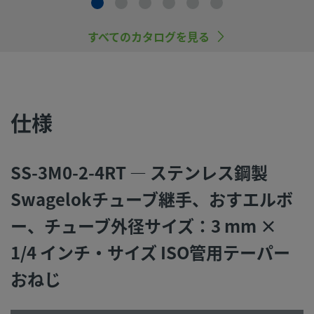
慮し製品を選定すること、また、適切な取り付け、操作およ
ンテナンスを行うのは、システム設計者およびユーザーの責
すべてのカタログを見る
すので、十分にご注意ください。
スウェージロック製品、または工業設計規格に準拠していな
品（Swagelokチューブ継手エンド・コネクションを含む）
社製品との混用や互換は絶対に行わないでください。
仕様
SS-3M0-2-4RT — ステンレス鋼製
©
2026
Swagelok Company.
All rights reserved.
Swagelokチューブ継手、おすエルボ
ー、チューブ外径サイズ：3 mm ×
1/4 インチ・サイズ ISO管用テーパー
おねじ