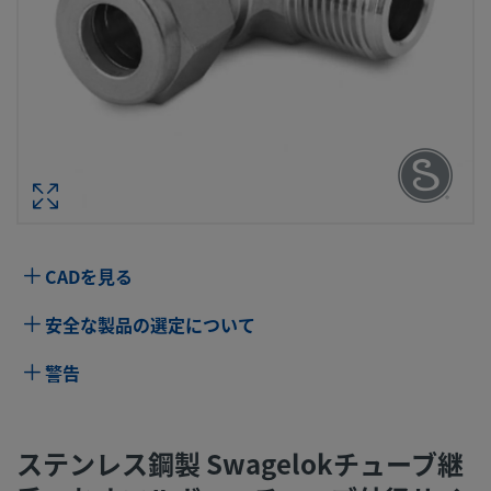
ステンレス鋼製 SWAGELOKチューブ継
おすエルボー、チューブ外径サイズ：3 
× 1/4 インチ・サイズ ISO管用テーパ
型番： SS-3M0-
CADを見る
仕様
安全な製品の選定について
属性
値
警告
ボディ材質
316 ステンレス鋼
ボアード･スル
いいえ
ステンレス鋼製 Swagelokチューブ継
ー