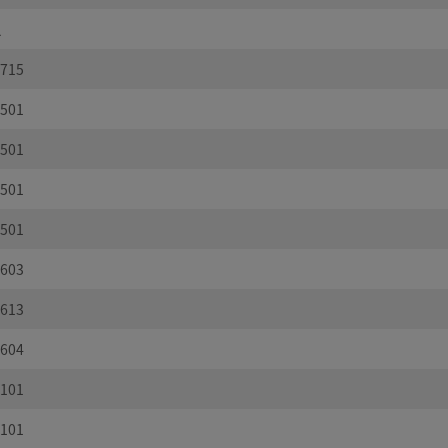
え
715
501
501
501
501
603
613
604
101
101