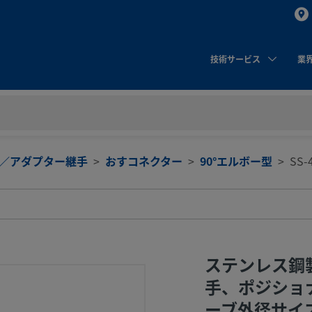
技術サービス
業
／アダプター継手
おすコネクター
90°エルボー型
SS-
ステンレス鋼製
手、ポジショ
ーブ外径サイズ 1