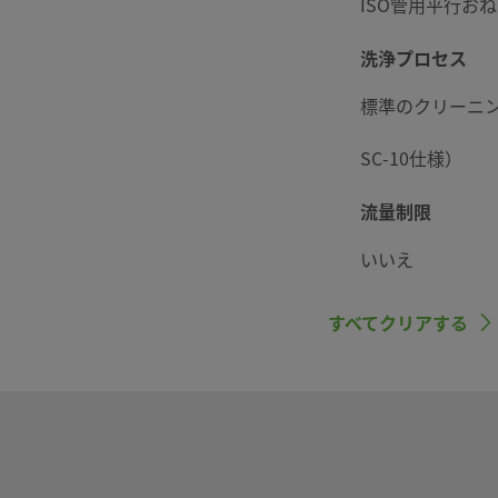
ISO管用平行お
洗浄プロセス
標準のクリーニン
SC-10仕様）
流量制限
いいえ
ボアード･スルー
すべてクリアする
いいえ