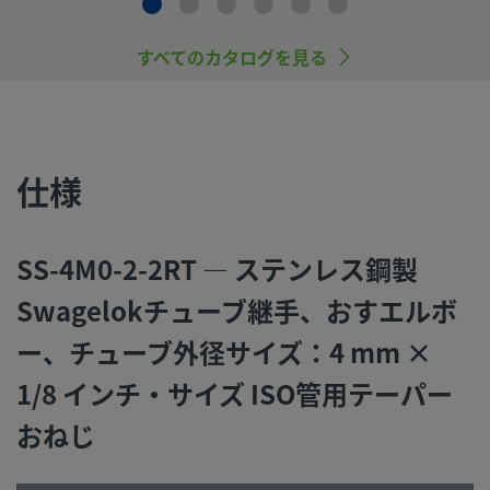
慮し製品を選定すること、また、適切な取り付け、操作およ
ンテナンスを行うのは、システム設計者およびユーザーの責
すべてのカタログを見る
すので、十分にご注意ください。
スウェージロック製品、または工業設計規格に準拠していな
品（Swagelokチューブ継手エンド・コネクションを含む）
社製品との混用や互換は絶対に行わないでください。
仕様
SS-4M0-2-2RT — ステンレス鋼製
©
2026
Swagelok Company.
All rights reserved.
Swagelokチューブ継手、おすエルボ
ー、チューブ外径サイズ：4 mm ×
1/8 インチ・サイズ ISO管用テーパー
おねじ