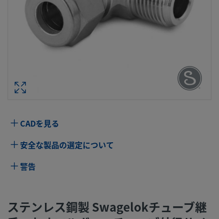
ステンレス鋼製 SWAGELOKチューブ継
おすエルボー、チューブ外径サイズ：4 
× 1/8 インチ・サイズ ISO管用テーパ
型番： SS-4M0-
CADを見る
仕様
安全な製品の選定について
属性
値
警告
ボディ材質
316 ステンレス鋼
ボアード･スル
いいえ
ステンレス鋼製 Swagelokチューブ継
ー