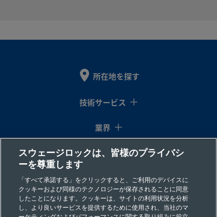
う
mm
チューブ継
イン
ねじ
10M0-
手
チ
2-4
B-
真ちゅ
10
Swagelok®
1/4
ISO管用
製
う
mm
チューブ継
イン
テーパ
10M0-
所在地を探す
手
チ
ーおね
2-4RT
じ
技術サービス
業界
B-
真ちゅ
10
Swagelok®
3/8
ISO管用
製
う
mm
チューブ継
イン
テーパ
10M0-
手
チ
ーおね
スウェージロックは、皆様のプライバシ
コラム
2-6RT
じ
ーを尊重します
リソース
「すべて承諾する」をクリックすると、ご利用のデバイスに
クッキーおよび同様のテクノロジーが保存されることに同意
B-
真ちゅ
3/4
Swagelok®
3/4
NPTお
製
したことになります。クッキーは、サイトの利用状況を分析
会社情報
し、より良いサービスを提供するために使用され、当社のマ
う
イン
チューブ継
イン
ねじ
1210-
ーケティングおよびパフォーマンスに関する取り組みに役立