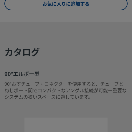
お気に入りに追加する
eClass (6.1)
37020501
eClass (10.1)
37020501
UNSPSC (4.03)
40142603
UNSPSC (10.0)
40142613
カタログ
UNSPSC
40142604
(11.0501)
UNSPSC
40183101
90°エルボー型
(13.0601)
90°おすチューブ・コネクターを使用すると、チューブと
ねじポート間でコンパクトなアングル接続が可能ー重要な
UNSPSC (15.1)
40183101
システムの狭いスペースに適しています。
UNSPSC
40183101
(17.1001)
90°エルボー型