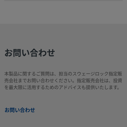
B-
真ちゅ
1/16
Swagelok®
1/8
NPTお
製
う
イン
チューブ継
イン
ねじ
100-
チ
手
チ
2-2
お問い合わせ
B-
真ちゅ
5/8
Swagelok®
3/4
NPTお
製
う
イン
チューブ継
イン
ねじ
1010-
チ
手
チ
2-12
本製品に関するご質問は、担当のスウェージロック指定販
売会社までお問い合わせください。指定販売会社は、投資
を最大限に活用するためのアドバイスも提供いたします。
B-
真ちゅ
5/8
Swagelok®
1/2
NPTお
製
う
イン
チューブ継
イン
ねじ
1010-
チ
手
チ
2-8
お問い合わせ
B-
真ちゅ
10
Swagelok®
1/4
NPTお
製