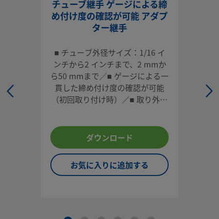
90°おすチューブ・コネクターを使用すると、チューブとねじ
チューブ継手 ゲージによる締
ト間でコンパクトなアングル接続が可能ー重要なシステムの
め付け度の確認が可能 アダプ
スペースに適しています。
ター継手
ログインまたは登録
して価格を見る
■ チューブ外径サイズ：1/16 イ
ンチから2 インチまで、2 mmか
お問い合わせ
ら50 mmまで／■ ゲージによる一
貫した締め付け度の確認が可能
本製品に関するご質問は、担当のスウェージロック指定販売
（初回取り付け時）／■ 取り外し
までお問い合わせください。指定販売会社は、投資を最大限
や再取り付けが容易／■ 各種材
用するためのアドバイスも提供いたします。
質、多様な形状／■ 高い信頼性と
性能
お問い合わせ
ダウンロード
お気に入りに追加する
システム設計者およびユーザーは、製品カタログの内容をす
ご覧になった上で、安全な製品の選定を行ってください。 安
トラブルなく機能するよう、システム全体の設計を考慮して
品をご選定ください。 機能、材質の適合性、数値データなど