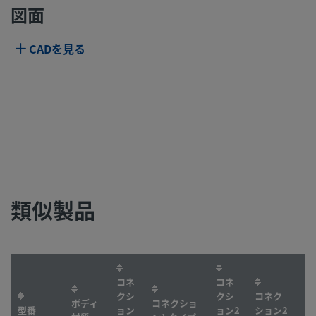
図面
CADを見る
類似製品
コネ
コネ
クシ
クシ
コネク
ボディ
コネクショ
型番
ョン
ョン2
ション2