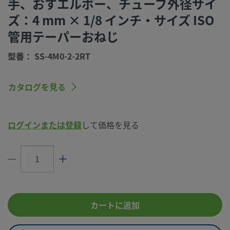
手、おすエルボー、チューブ外径サイ
洗浄プロセス
標準のクリーニングおよびパッケージング
ズ：4 mm × 1/8 インチ・サイズ ISO
（Swagelok SC-10仕様）
管用テーパーおねじ
コネクション1
4 mm
サイズ
型番： SS-4M0-2-2RT
コネクション1
Swagelok®チューブ継手
タイプ
カタログを見る
コネクション2
1/8 インチ
サイズ
ログインまたは登録
して価格を見る
コネクション2
ISO管用テーパーおねじ
タイプ
流量制限
いいえ
eClass (4.1)
37020715
eClass (5.1.4)
37020501
カートに追加
eClass (6.0)
37020501