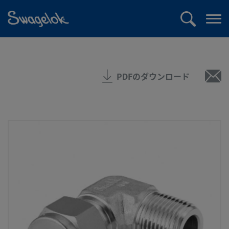
text.skipToContent
text.skipToNavigation
検
メ
索
ニ
ュ
ー
PDFのダウンロード
を
開
く