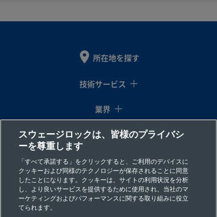
う
チ
チ
じ
B-
真
1/2
Swagelok®
1/2
NPT
製品を見る
ち
イ
チューブ継
イ
め
810-
所在地を探す
ゅ
ン
手
ン
ね
8-8
う
チ
チ
じ
技術サービス
業界
S-
炭
1/2
Swagelok®
1/2
NPT
製品を見る
素
イ
チューブ継
イ
め
810-
鋼
ン
手
ン
ね
8-8
スウェージロックは、皆様のプライバシ
コラム
チ
チ
チ
じ
ーを尊重します
ュ
ー
リソース
「すべて承諾する」をクリックすると、ご利用のデバイスに
ブ
クッキーおよび同様のテクノロジーが保存されることに同意
したことになります。クッキーは、サイトの利用状況を分析
会社情報
し、より良いサービスを提供するために使用され、当社のマ
ーケティングおよびパフォーマンスに関する取り組みに役立
SS-
316
5/8
Swagelok®
1/2
NPT
製品を見る
てられます。
ス
イ
チューブ継
イ
め