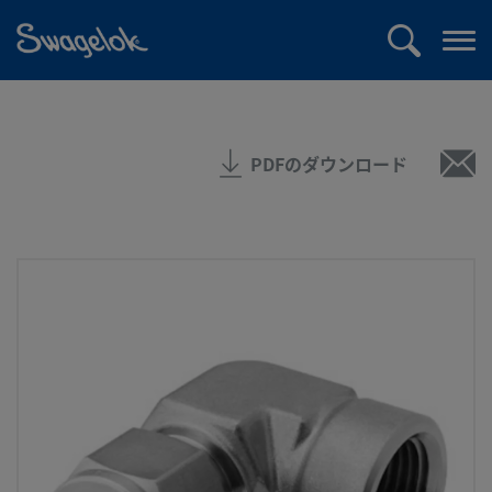
text.skipToContent
text.skipToNavigation
検
メ
索
ニ
ュ
ー
PDFのダウンロード
を
開
く