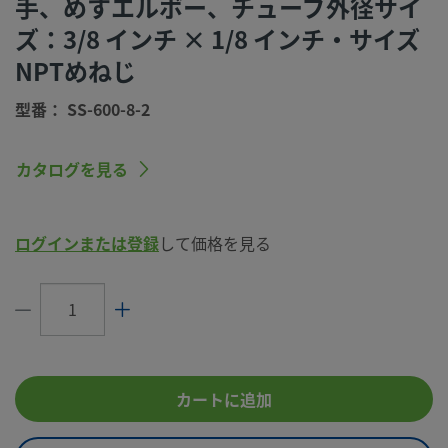
手、めすエルボー、チューブ外径サイ
（Swagelok SC-10仕様）
ズ：3/8 インチ × 1/8 インチ・サイズ
コネクション1
3/8 インチ
サイズ
NPTめねじ
コネクション1
Swagelok®チューブ継手
型番： SS-600-8-2
タイプ
コネクション2
1/8 インチ
カタログを見る
サイズ
コネクション2
NPTめねじ
タイプ
ログインまたは登録
して価格を見る
流量制限
いいえ
eClass (4.1)
37020715
eClass (5.1.4)
37020501
カートに追加
eClass (6.0)
37020501
eClass (6.1)
37020501