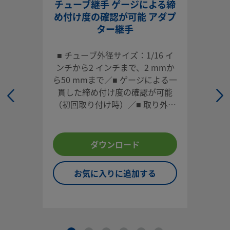
チューブ継手 ゲージによる締
れの方向付けに適しています。
め付け度の確認が可能 アダプ
ター継手
ログインまたは登録
して価格を見る
お問い合わせ
■ チューブ外径サイズ：1/16 イ
ンチから2 インチまで、2 mmか
ら50 mmまで／■ ゲージによる一
本製品に関するご質問は、担当のスウェージロック指定販売
貫した締め付け度の確認が可能
までお問い合わせください。指定販売会社は、投資を最大限
（初回取り付け時）／■ 取り外し
用するためのアドバイスも提供いたします。
や再取り付けが容易／■ 各種材
お問い合わせ
質、多様な形状／■ 高い信頼性と
性能
ダウンロード
システム設計者およびユーザーは、製品カタログの内容をす
お気に入りに追加する
ご覧になった上で、安全な製品の選定を行ってください。 安
トラブルなく機能するよう、システム全体の設計を考慮して
品をご選定ください。 機能、材質の適合性、数値データなど
慮し製品を選定すること、また、適切な取り付け、操作およ