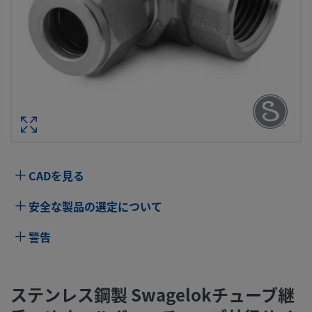
ステンレス鋼製 SWAGELOKチューブ継
めすエルボー、チューブ外径サイズ：3/8
ンチ × 1/8 インチ・サイズ NPT
型番： SS-60
仕様
CADを見る
属性
値
安全な製品の選定について
ボディ材質
316 ステンレス鋼
警告
ボアード･スル
いいえ
ー
ステンレス鋼製 Swagelokチューブ継
洗浄プロセス
標準のクリーニングおよびパッケージング