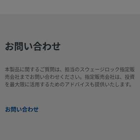
ゅ
ン
手
ン
ね
8-4
う
チ
チ
じ
B-
真
1/4
Swagelok®
3/8
NPT
製品を見る
ち
イ
チューブ継
イ
め
400-
お問い合わせ
ゅ
ン
手
ン
ね
8-6
う
チ
チ
じ
本製品に関するご質問は、担当のスウェージロック指定販
売会社までお問い合わせください。指定販売会社は、投資
B-
真
3/8
Swagelok®
1/4
NPT
製品を見る
を最大限に活用するためのアドバイスも提供いたします。
ち
イ
チューブ継
イ
め
600-
ゅ
ン
手
ン
ね
8-4
う
チ
チ
じ
お問い合わせ
B-
真
3/8
Swagelok®
3/8
NPT
製品を見る
ち
イ
チューブ継
イ
め
600-
ゅ
ン
手
ン
ね
8-6