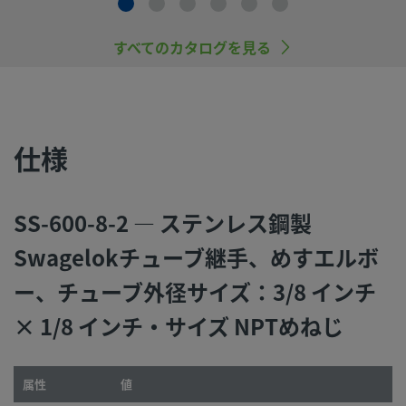
ンテナンスを行うのは、システム設計者およびユーザーの責
すので、十分にご注意ください。
すべてのカタログを見る
スウェージロック製品、または工業設計規格に準拠していな
品（Swagelokチューブ継手エンド・コネクションを含む）
社製品との混用や互換は絶対に行わないでください。
仕様
©
SS-600-8-2 — ステンレス鋼製
2026
Swagelok Company.
All rights reserved.
Swagelokチューブ継手、めすエルボ
ー、チューブ外径サイズ：3/8 インチ
× 1/8 インチ・サイズ NPTめねじ
属性
値