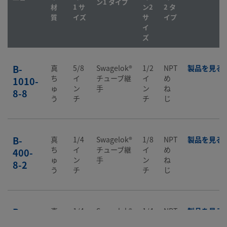
ン1 タイプ
材
1 サ
ン2
2 タ
質
イズ
サ
イプ
イ
ズ
B-
真
5/8
Swagelok®
1/2
NPT
製品を見る
ち
イ
チューブ継
イ
め
1010-
ゅ
ン
手
ン
ね
8-8
う
チ
チ
じ
B-
真
1/4
Swagelok®
1/8
NPT
製品を見る
ち
イ
チューブ継
イ
め
400-
ゅ
ン
手
ン
ね
8-2
う
チ
チ
じ
B-
真
1/4
Swagelok®
1/4
NPT
製品を見る
ち
イ
チューブ継
イ
め
400-