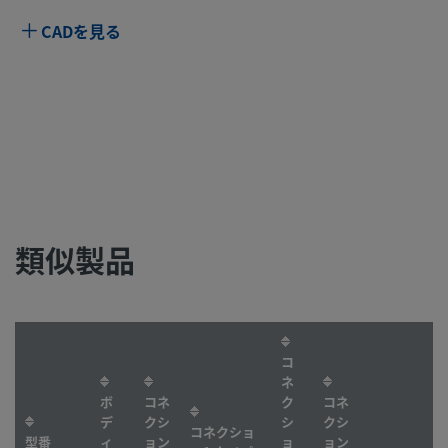
CADを見る
類似製品
コ
ネ
ボ
コネ
ク
コネ
デ
クシ
シ
クシ
コネクショ
型番
ィ
ョン
ョ
ョン