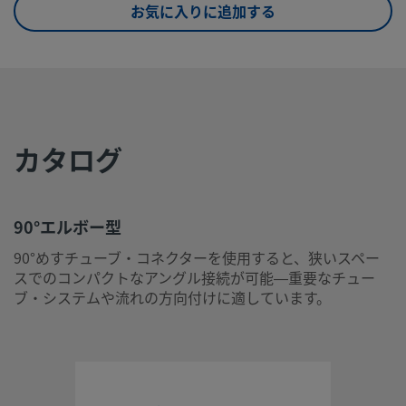
お気に入りに追加する
eClass (10.1)
37020501
UNSPSC (4.03)
40142603
UNSPSC (10.0)
40142613
UNSPSC
40142604
カタログ
(11.0501)
UNSPSC
40183101
(13.0601)
90°エルボー型
UNSPSC (15.1)
40183101
90°めすチューブ・コネクターを使用すると、狭いスペー
スでのコンパクトなアングル接続が可能―重要なチュー
UNSPSC
40183101
ブ・システムや流れの方向付けに適しています。
(17.1001)
90°エルボー型
90°めすチューブ・コネクターを使用すると、狭いスペースで
ンパクトなアングル接続が可能―重要なチューブ・システム