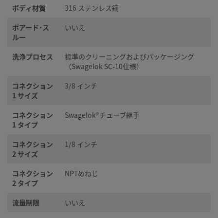
ボディ材質
316 ステンレス鋼
ボアード･ス
いいえ
ルー
洗浄プロセス
標準のクリーニングおよびパッケージング
（Swagelok SC-10仕様）
コネクション
3/8 インチ
1 サイズ
コネクション
Swagelok®チューブ継手
1 タイプ
コネクション
1/8 インチ
2 サイズ
コネクション
NPTめねじ
2 タイプ
流量制限
いいえ