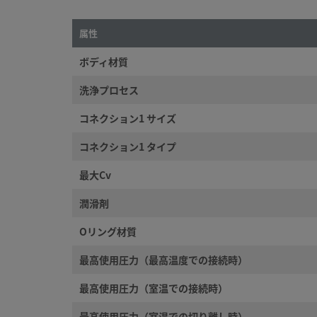
属性
ボディ材質
©
2026
Swagelok Company.
All rights reserved.
洗浄プロセス
コネクション1 サイズ
コネクション1 タイプ
最大Cv
潤滑剤
Oリング材質
最高使用圧力（最高温度での接続時）
最高使用圧力（室温での接続時）
最高使用圧力（室温での切り離し時）