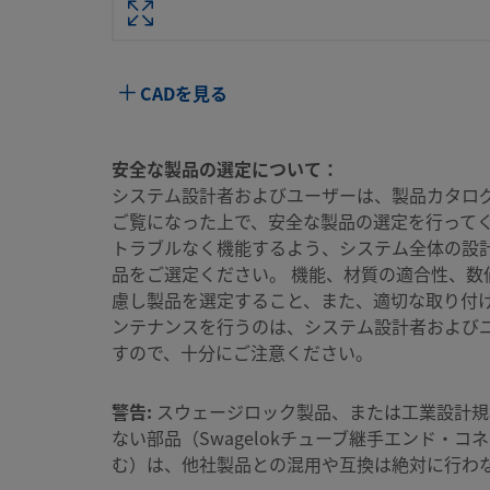
ボディ材質
316 ステンレス鋼
洗浄プロセス
標準のクリーニングおよび
CADを見る
（Swagelok SC-10仕様）
コネクション1 サイズ
1/4 インチ
安全な製品の選定について：
コネクション1 タイプ
NPTめねじ
システム設計者およびユーザーは、製品カタロ
ご覧になった上で、安全な製品の選定を行ってく
最大Cv
0.2 - 標準ボディ、また
トラブルなく機能するよう、システム全体の設
と接続する場合
品をご選定ください。 機能、材質の適合性、数
潤滑剤
Dow Corning 111
慮し製品を選定すること、また、適切な取り付
ンテナンスを行うのは、システム設計者および
Oリング材質
フルオロカーボンFKM
すので、十分にご注意ください。
最高使用圧力（最高温度での接続
250 PSIG @ 400°F／17.2 
時）
警告:
スウェージロック製品、または工業設計規
ない部品（Swagelokチューブ継手エンド・コ
最高使用圧力（室温での接続時）
3000 PSIG @ 70°F／206 B
む）は、他社製品との混用や互換は絶対に行わ