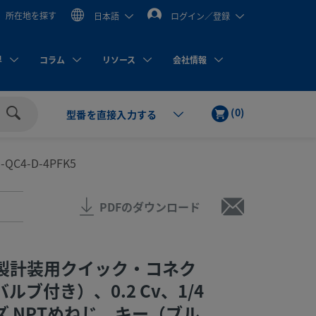
所在地を探す
日本語
ログイン／登録
界
コラム
リソース
会社情報
カ
ア
(
0
)
型番を直接入力する
ー
イ
検
ト
テ
索
ム
-QC4-D-4PFK5
PDFのダウンロード
製計装用クイック・コネク
ルブ付き）、0.2 Cv、1/4
 NPTめねじ、キー（ブル