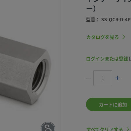
ー）
型番： SS-QC4-D-4P
カタログを見る
ク・コネク
、1/4 イ
ログインまたは登録
（ブルー）
-QC4-D-4PFK5
カートに追加
すべてクリアする