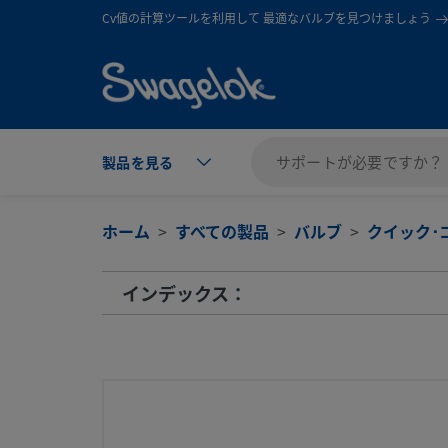
text.skipToContent
text.skipToNavigation
Cv値の計算ツールを利用して 最適なバルブを見つけましょう
製品を見る
ホーム
すべての製品
バルブ
クイック･
インデックス：