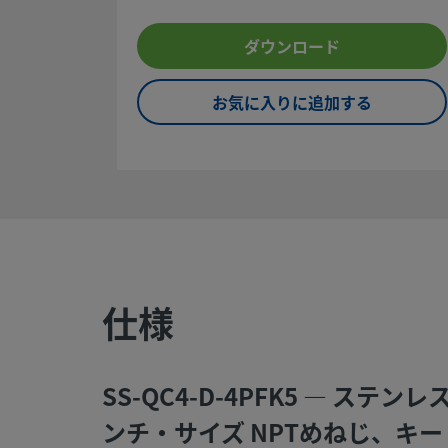
本製品に関するご質問は、担当のスウェージロック指定販売
ダウンロード
ください。指定販売会社は、投資を最大限に活用するための
します。
お気に入りに追加する
お問い合わせ
安全な製品の選定について：
システム設計者およびユーザーは、製品カタログの内容をす
なった上で、安全な製品の選定を行ってください。 安全にト
機能するよう、システム全体の設計を考慮して、製品をご選
い。 機能、材質の適合性、数値データなどを考慮し製品を選
仕様
と、また、適切な取り付け、操作およびメンテナンスを行う
テム設計者およびユーザーの責任ですので、十分にご注意く
SS-QC4-D-4PFK5 — ス
警告:
スウェージロック製品、または工業設計規格に準拠し
品（Swagelokチューブ継手エンド・コネクションを含む）
ンチ・サイズ NPTめねじ、キ
品との混用や互換は絶対に行わないでください。