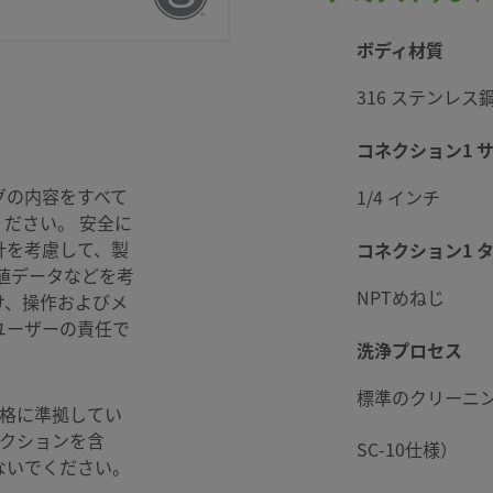
ボディ材質
パッケージング
316 ステンレス
コネクション1 
グの内容をすべて
1/4 インチ
ださい。 安全に
はリバース・フロー型ボディ
計を考慮して、製
コネクション1 
値データなどを考
NPTめねじ
け、操作およびメ
ユーザーの責任で
洗浄プロセス
BAR @ 204℃
標準のクリーニン
格に準拠してい
ネクションを含
SC-10仕様）
AR @ 21℃
ないでください。