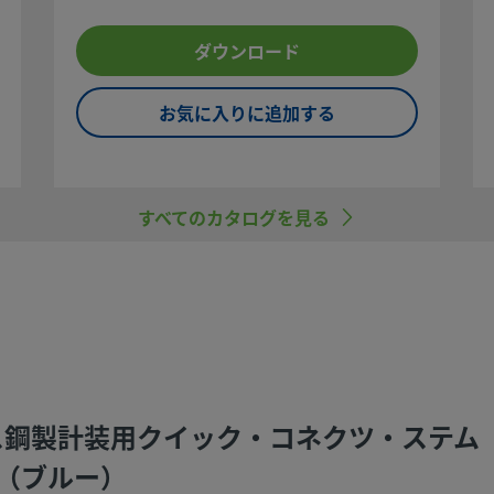
会社までお問い合わせ
ダウンロード
アドバイスも提供いた
お気に入りに追加する
すべてのカタログを見る
べてご覧に
ラブルなく
定くださ
定するこ
のは、シス
ださい。
テンレス鋼製計装用クイック・コネクツ・ステム（バ
ていない部
は、他社製
ー（ブルー）