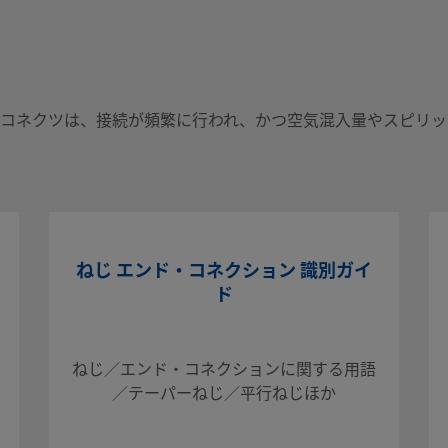
キー付きスリー
ック・コネクツは、接続が頻繁に行われ、かつ空気混入量やスピリ
ねじ エンド・コネクション 識別ガイ
は、接続が頻繁に行われ、
ド
る必要がある用途に適
ねじ／エンド・コネクションに関する用語
／テーパーねじ／平行ねじほか