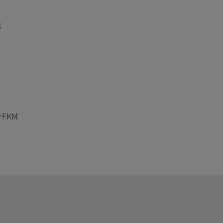
1
FKM
ディ、またはリバース・フロー型ボディと