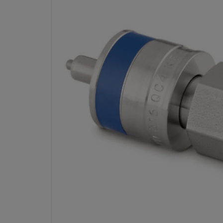
ステンレス鋼製計装用クイッ
ツ・ステム（バルブ付き）、0.2 CV
ンチ・サイズ NPTめねじ、キー
型番： SS
仕様
属性
値