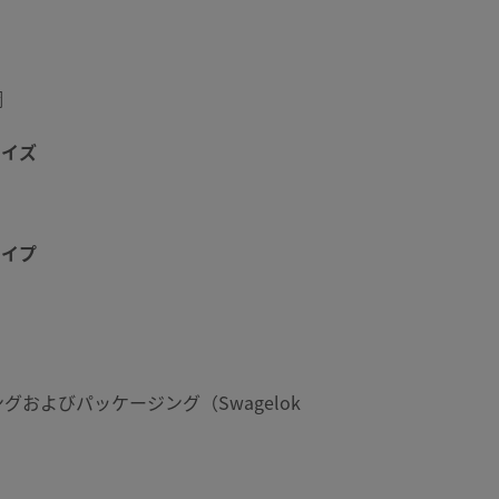
鋼
サイズ
タイプ
グおよびパッケージング（Swagelok