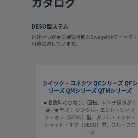
カタログ
UNSPSC (11.0501)
27121701
UNSPSC (13.0601)
27121701
DESO型ステム
UNSPSC (15.1)
27121701
迅速かつ容易に接続可能なSwagelokクイ
用途に適しています。
UNSPSC (17.1001)
27121701
CSVをエクスポートする
DESO型ステム
クイック・コネクツ QCシリーズ QFシ
迅速かつ容易に接続可能なSwagelokクイック・コネクツ
リーズ QMシリーズ QTMシリーズ
かつ空気混入量やスピリッジ（流体流出量）を最小限に抑え
しています。
■ 着脱時のひねり、回転、レンチ操作が不
要／■ 型式： シングル・エンド・シャッ
ログインまたは登録
して価格を見る
ト・オフ（SESO）型、ダブル・エンド・
シャット・オフ（DESO）型、フル・フロ
お問い合わせ
ー型