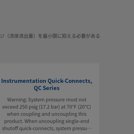
ブ（ブルー）
ッジ（流体流出量）を最小限に抑える必要がある
Instrumentation Quick-Connects,
QC Series
Warning: System pressure must not
exceed 250 psig (17.2 bar) at 70°F (20°C)
when coupling and uncoupling this
product. When uncoupling single-end
shutoff quick-connects, system pressure