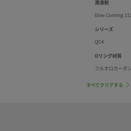
AR @ 21℃
潤滑剤
Dow Corning 11
AR @ 21℃
シリーズ
QC4
）
Oリング材質
フルオロカーボン
最大CV
すべてクリアする
0.2 - 標準ボ
接続する場合
特殊用スリーブ