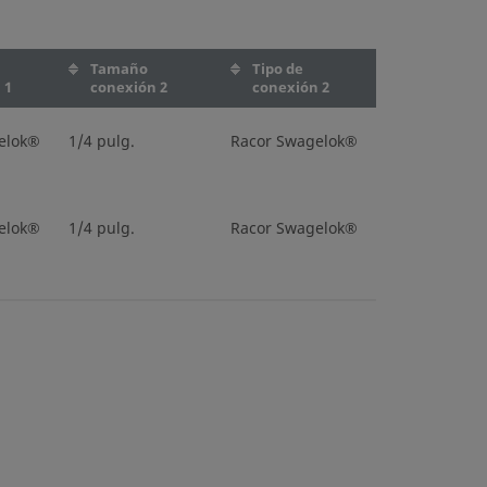
Tamaño
Tipo de
 1
conexión 2
conexión 2
elok®
1/4 pulg.
Racor Swagelok®
elok®
1/4 pulg.
Racor Swagelok®