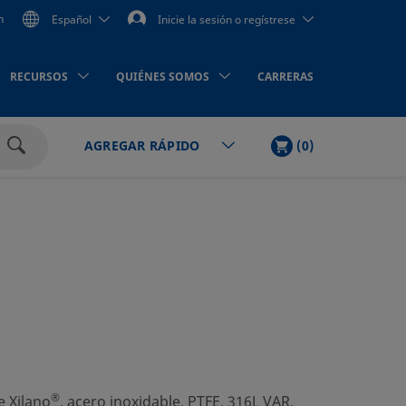
n
Español
Inicie la sesión o regístrese
RECURSOS
QUIÉNES SOMOS
CARRERAS
LISTA
PRODUCTOS
(
0
)
AGREGAR RÁPIDO
DE
Buscar
LA
COMPRA
®
e Xilano
, acero inoxidable, PTFE, 316L VAR,