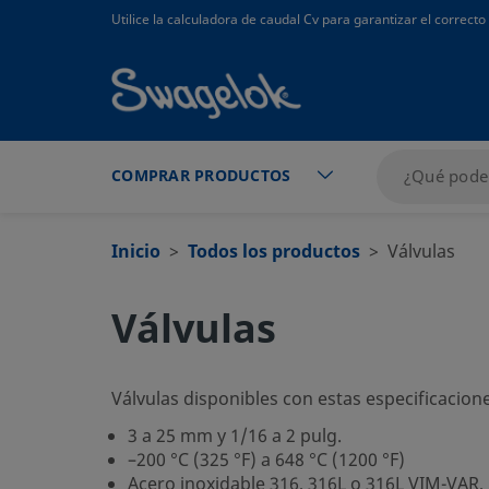
text.skipToContent
text.skipToNavigation
Utilice la calculadora de caudal Cv para garantizar el correc
COMPRAR PRODUCTOS
Inicio
Todos los productos
Válvulas
Válvulas
Válvulas disponibles con estas especificacion
3 a 25 mm y 1/16 a 2 pulg.
–200 °C (325 °F) a 648 °C (1200 °F)
Acero inoxidable 316, 316L o 316L VIM-VAR, 