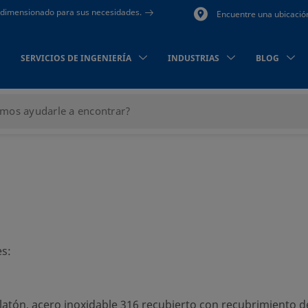
to dimensionado para sus necesidades.
Encuentre una ubicació
SERVICIOS DE INGENIERÍA
INDUSTRIAS
BLOG
es:
latón, acero inoxidable 316 recubierto con recubrimiento d