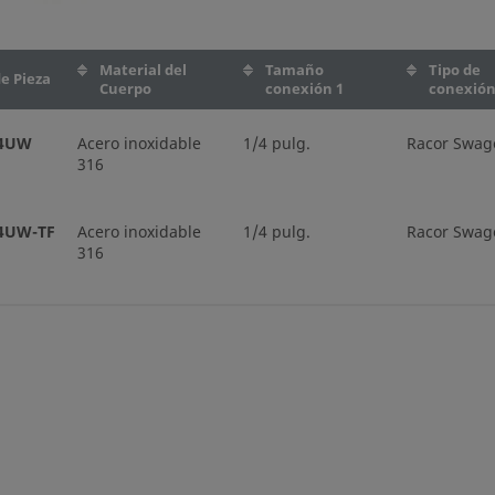
Material del
Tamaño
Tipo de
e Pieza
Cuerpo
conexión 1
conexión
-4UW
Acero inoxidable
1/4 pulg.
Racor Swag
316
4UW-TF
Acero inoxidable
1/4 pulg.
Racor Swag
316