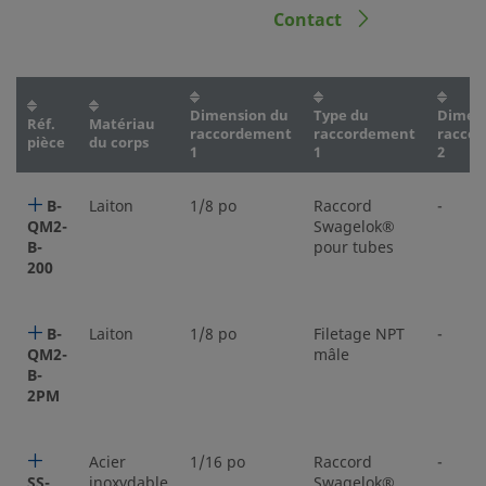
Contact
Dimension du
Type du
Dimen
Réf.
Matériau
raccordement
raccordement
racco
pièce
du corps
1
1
2
B-
Laiton
1/8 po
Raccord
-
QM2-
Swagelok®
B-
pour tubes
200
B-
Laiton
1/8 po
Filetage NPT
-
QM2-
mâle
B-
2PM
Acier
1/16 po
Raccord
-
SS-
inoxydable
Swagelok®