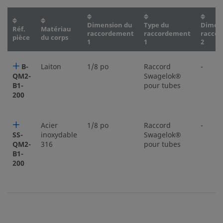
Dimension du
Type du
Dimen
Réf.
Matériau
raccordement
raccordement
racco
pièce
du corps
1
1
2
B-
Laiton
1/8 po
Raccord
-
QM2-
Swagelok®
B1-
pour tubes
200
Acier
1/8 po
Raccord
-
SS-
inoxydable
Swagelok®
QM2-
316
pour tubes
B1-
200