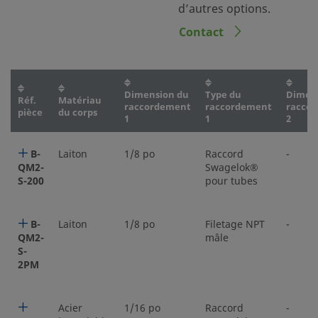
d’autres options.
Contact
Dimension du
Type du
Dimen
Réf.
Matériau
raccordement
raccordement
racco
pièce
du corps
1
1
2
B-
Laiton
1/8 po
Raccord
-
QM2-
Swagelok®
S-200
pour tubes
B-
Laiton
1/8 po
Filetage NPT
-
QM2-
mâle
S-
2PM
Acier
1/16 po
Raccord
-