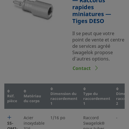
— Raccords
rapides
miniatures —
Tiges DESO
Il se peut que votre
point de vente et centre
de services agréé
Swagelok propose
d’autres options.
Contact
Dimension du
Type du
Dimen
Réf.
Matériau
raccordement
raccordement
racco
pièce
du corps
1
1
2
Acier
1/16 po
Raccord
-
SS-
inoxydable
Swagelok®
QM2-
316
pour tubes