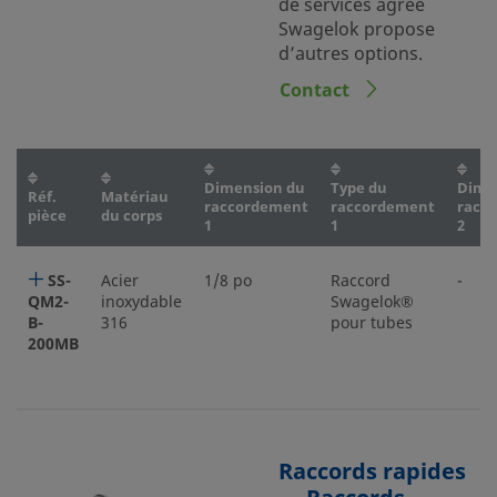
de services agréé
Swagelok propose
d’autres options.
Contact
Dimension du
Type du
Dime
Réf.
Matériau
raccordement
raccordement
racc
pièce
du corps
1
1
2
SS-
Acier
1/8 po
Raccord
-
QM2-
inoxydable
Swagelok®
B-
316
pour tubes
200MB
Raccords rapides